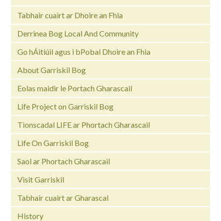
Tabhair cuairt ar Dhoire an Fhia
Derrinea Bog Local And Community
Go hÁitiúil agus i bPobal Dhoire an Fhia
About Garriskil Bog
Eolas maidir le Portach Gharascail
Life Project on Garriskil Bog
Tionscadal LIFE ar Phortach Gharascail
Life On Garriskil Bog
Saol ar Phortach Gharascail
Visit Garriskil
Tabhair cuairt ar Gharascal
History