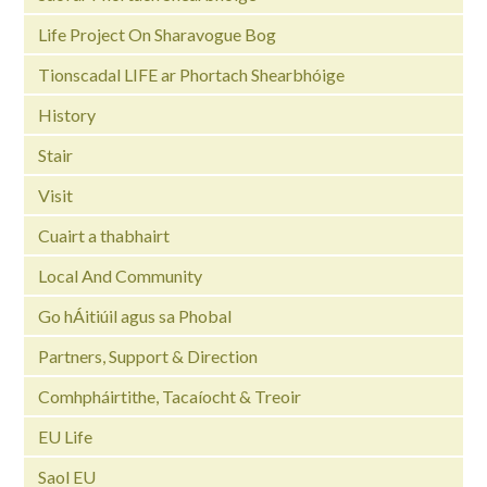
Life Project On Sharavogue Bog
Tionscadal LIFE ar Phortach Shearbhóige
History
Stair
Visit
Cuairt a thabhairt
Local And Community
Go hÁitiúil agus sa Phobal
Partners, Support & Direction
Comhpháirtithe, Tacaíocht & Treoir
EU Life
Saol EU