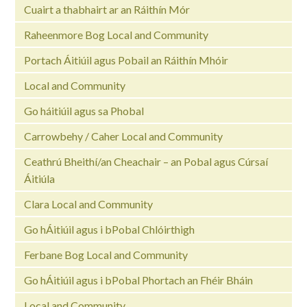
Cuairt a thabhairt ar an Ráithín Mór
Raheenmore Bog Local and Community
Portach Áitiúil agus Pobail an Ráithín Mhóir
Local and Community
Go háitiúil agus sa Phobal
Carrowbehy / Caher Local and Community
Ceathrú Bheithí/an Cheachair – an Pobal agus Cúrsaí
Áitiúla
Clara Local and Community
Go hÁitiúil agus i bPobal Chlóirthigh
Ferbane Bog Local and Community
Go hÁitiúil agus i bPobal Phortach an Fhéir Bháin
Local and Community