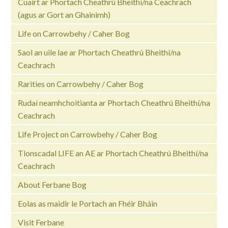
Cuairt ar Phortach Cheathrú Bheithí/na Ceachrach
(agus ar Gort an Ghainimh)
Life on Carrowbehy / Caher Bog
Saol an uile lae ar Phortach Cheathrú Bheithí/na
Ceachrach
Rarities on Carrowbehy / Caher Bog
Rudaí neamhchoitianta ar Phortach Cheathrú Bheithí/na
Ceachrach
Life Project on Carrowbehy / Caher Bog
Tionscadal LIFE an AE ar Phortach Cheathrú Bheithí/na
Ceachrach
About Ferbane Bog
Eolas as maidir le Portach an Fhéir Bháin
Visit Ferbane