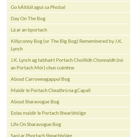
Go hÁitiúil agus sa Phobal
Day On The Bog
Lá ar an bportach
Killyconny Bog (or The Big Bog) Remembered by J.K.
Lynch
J.K. Lynch ag tabhairt Portach Choillidh Chonnaidh (nó
an Portach Mór) chun cuimhne
About Carrownagappul Bog
Maidir le Portach Cheathrú na gCapall
About Sharavogue Bog
Eolas maidir le Portach Shearbhóige
Life On Sharavogue Bog
Saol ar Phortach Shearbhóige