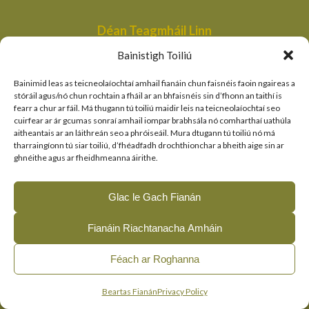
Déan Teagmháil Linn
Aonad Bainistithe na dTailte Móna,
Bainistigh Toiliú
An Roinn Tithíochta, Rialtais Áitiúil agus Oidhreachta,
Bóthair an Bhaile Nua,
Bainimid leas as teicneolaíochtaí amhail fianáin chun faisnéis faoin ngaireas a
Loch Garman,
stóráil agus/nó chun rochtain a fháil ar an bhfaisnéis sin d’fhonn an taithí is
fearr a chur ar fáil. Má thugann tú toiliú maidir leis na teicneolaíochtaí seo
peatlandsmanagement@housing.gov.ie
cuirfear ar ár gcumas sonraí amhail iompar brabhsála nó comharthaí uathúla
aitheantais ar an láithreán seo a phróiseáil. Mura dtugann tú toiliú nó má
Naisc Thapa
tharraingíonn tú siar toiliú, d’fhéadfadh drochthionchar a bheith aige sin ar
ghnéithe agus ar fheidhmeanna áirithe.
An Roinn Tithíochta, Rialtais Áitiúil agus Oidhreachta
An tSeirbhís Páirceanna Náisiúnta agus Fiadhúlra
Glac le Gach Fianán
Clár LIFE an AE
Fianáin Riachtanacha Amháin
© 2026, The Living Bog Project |
|
|
Accessibility
Privacy
Féach ar Roghanna
|
Cookie Policy
Manage Cookie Consent
English
(
Béarla
)
Gaeilge
Beartas Fianán
Privacy Policy