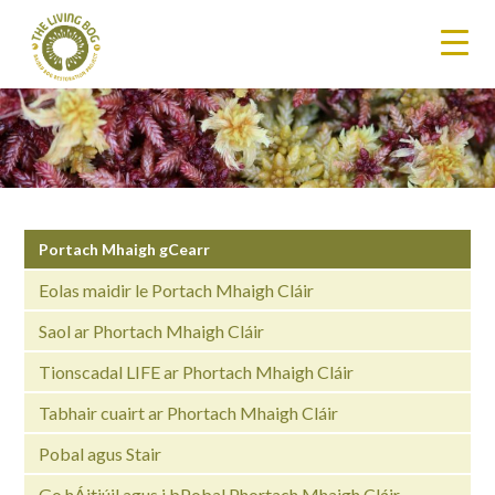
Portach Mhaigh gCearr
Eolas maidir le Portach Mhaigh Cláir
Saol ar Phortach Mhaigh Cláir
Tionscadal LIFE ar Phortach Mhaigh Cláir
Tabhair cuairt ar Phortach Mhaigh Cláir
Pobal agus Stair
Go hÁitiúil agus i bPobal Phortach Mhaigh Cláir