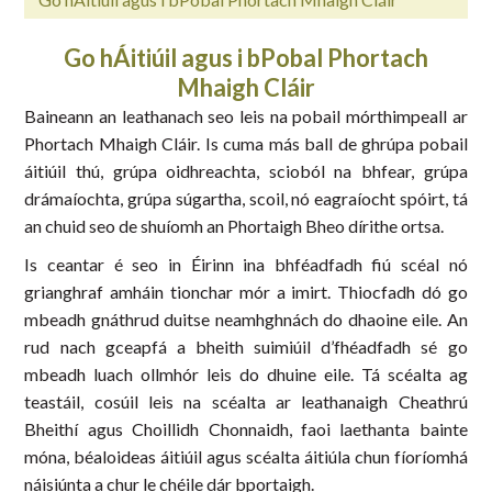
Go hÁitiúil agus i bPobal Phortach
Mhaigh Cláir
Baineann an leathanach seo leis na pobail mórthimpeall ar
Phortach Mhaigh Cláir. Is cuma más ball de ghrúpa pobail
áitiúil thú, grúpa oidhreachta, scioból na bhfear, grúpa
drámaíochta, grúpa súgartha, scoil, nó eagraíocht spóirt, tá
an chuid seo de shuíomh an Phortaigh Bheo dírithe ortsa.
Is ceantar é seo in Éirinn ina bhféadfadh fiú scéal nó
grianghraf amháin tionchar mór a imirt. Thiocfadh dó go
mbeadh gnáthrud duitse neamhghnách do dhaoine eile. An
rud nach gceapfá a bheith suimiúil d’fhéadfadh sé go
mbeadh luach ollmhór leis do dhuine eile. Tá scéalta ag
teastáil, cosúil leis na scéalta ar leathanaigh Cheathrú
Bheithí agus Choillidh Chonnaidh, faoi laethanta bainte
móna, béaloideas áitiúil agus scéalta áitiúla chun fíoríomhá
náisiúnta a chur le chéile dár bportaigh.