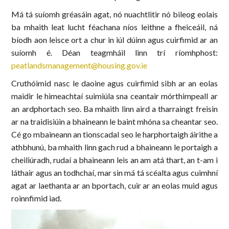
Má tá suíomh gréasáin agat, nó nuachtlitir nó bileog eolais
ba mhaith leat lucht féachana níos leithne a fheiceáil, ná
bíodh aon leisce ort a chur in iúl dúinn agus cuirfimid ar an
suíomh é. Déan teagmháil linn trí ríomhphost:
peatlandsmanagement@housing.gov.ie
Cruthóimid nasc le daoine agus cuirfimid sibh ar an eolas
maidir le himeachtaí suimiúla sna ceantair mórthimpeall ar
an ardphortach seo. Ba mhaith linn aird a tharraingt freisin
ar na traidisiúin a bhaineann le baint mhóna sa cheantar seo.
Cé go mbaineann an tionscadal seo le harphortaigh áirithe a
athbhunú, ba mhaith linn gach rud a bhaineann le portaigh a
cheiliúradh, rudaí a bhaineann leis an am atá thart, an t-am i
láthair agus an todhchaí, mar sin má tá scéalta agus cuimhní
agat ar laethanta ar an bportach, cuir ar an eolas muid agus
roinnfimid iad.