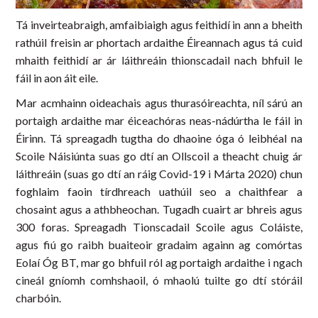
Tá inveirteabraigh, amfaibiaigh agus feithidí in ann a bheith
rathúil freisin ar phortach ardaithe Éireannach agus tá cuid
mhaith feithidí ar ár láithreáin thionscadail nach bhfuil le
fáil in aon áit eile.
Mar acmhainn oideachais agus thurasóireachta, níl sárú an
portaigh ardaithe mar éiceachóras neas-nádúrtha le fáil in
Éirinn. Tá spreagadh tugtha do dhaoine óga ó leibhéal na
Scoile Náisiúnta suas go dtí an Ollscoil a theacht chuig ár
láithreáin (suas go dtí an ráig Covid-19 i Márta 2020) chun
foghlaim faoin tírdhreach uathúil seo a chaithfear a
chosaint agus a athbheochan. Tugadh cuairt ar bhreis agus
300 foras. Spreagadh Tionscadail Scoile agus Coláiste,
agus fiú go raibh buaiteoir gradaim againn ag comórtas
Eolaí Óg BT, mar go bhfuil ról ag portaigh ardaithe i ngach
cineál gníomh comhshaoil, ó mhaolú tuilte go dtí stóráil
charbóin.