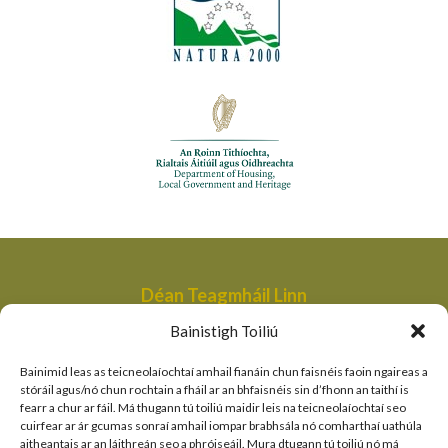
Déan Teagmháil Linn
Aonad Bainistithe na dTailte Móna,
Bainistigh Toiliú
An Roinn Tithíochta, Rialtais Áitiúil agus Oidhreachta,
Bóthair an Bhaile Nua,
Bainimid leas as teicneolaíochtaí amhail fianáin chun faisnéis faoin ngaireas a
Loch Garman,
stóráil agus/nó chun rochtain a fháil ar an bhfaisnéis sin d’fhonn an taithí is
fearr a chur ar fáil. Má thugann tú toiliú maidir leis na teicneolaíochtaí seo
peatlandsmanagement@housing.gov.ie
cuirfear ar ár gcumas sonraí amhail iompar brabhsála nó comharthaí uathúla
aitheantais ar an láithreán seo a phróiseáil. Mura dtugann tú toiliú nó má