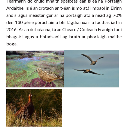
Tearmann do chuid mhaith speiceas éan is ea na Portaigh
Ardaithe. Is é an crotach an t-éan is mó atá i mbaol in Éirinn
anois agus meastar gur ar na portaigh atá a nead ag 70%
den 130 péire pórúcháin a bhí fágtha nuair a facthas iad in
2016. Ar an dul céanna, tá an Chearc / Coileach Fraoigh faoi
bhagairt agus a bhfadsaoil ag brath ar phortaigh maithe
boga.