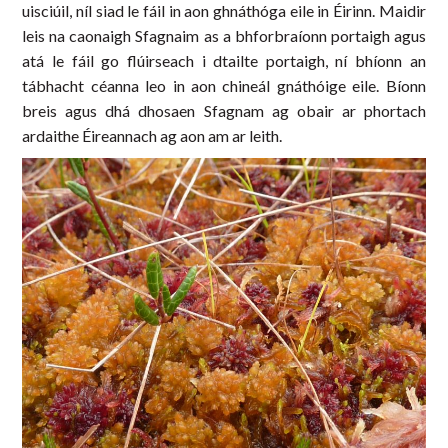
uisciúil, níl siad le fáil in aon ghnáthóga eile in Éirinn. Maidir
leis na caonaigh Sfagnaim as a bhforbraíonn portaigh agus
atá le fáil go flúirseach i dtailte portaigh, ní bhíonn an
tábhacht céanna leo in aon chineál gnáthóige eile. Bíonn
breis agus dhá dhosaen Sfagnam ag obair ar phortach
ardaithe Éireannach ag aon am ar leith.