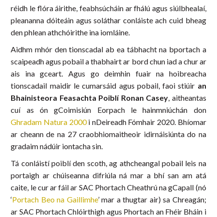
réidh le flóra áirithe, feabhsúcháin ar fhálú agus siúlbhealaí,
pleananna dóiteáin agus soláthar conláiste ach cuid bheag
den phlean athchóirithe ina iomláine.
Aidhm mhór den tionscadal ab ea tábhacht na bportach a
scaipeadh agus pobail a thabhairt ar bord chun iad a chur ar
ais ina gceart. Agus go deimhin fuair na hoibreacha
tionscadail maidir le cumarsáid agus pobail, faoi stiúir
an
Bhainisteora Feasachta Poiblí Ronan Casey
, aitheantas
cuí as ón gCoimisiún Eorpach le hainmniúchán don
Ghradam Natura 2000
i nDeireadh Fómhair 2020. Bhíomar
ar cheann de na 27 craobhiomaitheoir idirnáisiúnta do na
gradaim nádúir iontacha sin.
Tá conláistí poiblí den scoth, ag athcheangal pobail leis na
portaigh ar chúiseanna difriúla ná mar a bhí san am atá
caite, le cur ar fáil ar SAC Phortach Cheathrú na gCapall (nó
‘
Portach Beo na Gaillimhe
’ mar a thugtar air) sa Chreagán;
ar SAC Phortach Chlóirthigh agus Phortach an Fhéir Bháin i