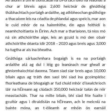
chur ar bhreis agus 2,600 heicteár de ghnáthóg
thábhachtach portaigh ardaithe, ag athbheochan gnáthóige
a thacaíonn leis na céadta de phlandaí agus speicis, mar aon
le cuid mhór de na hainmhithe, éin agus feithidí is
neamhchoitianta in Éirinn. Ach mar a tharlaíonn, tá níos mó
ná sin athchóirithe aige, leis an gcuid is mó den obair
athchóirithe déanta idir 2018 – 2020 agus breis agus 3,000
ha tugtha ar ais ina bheatha.
Gnáthóga sárluachmhara bogaigh is ea na portaigh
ardaithe atá ag dul i léig go leanúnach mar gheall ar
ghníomhaíochtaí daonna. Téann siad siar breis agus 10,000
bliain agus ag tráth den saol bhí siad ina gcoimpléisc
fhorleathana de bhogaigh ar fud chuid mhór d’ísealchríoch
láir na hÉireann ag clúdach 350,000 heicteár talún de réir
meastacháin. Thar na mílte bliain, bhí siad fite fuaite i
gcultúr agus i dtraidisiún na hÉireann, ach le meicniú na
bainte móna, an t-éileamh ar mhóin ón earnáil