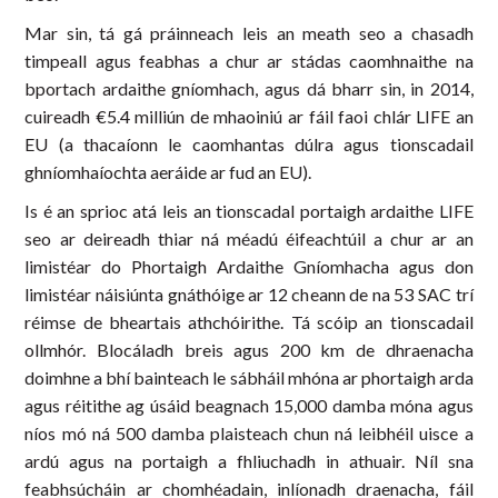
Mar sin, tá gá práinneach leis an meath seo a chasadh
timpeall agus feabhas a chur ar stádas caomhnaithe na
bportach ardaithe gníomhach, agus dá bharr sin, in 2014,
cuireadh €5.4 milliún de mhaoiniú ar fáil faoi chlár LIFE an
EU (a thacaíonn le caomhantas dúlra agus tionscadail
ghníomhaíochta aeráide ar fud an EU).
Is é an sprioc atá leis an tionscadal portaigh ardaithe LIFE
seo ar deireadh thiar ná méadú éifeachtúil a chur ar an
limistéar do Phortaigh Ardaithe Gníomhacha agus don
limistéar náisiúnta gnáthóige ar 12 cheann de na 53 SAC trí
réimse de bheartais athchóirithe. Tá scóip an tionscadail
ollmhór. Blocáladh breis agus 200 km de dhraenacha
doimhne a bhí bainteach le sábháil mhóna ar phortaigh arda
agus réitithe ag úsáid beagnach 15,000 damba móna agus
níos mó ná 500 damba plaisteach chun ná leibhéil uisce a
ardú agus na portaigh a fhliuchadh in athuair. Níl sna
feabhsúcháin ar chomhéadain, inlíonadh draenacha, fáil