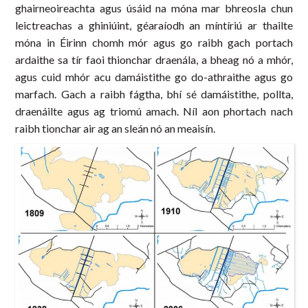
ghairneoireachta agus úsáid na móna mar bhreosla chun
leictreachas a ghiniúint, géaraíodh an míntíriú ar thailte
móna in Éirinn chomh mór agus go raibh gach portach
ardaithe sa tír faoi thionchar draenála, a bheag nó a mhór,
agus cuid mhór acu damáistithe go do-athraithe agus go
marfach. Gach a raibh fágtha, bhí sé damáistithe, pollta,
draenáilte agus ag triomú amach. Níl aon phortach nach
raibh tionchar air ag an sleán nó an meaisín.