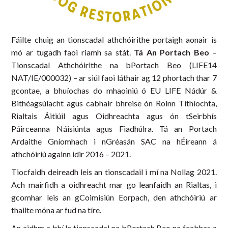
Fáilte chuig an tionscadal athchóirithe portaigh aonair is
mó ar tugadh faoi riamh sa stát.
Tá An Portach Beo
–
Tionscadal Athchóirithe na bPortach Beo (LIFE14
NAT/IE/000032) – ar siúl faoi láthair ag 12 phortach thar 7
gcontae, a bhuíochas do mhaoiniú ó EU LIFE Nádúr &
Bithéagsúlacht agus cabhair bhreise ón Roinn Tithíochta,
Rialtais Áitiúil agus Oidhreachta agus ón tSeirbhís
Páirceanna Náisiúnta agus Fiadhúlra. Tá an Portach
Ardaithe Gníomhach i nGréasán SAC na hÉireann á
athchóiriú againn idir 2016 – 2021.
Tiocfaidh deireadh leis an tionscadail i mí na Nollag 2021.
Ach mairfidh a oidhreacht mar go leanfaidh an Rialtas, i
gcomhar leis an gCoimisiún Eorpach, den athchóiriú ar
thailte móna ar fud na tíre.
An aidhm a bhí le tionscadal na bPortach Beo na feabhas a