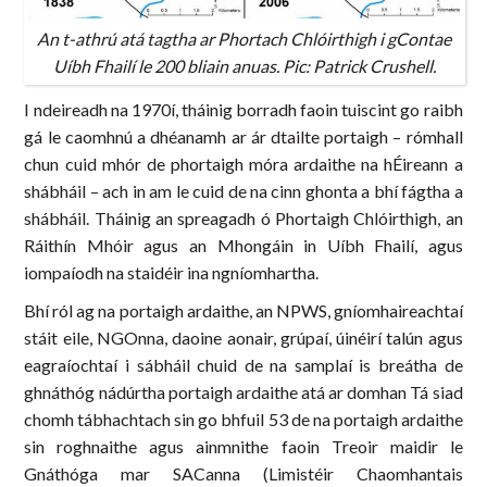
An t-athrú atá tagtha ar Phortach Chlóirthigh i gContae
Uíbh Fhailí le 200 bliain anuas. Pic: Patrick Crushell.
I ndeireadh na 1970í, tháinig borradh faoin tuiscint go raibh
gá le caomhnú a dhéanamh ar ár dtailte portaigh – rómhall
chun cuid mhór de phortaigh móra ardaithe na hÉireann a
shábháil – ach in am le cuid de na cinn ghonta a bhí fágtha a
shábháil. Tháinig an spreagadh ó Phortaigh Chlóirthigh, an
Ráithín Mhóir agus an Mhongáin in Uíbh Fhailí, agus
iompaíodh na staidéir ina ngníomhartha.
Bhí ról ag na portaigh ardaithe, an NPWS, gníomhaireachtaí
stáit eile, NGOnna, daoine aonair, grúpaí, úinéirí talún agus
eagraíochtaí i sábháil chuid de na samplaí is breátha de
ghnáthóg nádúrtha portaigh ardaithe atá ar domhan Tá siad
chomh tábhachtach sin go bhfuil 53 de na portaigh ardaithe
sin roghnaithe agus ainmnithe faoin Treoir maidir le
Gnáthóga mar SACanna (Limistéir Chaomhantais