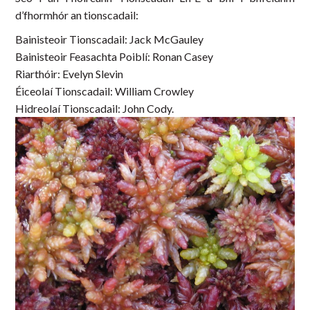
d’fhormhór an tionscadail:
Bainisteoir Tionscadail: Jack McGauley
Bainisteoir Feasachta Poiblí: Ronan Casey
Riarthóir: Evelyn Slevin
Éiceolaí Tionscadail: William Crowley
Hidreolaí Tionscadail: John Cody.