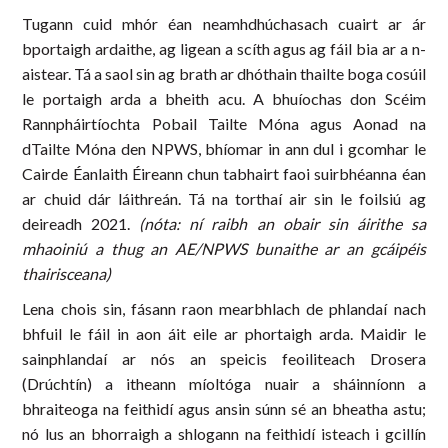
Tugann cuid mhór éan neamhdhúchasach cuairt ar ár
bportaigh ardaithe, ag ligean a scíth agus ag fáil bia ar a n-
aistear. Tá a saol sin ag brath ar dhóthain thailte boga cosúil
le portaigh arda a bheith acu. A bhuíochas don Scéim
Rannpháirtíochta Pobail Tailte Móna agus Aonad na
dTailte Móna den NPWS, bhíomar in ann dul i gcomhar le
Cairde Éanlaith Éireann chun tabhairt faoi suirbhéanna éan
ar chuid dár láithreán. Tá na torthaí air sin le foilsiú ag
deireadh 2021.
(nóta: ní raibh an obair sin áirithe sa
mhaoiniú a thug an AE/NPWS bunaithe ar an gcáipéis
thairisceana)
Lena chois sin, fásann raon mearbhlach de phlandaí nach
bhfuil le fáil in aon áit eile ar phortaigh arda. Maidir le
sainphlandaí ar nós an speicis feoiliteach Drosera
(Drúchtín) a itheann míoltóga nuair a sháinníonn a
bhraiteoga na feithidí agus ansin súnn sé an bheatha astu;
nó lus an bhorraigh a shlogann na feithidí isteach i gcillín