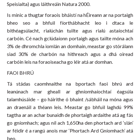
Speisialta) agus láithreáin Natura 2000.
Is minic a thugtar foraois bháistí na hÉireann ar na portaigh
bheo seo a bhfuil fíorthábhacht leo i dtaca le
bithéagsúlacht, rialúchán tuilte agus rialú astaíochtaí
carbóin. Cé nach gclúdaíonn portaigh agus tailte móna ach
3% de dhromchla iomlán an domhain, meastar go stórálann
siad 30% de charbón na hithreach agus a dhá oiread
carbóin leis na foraoiseacha go léir atá ar domhan.
FAOI BHRÚ
Tá stádas caomhnaithe na bportach faoi bhrú ard
leanúnach mar gheall ar ghníomhaíochtaí éagsúla
talamhúsáide – go háirithe ó bhaint /sábháil na móna agus
an draenáil a théann leis. Meastar go bhfuil laghdú 99%
tagtha ar an achar bunaidh de phortaigh ardaithe atá ag fás
go gníomhach; agus níl ach 1,650ha den phortach ard ‘slán’
ar féidir é a rangú anois mar ‘Phortach Ard Gníomhach’ atá
beo.