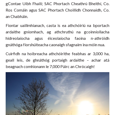
gContae Uíbh Fhailí; SAC Phortach Cheathrú Bheithí, Co.
Ros Comáin agus SAC Phortach Choillidh Chonnaidh, Co.
an Chabháin.
Fiontar uaillmhianach, casta is ea athchóiriú na bportach
ardaithe gníomhach, ag athchruthú na gcoinníollacha
hidreolaíocha agus éiceolaíocha faoina n-athróidh
gnáthóga fíorshúiteacha caonaigh sfagnaim ina móin nua.
Cuirfidh na hoibreacha athchóirithe feabhas ar 3,000 ha,
geall leis, de ghnáthóg portaigh ardaithe – achar atá
beagnach comhionann le 7,000 Páirc an Chrócaigh!