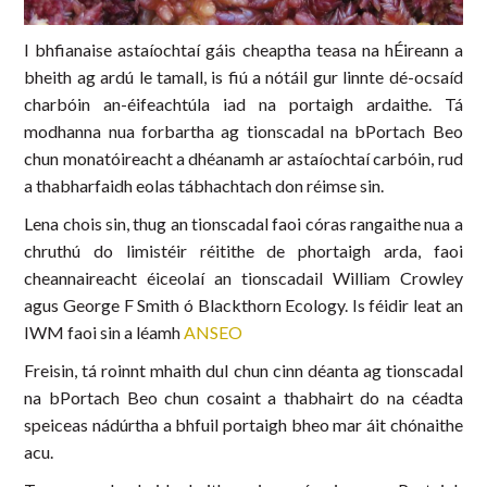
I bhfianaise astaíochtaí gáis cheaptha teasa na hÉireann a
bheith ag ardú le tamall, is fiú a nótáil gur linnte dé-ocsaíd
charbóin an-éifeachtúla iad na portaigh ardaithe. Tá
modhanna nua forbartha ag tionscadal na bPortach Beo
chun monatóireacht a dhéanamh ar astaíochtaí carbóin, rud
a thabharfaidh eolas tábhachtach don réimse sin.
Lena chois sin, thug an tionscadal faoi córas rangaithe nua a
chruthú do limistéir réitithe de phortaigh arda, faoi
cheannaireacht éiceolaí an tionscadail William Crowley
agus George F Smith ó Blackthorn Ecology. Is féidir leat an
IWM faoi sin a léamh
ANSEO
Freisin, tá roinnt mhaith dul chun cinn déanta ag tionscadal
na bPortach Beo chun cosaint a thabhairt do na céadta
speiceas nádúrtha a bhfuil portaigh bheo mar áit chónaithe
acu.