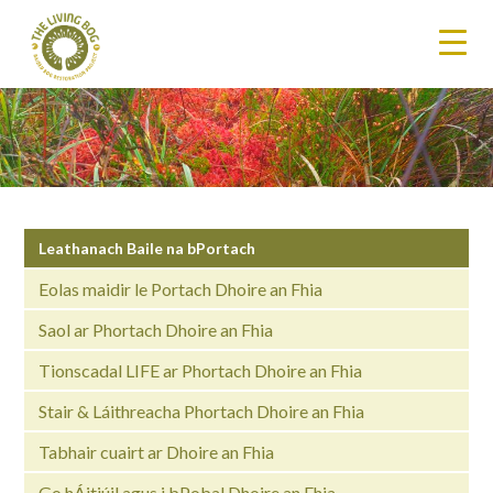
Leathanach Baile na bPortach
Eolas maidir le Portach Dhoire an Fhia
Saol ar Phortach Dhoire an Fhia
Tionscadal LIFE ar Phortach Dhoire an Fhia
Stair & Láithreacha Phortach Dhoire an Fhia
Tabhair cuairt ar Dhoire an Fhia
Go hÁitiúil agus i bPobal Dhoire an Fhia