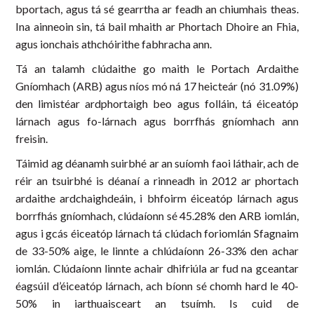
bportach, agus tá sé gearrtha ar feadh an chiumhais theas.
Ina ainneoin sin, tá bail mhaith ar Phortach Dhoire an Fhia,
agus ionchais athchóirithe fabhracha ann.
Tá an talamh clúdaithe go maith le Portach Ardaithe
Gníomhach (ARB) agus níos mó ná 17 heicteár (nó 31.09%)
den limistéar ardphortaigh beo agus folláin, tá éiceatóp
lárnach agus fo-lárnach agus borrfhás gníomhach ann
freisin.
Táimid ag déanamh suirbhé ar an suíomh faoi láthair, ach de
réir an tsuirbhé is déanaí a rinneadh in 2012 ar phortach
ardaithe ardchaighdeáin, i bhfoirm éiceatóp lárnach agus
borrfhás gníomhach, clúdaíonn sé 45.28% den ARB iomlán,
agus i gcás éiceatóp lárnach tá clúdach foriomlán Sfagnaim
de 33-50% aige, le linnte a chlúdaíonn 26-33% den achar
iomlán. Clúdaíonn linnte achair dhifriúla ar fud na gceantar
éagsúil d’éiceatóp lárnach, ach bíonn sé chomh hard le 40-
50% in iarthuaisceart an tsuímh. Is cuid de