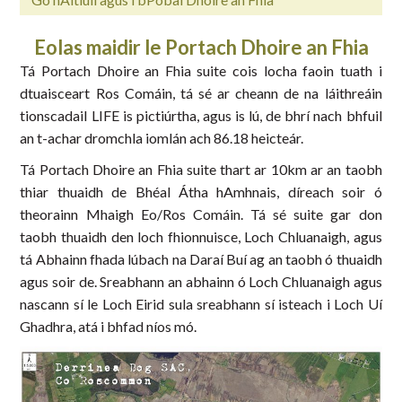
Eolas maidir le Portach Dhoire an Fhia
Tá Portach Dhoire an Fhia suite cois locha faoin tuath i
dtuaisceart Ros Comáin, tá sé ar cheann de na láithreáin
tionscadail LIFE is pictiúrtha, agus is lú, de bhrí nach bhfuil
an t-achar dromchla iomlán ach 86.18 heicteár.
Tá Portach Dhoire an Fhia suite thart ar 10km ar an taobh
thiar thuaidh de Bhéal Átha hAmhnais, díreach soir ó
theorainn Mhaigh Eo/Ros Comáin. Tá sé suite gar don
taobh thuaidh den loch fhionnuisce, Loch Chluanaigh, agus
tá Abhainn fhada lúbach na Daraí Buí ag an taobh ó thuaidh
agus soir de. Sreabhann an abhainn ó Loch Chluanaigh agus
nascann sí le Loch Eirid sula sreabhann sí isteach i Loch Uí
Ghadhra, atá i bhfad níos mó.