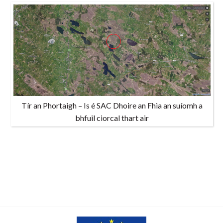
Tír an Phortaigh – Is é SAC Dhoire an Fhia an suíomh a
bhfuil ciorcal thart air