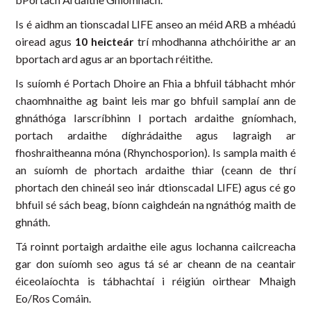
Is é aidhm an tionscadal LIFE anseo an méid ARB a mhéadú
oiread agus
10 heicteár
trí mhodhanna athchóirithe ar an
bportach ard agus ar an bportach réitithe.
Is suíomh é Portach Dhoire an Fhia a bhfuil tábhacht mhór
chaomhnaithe ag baint leis mar go bhfuil samplaí ann de
ghnáthóga Iarscríbhinn I portach ardaithe gníomhach,
portach ardaithe díghrádaithe agus lagraigh ar
fhoshraitheanna móna (Rhynchosporion). Is sampla maith é
an suíomh de phortach ardaithe thiar (ceann de thrí
phortach den chineál seo inár dtionscadal LIFE) agus cé go
bhfuil sé sách beag, bíonn caighdeán na ngnáthóg maith de
ghnáth.
Tá roinnt portaigh ardaithe eile agus lochanna cailcreacha
gar don suíomh seo agus tá sé ar cheann de na ceantair
éiceolaíochta is tábhachtaí i réigiún oirthear Mhaigh
Eo/Ros Comáin.