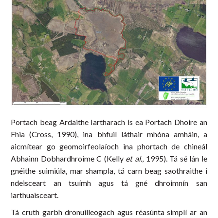
Portach beag Ardaithe Iartharach is ea Portach Dhoire an
Fhia (Cross, 1990), ina bhfuil láthair mhóna amháin, a
aicmítear go geomoirfeolaíoch ina phortach de chineál
Abhainn Dobhardhroime C (Kelly
et al.
, 1995). Tá sé lán le
gnéithe suimiúla, mar shampla, tá carn beag saothraithe i
ndeisceart an tsuímh agus tá gné dhroimnín san
iarthuaisceart.
Tá cruth garbh dronuilleogach agus réasúnta simplí ar an