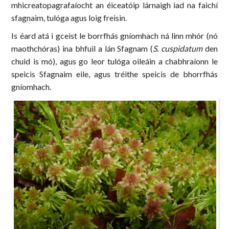
mhicreatopagrafaíocht an éiceatóip lárnaigh iad na faichí
sfagnaim, tulóga agus loig freisin.
Is éard atá i gceist le borrfhás gníomhach ná linn mhór (nó
maothchóras) ina bhfuil a lán Sfagnam (
S. cuspidatum
den
chuid is mó), agus go leor tulóga oileáin a chabhraíonn le
speicis Sfagnaim eile, agus tréithe speicis de bhorrfhás
gníomhach.