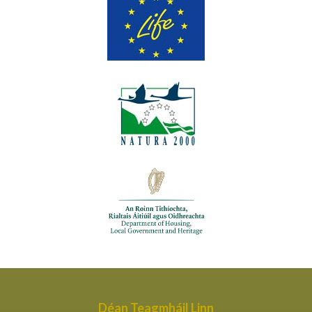
Déan Teagmháil Linn