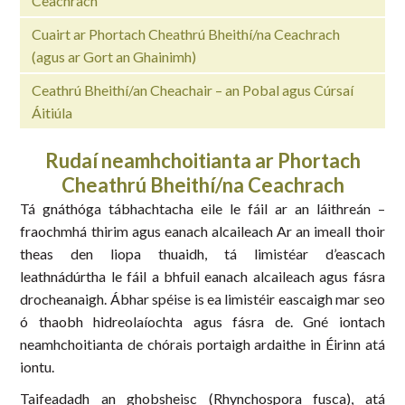
Ceachrach
Cuairt ar Phortach Cheathrú Bheithí/na Ceachrach
(agus ar Gort an Ghainimh)
Ceathrú Bheithí/an Cheachair – an Pobal agus Cúrsaí
Áitiúla
Rudaí neamhchoitianta ar Phortach
Cheathrú Bheithí/na Ceachrach
Tá gnáthóga tábhachtacha eile le fáil ar an láithreán –
fraochmhá thirim agus eanach alcaileach Ar an imeall thoir
theas den liopa thuaidh, tá limistéar d’eascach
leathnádúrtha le fáil a bhfuil eanach alcaileach agus fásra
drocheanaigh. Ábhar spéise is ea limistéir eascaigh mar seo
ó thaobh hidreolaíochta agus fásra de. Gné iontach
neamhchoitianta de chórais portaigh ardaithe in Éirinn atá
iontu.
Taifeadadh an ghobsheisc (Rhynchospora fusca), atá