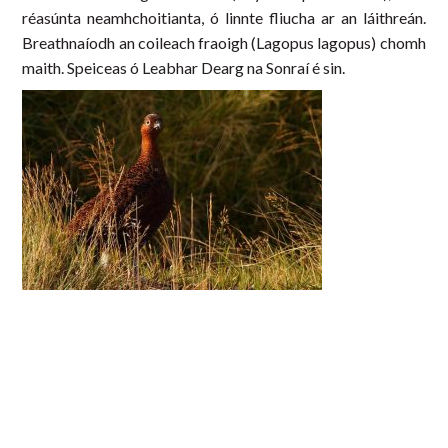
réasúnta neamhchoitianta, ó linnte fliucha ar an láithreán.
Breathnaíodh an coileach fraoigh (Lagopus lagopus) chomh
maith. Speiceas ó Leabhar Dearg na Sonraí é sin.