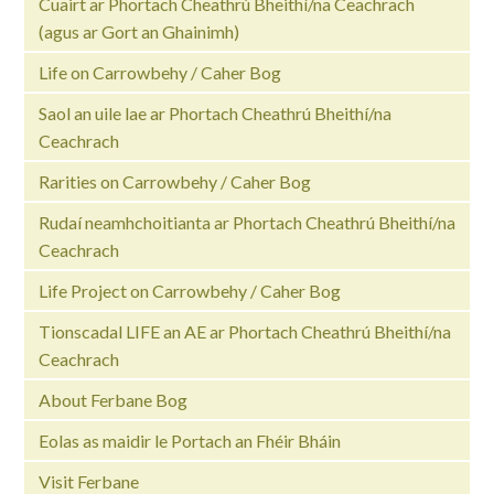
Cuairt ar Phortach Cheathrú Bheithí/na Ceachrach
(agus ar Gort an Ghainimh)
Life on Carrowbehy / Caher Bog
Saol an uile lae ar Phortach Cheathrú Bheithí/na
Ceachrach
Rarities on Carrowbehy / Caher Bog
Rudaí neamhchoitianta ar Phortach Cheathrú Bheithí/na
Ceachrach
Life Project on Carrowbehy / Caher Bog
Tionscadal LIFE an AE ar Phortach Cheathrú Bheithí/na
Ceachrach
About Ferbane Bog
Eolas as maidir le Portach an Fhéir Bháin
Visit Ferbane