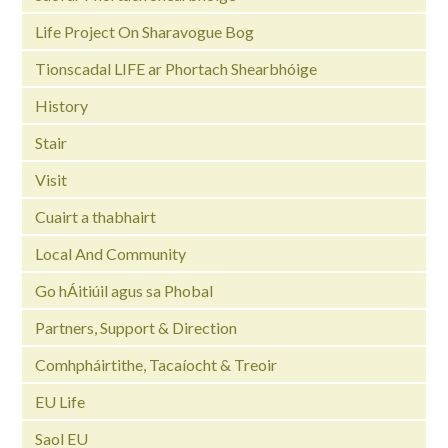
Life Project On Sharavogue Bog
Tionscadal LIFE ar Phortach Shearbhóige
History
Stair
Visit
Cuairt a thabhairt
Local And Community
Go hÁitiúil agus sa Phobal
Partners, Support & Direction
Comhpháirtithe, Tacaíocht & Treoir
EU Life
Saol EU