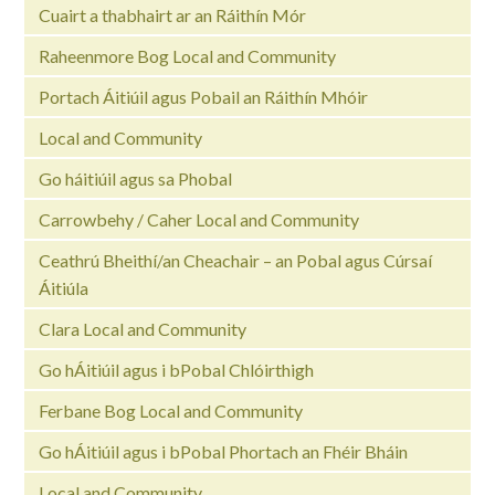
Cuairt a thabhairt ar an Ráithín Mór
Raheenmore Bog Local and Community
Portach Áitiúil agus Pobail an Ráithín Mhóir
Local and Community
Go háitiúil agus sa Phobal
Carrowbehy / Caher Local and Community
Ceathrú Bheithí/an Cheachair – an Pobal agus Cúrsaí
Áitiúla
Clara Local and Community
Go hÁitiúil agus i bPobal Chlóirthigh
Ferbane Bog Local and Community
Go hÁitiúil agus i bPobal Phortach an Fhéir Bháin
Local and Community