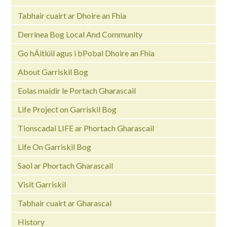
Tabhair cuairt ar Dhoire an Fhia
Derrinea Bog Local And Community
Go hÁitiúil agus i bPobal Dhoire an Fhia
About Garriskil Bog
Eolas maidir le Portach Gharascail
Life Project on Garriskil Bog
Tionscadal LIFE ar Phortach Gharascail
Life On Garriskil Bog
Saol ar Phortach Gharascail
Visit Garriskil
Tabhair cuairt ar Gharascal
History