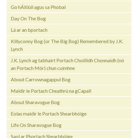
Go hÁitiúil agus sa Phobal
Day On The Bog
Lá ar an bportach
Killyconny Bog (or The Big Bog) Remembered by J.K.
Lynch
J.K. Lynch ag tabhairt Portach Choillidh Chonnaidh (nó
an Portach Mór) chun cuimhne
About Carrownagappul Bog
Maidir le Portach Cheathrú na gCapall
About Sharavogue Bog
Eolas maidir le Portach Shearbhóige
Life On Sharavogue Bog
Saol ar Phortach Shearbhóige