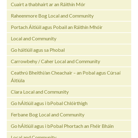
Cuairt a thabhairt ar an Ráithín Mór
Raheenmore Bog Local and Community
Portach Áitiúil agus Pobail an Ráithín Mhóir
Local and Community
Go háitiúil agus sa Phobal
Carrowbehy / Caher Local and Community
Ceathrú Bheithí/an Cheachair – an Pobal agus Cúrsaí
Áitiúla
Clara Local and Community
Go hÁitiúil agus i bPobal Chlóirthigh
Ferbane Bog Local and Community
Go hÁitiúil agus i bPobal Phortach an Fhéir Bháin
Local and Community