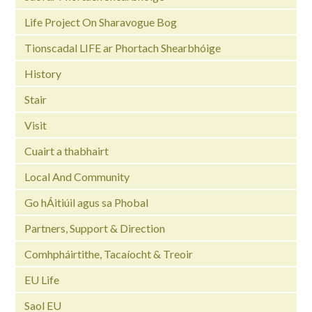
Life Project On Sharavogue Bog
Tionscadal LIFE ar Phortach Shearbhóige
History
Stair
Visit
Cuairt a thabhairt
Local And Community
Go hÁitiúil agus sa Phobal
Partners, Support & Direction
Comhpháirtithe, Tacaíocht & Treoir
EU Life
Saol EU