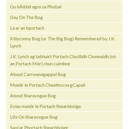
Go hÁitiúil agus sa Phobal
Day On The Bog
Lá ar an bportach
Killyconny Bog (or The Big Bog) Remembered by J.K.
Lynch
J.K. Lynch ag tabhairt Portach Choillidh Chonnaidh (nó
an Portach Mór) chun cuimhne
About Carrownagappul Bog
Maidir le Portach Cheathrú na gCapall
About Sharavogue Bog
Eolas maidir le Portach Shearbhóige
Life On Sharavogue Bog
Saol ar Phortach Shearbhóige