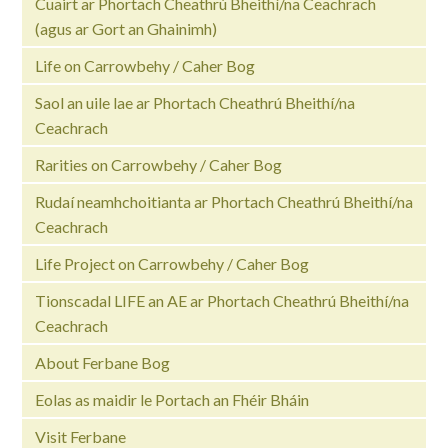
Cuairt ar Phortach Cheathrú Bheithí/na Ceachrach
(agus ar Gort an Ghainimh)
Life on Carrowbehy / Caher Bog
Saol an uile lae ar Phortach Cheathrú Bheithí/na
Ceachrach
Rarities on Carrowbehy / Caher Bog
Rudaí neamhchoitianta ar Phortach Cheathrú Bheithí/na
Ceachrach
Life Project on Carrowbehy / Caher Bog
Tionscadal LIFE an AE ar Phortach Cheathrú Bheithí/na
Ceachrach
About Ferbane Bog
Eolas as maidir le Portach an Fhéir Bháin
Visit Ferbane