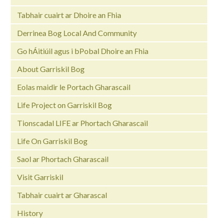
Tabhair cuairt ar Dhoire an Fhia
Derrinea Bog Local And Community
Go hÁitiúil agus i bPobal Dhoire an Fhia
About Garriskil Bog
Eolas maidir le Portach Gharascail
Life Project on Garriskil Bog
Tionscadal LIFE ar Phortach Gharascail
Life On Garriskil Bog
Saol ar Phortach Gharascail
Visit Garriskil
Tabhair cuairt ar Gharascal
History