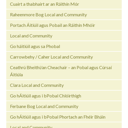
Cuairt a thabhairt ar an Ráithín Mór
Raheenmore Bog Local and Community
Portach Áitiúil agus Pobail an Ráithín Mhóir
Local and Community
Go háitiúil agus sa Phobal
Carrowbehy / Caher Local and Community
Ceathrú Bheithí/an Cheachair – an Pobal agus Cúrsaí
Áitiúla
Clara Local and Community
Go hÁitiúil agus i bPobal Chlóirthigh
Ferbane Bog Local and Community
Go hÁitiúil agus i bPobal Phortach an Fhéir Bháin
Local and Community