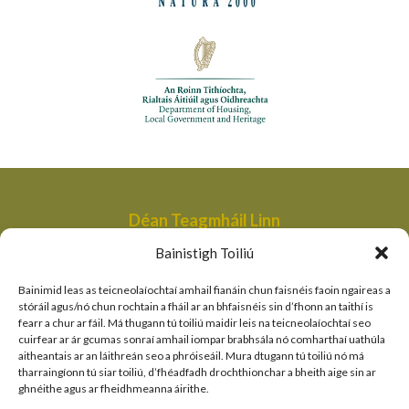
Déan Teagmháil Linn
Aonad Bainistithe na dTailte Móna,
Bainistigh Toiliú
An Roinn Tithíochta, Rialtais Áitiúil agus Oidhreachta,
Bóthair an Bhaile Nua,
Bainimid leas as teicneolaíochtaí amhail fianáin chun faisnéis faoin ngaireas a
Loch Garman,
stóráil agus/nó chun rochtain a fháil ar an bhfaisnéis sin d’fhonn an taithí is
fearr a chur ar fáil. Má thugann tú toiliú maidir leis na teicneolaíochtaí seo
peatlandsmanagement@housing.gov.ie
cuirfear ar ár gcumas sonraí amhail iompar brabhsála nó comharthaí uathúla
aitheantais ar an láithreán seo a phróiseáil. Mura dtugann tú toiliú nó má
Naisc Thapa
tharraingíonn tú siar toiliú, d’fhéadfadh drochthionchar a bheith aige sin ar
ghnéithe agus ar fheidhmeanna áirithe.
An Roinn Tithíochta, Rialtais Áitiúil agus Oidhreachta