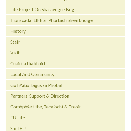
Life Project On Sharavogue Bog
Tionscadal LIFE ar Phortach Shearbhóige
History
Stair
Visit
Cuairt a thabhairt
Local And Community
Go hÁitiúil agus sa Phobal
Partners, Support & Direction
Comhpháirtithe, Tacaíocht & Treoir
EU Life
Saol EU