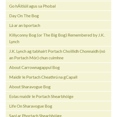
Go hÁitiúil agus sa Phobal
Day On The Bog
Lá ar an bportach
Killyconny Bog (or The Big Bog) Remembered by J.K.
Lynch
J.K. Lynch ag tabhairt Portach Choillidh Chonnaidh (nó
an Portach Mór) chun cuimhne
About Carrownagappul Bog
Maidir le Portach Cheathrú na gCapall
About Sharavogue Bog
Eolas maidir le Portach Shearbhóige
Life On Sharavogue Bog
Saol ar Phortach Shearbhóige