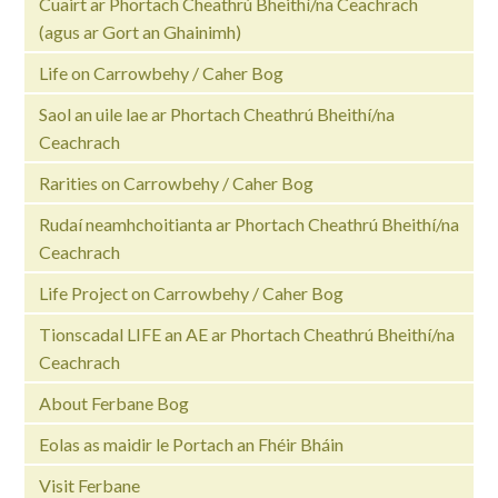
Cuairt ar Phortach Cheathrú Bheithí/na Ceachrach
(agus ar Gort an Ghainimh)
Life on Carrowbehy / Caher Bog
Saol an uile lae ar Phortach Cheathrú Bheithí/na
Ceachrach
Rarities on Carrowbehy / Caher Bog
Rudaí neamhchoitianta ar Phortach Cheathrú Bheithí/na
Ceachrach
Life Project on Carrowbehy / Caher Bog
Tionscadal LIFE an AE ar Phortach Cheathrú Bheithí/na
Ceachrach
About Ferbane Bog
Eolas as maidir le Portach an Fhéir Bháin
Visit Ferbane