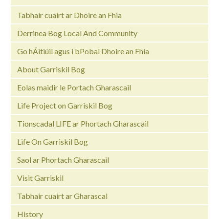
Tabhair cuairt ar Dhoire an Fhia
Derrinea Bog Local And Community
Go hÁitiúil agus i bPobal Dhoire an Fhia
About Garriskil Bog
Eolas maidir le Portach Gharascail
Life Project on Garriskil Bog
Tionscadal LIFE ar Phortach Gharascail
Life On Garriskil Bog
Saol ar Phortach Gharascail
Visit Garriskil
Tabhair cuairt ar Gharascal
History