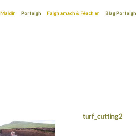
Maidir
Portaigh
Faigh amach & Féach ar
Blag Portaigh
turf_cutting2