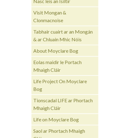
Nasc leis an Ísiltír
Visit Mongan &
Clonmacnoise
Tabhair cuairt ar an Mongán
& ar Chluain Mhic Nóis
About Moyclare Bog
Eolas maidir le Portach
Mhaigh Cláir
Life Project On Moyclare
Bog
Tionscadal LIFE ar Phortach
Mhaigh Cláir
Life on Moyclare Bog
Saol ar Phortach Mhaigh