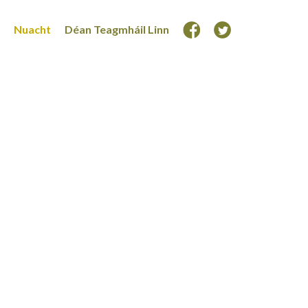
Nuacht
Déan Teagmháil Linn