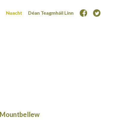
Nuacht
Déan Teagmháil Linn
-Mountbellew