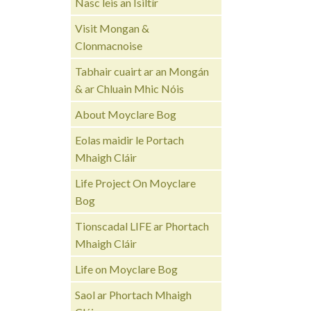
Nasc leis an Ísiltír
Visit Mongan &
Clonmacnoise
Tabhair cuairt ar an Mongán
& ar Chluain Mhic Nóis
About Moyclare Bog
Eolas maidir le Portach
Mhaigh Cláir
Life Project On Moyclare
Bog
Tionscadal LIFE ar Phortach
Mhaigh Cláir
Life on Moyclare Bog
Saol ar Phortach Mhaigh