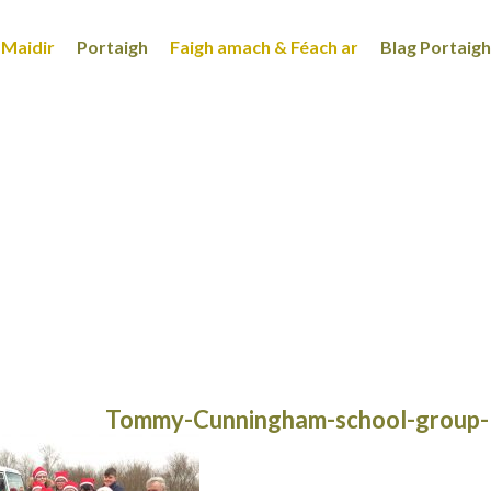
Maidir
Portaigh
Faigh amach & Féach ar
Blag Portaigh
Tommy-Cunningham-school-group