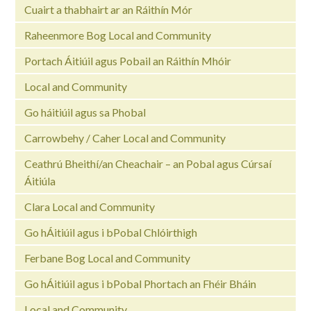
Cuairt a thabhairt ar an Ráithín Mór
Raheenmore Bog Local and Community
Portach Áitiúil agus Pobail an Ráithín Mhóir
Local and Community
Go háitiúil agus sa Phobal
Carrowbehy / Caher Local and Community
Ceathrú Bheithí/an Cheachair – an Pobal agus Cúrsaí
Áitiúla
Clara Local and Community
Go hÁitiúil agus i bPobal Chlóirthigh
Ferbane Bog Local and Community
Go hÁitiúil agus i bPobal Phortach an Fhéir Bháin
Local and Community