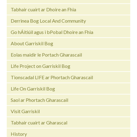
Tabhair cuairt ar Dhoire an Fhia
Derrinea Bog Local And Community
Go hÁitiúil agus i bPobal Dhoire an Fhia
About Garriskil Bog
Eolas maidir le Portach Gharascail
Life Project on Garriskil Bog
Tionscadal LIFE ar Phortach Gharascail
Life On Garriskil Bog
Saol ar Phortach Gharascail
Visit Garriskil
Tabhair cuairt ar Gharascal
History