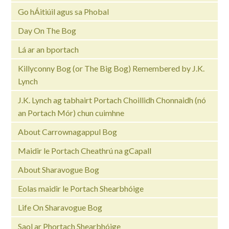
Go hÁitiúil agus sa Phobal
Day On The Bog
Lá ar an bportach
Killyconny Bog (or The Big Bog) Remembered by J.K.
Lynch
J.K. Lynch ag tabhairt Portach Choillidh Chonnaidh (nó
an Portach Mór) chun cuimhne
About Carrownagappul Bog
Maidir le Portach Cheathrú na gCapall
About Sharavogue Bog
Eolas maidir le Portach Shearbhóige
Life On Sharavogue Bog
Saol ar Phortach Shearbhóige