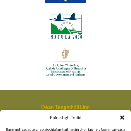
Déan Teagmháil Linn
Aonad Bainistithe na dTailte Móna,
Bainistigh Toiliú
An Roinn Tithíochta, Rialtais Áitiúil agus Oidhreachta,
Bóthair an Bhaile Nua,
Bainimid leas as teicneolaíochtaí amhail fianáin chun faisnéis faoin ngaireas a