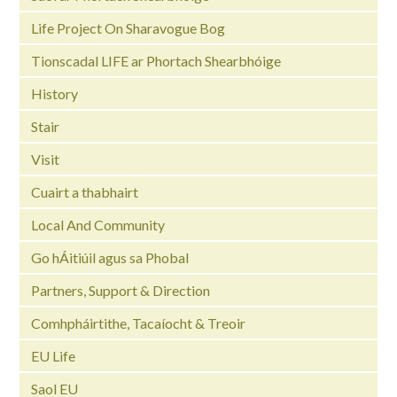
Life Project On Sharavogue Bog
Tionscadal LIFE ar Phortach Shearbhóige
History
Stair
Visit
Cuairt a thabhairt
Local And Community
Go hÁitiúil agus sa Phobal
Partners, Support & Direction
Comhpháirtithe, Tacaíocht & Treoir
EU Life
Saol EU