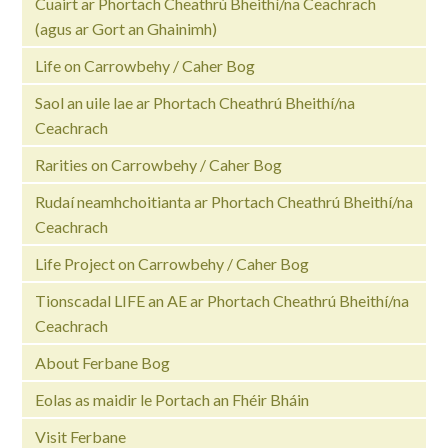
Cuairt ar Phortach Cheathrú Bheithí/na Ceachrach
(agus ar Gort an Ghainimh)
Life on Carrowbehy / Caher Bog
Saol an uile lae ar Phortach Cheathrú Bheithí/na
Ceachrach
Rarities on Carrowbehy / Caher Bog
Rudaí neamhchoitianta ar Phortach Cheathrú Bheithí/na
Ceachrach
Life Project on Carrowbehy / Caher Bog
Tionscadal LIFE an AE ar Phortach Cheathrú Bheithí/na
Ceachrach
About Ferbane Bog
Eolas as maidir le Portach an Fhéir Bháin
Visit Ferbane