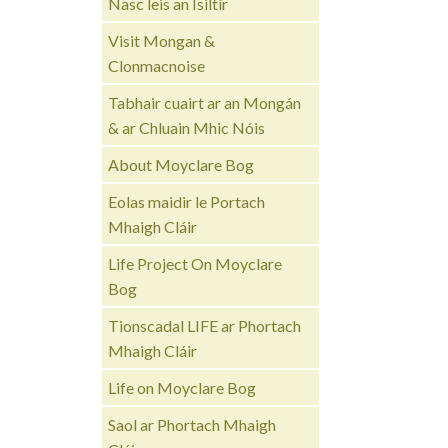
Nasc leis an Ísiltír
Visit Mongan &
Clonmacnoise
Tabhair cuairt ar an Mongán
& ar Chluain Mhic Nóis
About Moyclare Bog
Eolas maidir le Portach
Mhaigh Cláir
Life Project On Moyclare
Bog
Tionscadal LIFE ar Phortach
Mhaigh Cláir
Life on Moyclare Bog
Saol ar Phortach Mhaigh