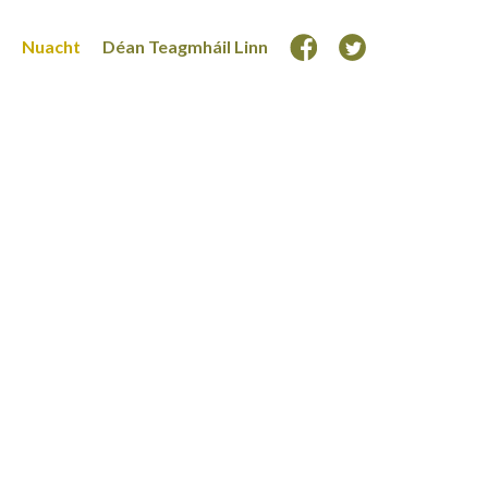
Nuacht
Déan Teagmháil Linn