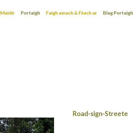
Maidir
Portaigh
Faigh amach & Féach ar
Blag Portaigh
Road-sign-Streete