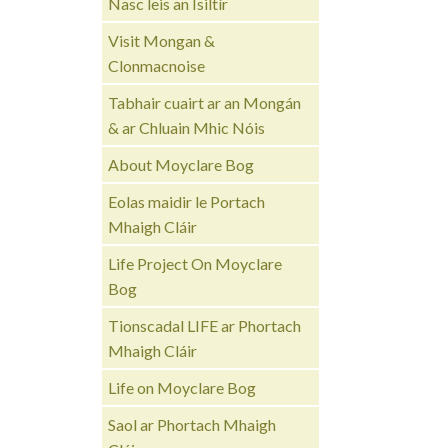
Nasc leis an Ísiltír
Visit Mongan &
Clonmacnoise
Tabhair cuairt ar an Mongán
& ar Chluain Mhic Nóis
About Moyclare Bog
Eolas maidir le Portach
Mhaigh Cláir
Life Project On Moyclare
Bog
Tionscadal LIFE ar Phortach
Mhaigh Cláir
Life on Moyclare Bog
Saol ar Phortach Mhaigh