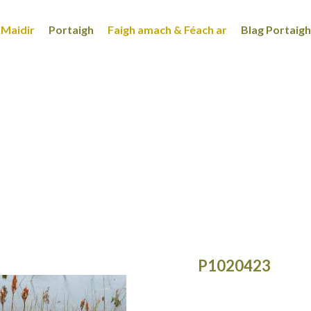
Maidir
Portaigh
Faigh amach & Féach ar
Blag Portaigh
P1020423