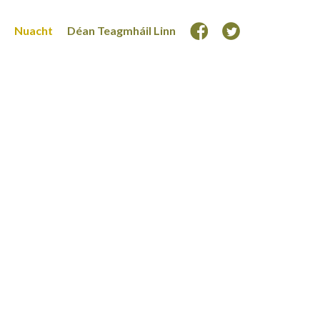
Nuacht
Déan Teagmháil Linn