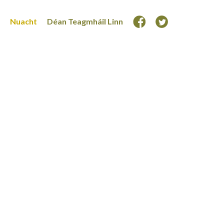
Nuacht
Déan Teagmháil Linn