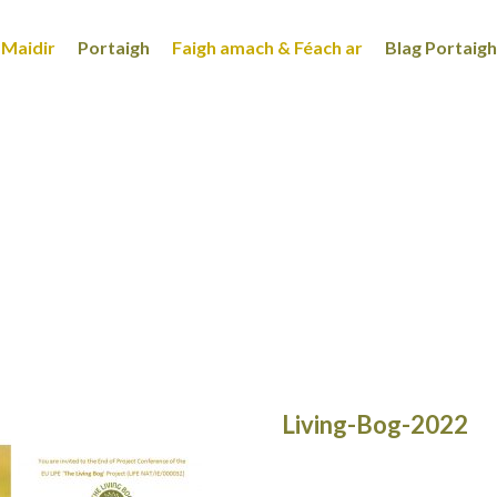
Maidir
Portaigh
Faigh amach & Féach ar
Blag Portaigh
Living-Bog-2022