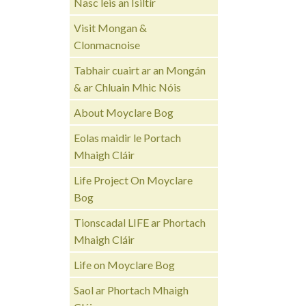
Nasc leis an Ísiltír
Visit Mongan &
Clonmacnoise
Tabhair cuairt ar an Mongán
& ar Chluain Mhic Nóis
About Moyclare Bog
Eolas maidir le Portach
Mhaigh Cláir
Life Project On Moyclare
Bog
Tionscadal LIFE ar Phortach
Mhaigh Cláir
Life on Moyclare Bog
Saol ar Phortach Mhaigh