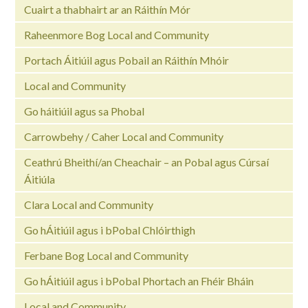
Cuairt a thabhairt ar an Ráithín Mór
Raheenmore Bog Local and Community
Portach Áitiúil agus Pobail an Ráithín Mhóir
Local and Community
Go háitiúil agus sa Phobal
Carrowbehy / Caher Local and Community
Ceathrú Bheithí/an Cheachair – an Pobal agus Cúrsaí
Áitiúla
Clara Local and Community
Go hÁitiúil agus i bPobal Chlóirthigh
Ferbane Bog Local and Community
Go hÁitiúil agus i bPobal Phortach an Fhéir Bháin
Local and Community