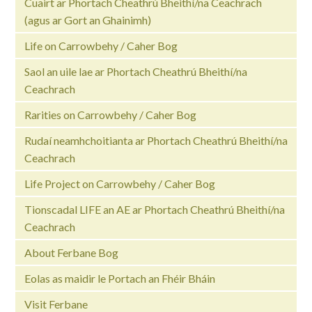
Cuairt ar Phortach Cheathrú Bheithí/na Ceachrach
(agus ar Gort an Ghainimh)
Life on Carrowbehy / Caher Bog
Saol an uile lae ar Phortach Cheathrú Bheithí/na
Ceachrach
Rarities on Carrowbehy / Caher Bog
Rudaí neamhchoitianta ar Phortach Cheathrú Bheithí/na
Ceachrach
Life Project on Carrowbehy / Caher Bog
Tionscadal LIFE an AE ar Phortach Cheathrú Bheithí/na
Ceachrach
About Ferbane Bog
Eolas as maidir le Portach an Fhéir Bháin
Visit Ferbane