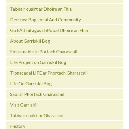
Tabhair cuairt ar Dhoire an Fhia
Derrinea Bog Local And Community
Go hÁitiúil agus i bPobal Dhoire an Fhia
About Garriskil Bog
Eolas maidir le Portach Gharascail
Life Project on Garriskil Bog
Tionscadal LIFE ar Phortach Gharascail
Life On Garriskil Bog
Saol ar Phortach Gharascail
Visit Garriskil
Tabhair cuairt ar Gharascal
History