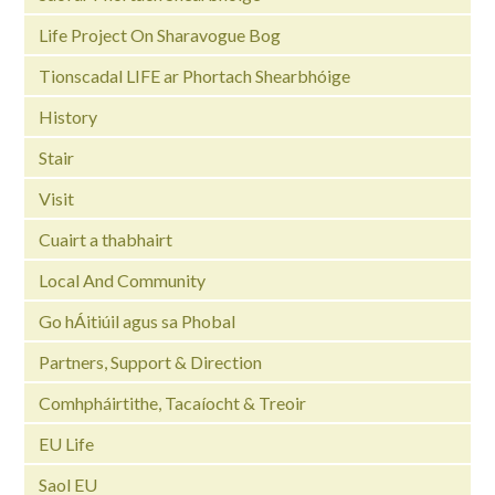
Life Project On Sharavogue Bog
Tionscadal LIFE ar Phortach Shearbhóige
History
Stair
Visit
Cuairt a thabhairt
Local And Community
Go hÁitiúil agus sa Phobal
Partners, Support & Direction
Comhpháirtithe, Tacaíocht & Treoir
EU Life
Saol EU