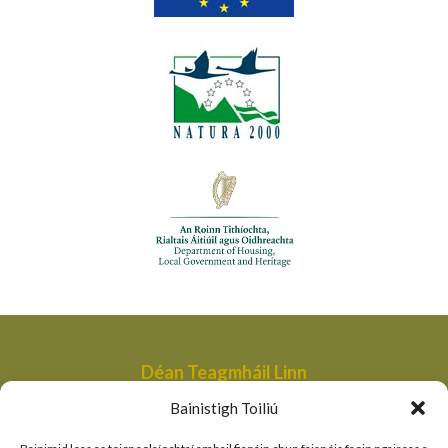
Déan Teagmháil Linn
Aonad Bainistithe na dTailte Móna,
Bainistigh Toiliú
An Roinn Tithíochta, Rialtais Áitiúil agus Oidhreachta,
Bóthair an Bhaile Nua,