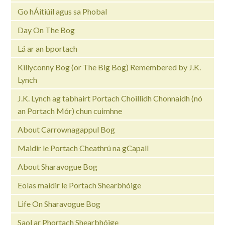
Go hÁitiúil agus sa Phobal
Day On The Bog
Lá ar an bportach
Killyconny Bog (or The Big Bog) Remembered by J.K.
Lynch
J.K. Lynch ag tabhairt Portach Choillidh Chonnaidh (nó
an Portach Mór) chun cuimhne
About Carrownagappul Bog
Maidir le Portach Cheathrú na gCapall
About Sharavogue Bog
Eolas maidir le Portach Shearbhóige
Life On Sharavogue Bog
Saol ar Phortach Shearbhóige