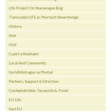
Life Project On Sharavogue Bog
Tionscadal LIFE ar Phortach Shearbhóige
History
Stair
Visit
Cuairt a thabhairt
Local And Community
Go hÁitiúil agus sa Phobal
Partners, Support & Direction
Comhpháirtithe, Tacaíocht & Treoir
EU Life
Saol EU