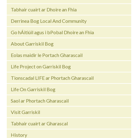
Tabhair cuairt ar Dhoire an Fhia
Derrinea Bog Local And Community
Go hÁitiúil agus i bPobal Dhoire an Fhia
About Garriskil Bog
Eolas maidir le Portach Gharascail
Life Project on Garriskil Bog
Tionscadal LIFE ar Phortach Gharascail
Life On Garriskil Bog
Saol ar Phortach Gharascail
Visit Garriskil
Tabhair cuairt ar Gharascal
History