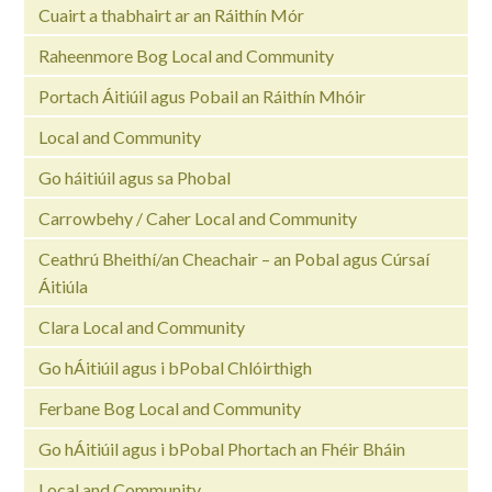
Cuairt a thabhairt ar an Ráithín Mór
Raheenmore Bog Local and Community
Portach Áitiúil agus Pobail an Ráithín Mhóir
Local and Community
Go háitiúil agus sa Phobal
Carrowbehy / Caher Local and Community
Ceathrú Bheithí/an Cheachair – an Pobal agus Cúrsaí
Áitiúla
Clara Local and Community
Go hÁitiúil agus i bPobal Chlóirthigh
Ferbane Bog Local and Community
Go hÁitiúil agus i bPobal Phortach an Fhéir Bháin
Local and Community