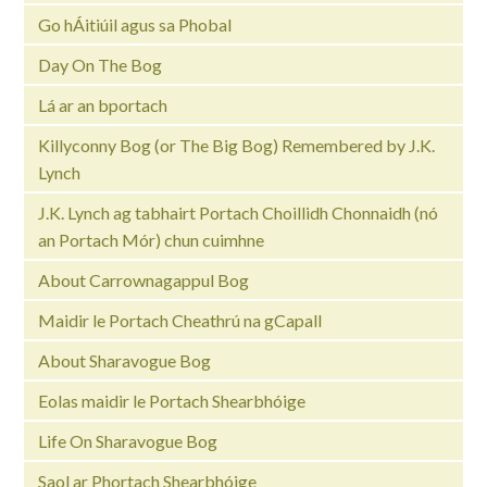
Go hÁitiúil agus sa Phobal
Day On The Bog
Lá ar an bportach
Killyconny Bog (or The Big Bog) Remembered by J.K.
Lynch
J.K. Lynch ag tabhairt Portach Choillidh Chonnaidh (nó
an Portach Mór) chun cuimhne
About Carrownagappul Bog
Maidir le Portach Cheathrú na gCapall
About Sharavogue Bog
Eolas maidir le Portach Shearbhóige
Life On Sharavogue Bog
Saol ar Phortach Shearbhóige