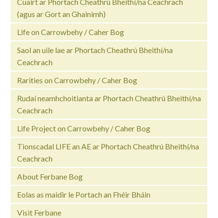
Cuairt ar Phortach Cheathrú Bheithí/na Ceachrach
(agus ar Gort an Ghainimh)
Life on Carrowbehy / Caher Bog
Saol an uile lae ar Phortach Cheathrú Bheithí/na
Ceachrach
Rarities on Carrowbehy / Caher Bog
Rudaí neamhchoitianta ar Phortach Cheathrú Bheithí/na
Ceachrach
Life Project on Carrowbehy / Caher Bog
Tionscadal LIFE an AE ar Phortach Cheathrú Bheithí/na
Ceachrach
About Ferbane Bog
Eolas as maidir le Portach an Fhéir Bháin
Visit Ferbane