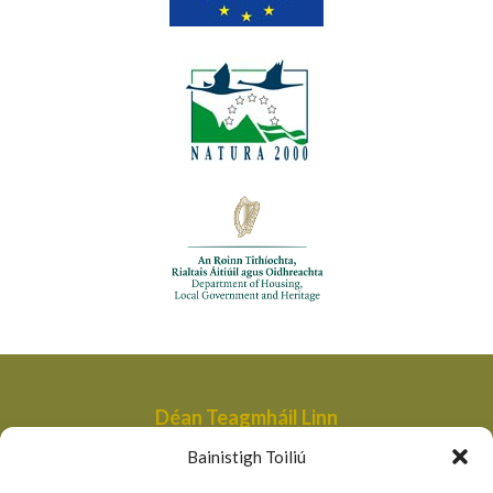
Déan Teagmháil Linn
Aonad Bainistithe na dTailte Móna,
Bainistigh Toiliú
An Roinn Tithíochta, Rialtais Áitiúil agus Oidhreachta,