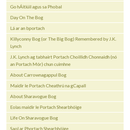
Go hÁitiúil agus sa Phobal
Day On The Bog
Lá ar an bportach
Killyconny Bog (or The Big Bog) Remembered by J.K.
Lynch
J.K. Lynch ag tabhairt Portach Choillidh Chonnaidh (nó
an Portach Mór) chun cuimhne
About Carrownagappul Bog
Maidir le Portach Cheathrú na gCapall
About Sharavogue Bog
Eolas maidir le Portach Shearbhóige
Life On Sharavogue Bog
Saol ar Phortach Shearbhóige