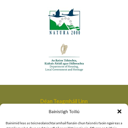
Déan Teagmháil Linn
Aonad Bainistithe na dTailte Móna,
Bainistigh Toiliú
An Roinn Tithíochta, Rialtais Áitiúil agus Oidhreachta,
Bóthair an Bhaile Nua,
Bainimid leas as teicneolaíochtaí amhail fianáin chun faisnéis faoin ngaireas a