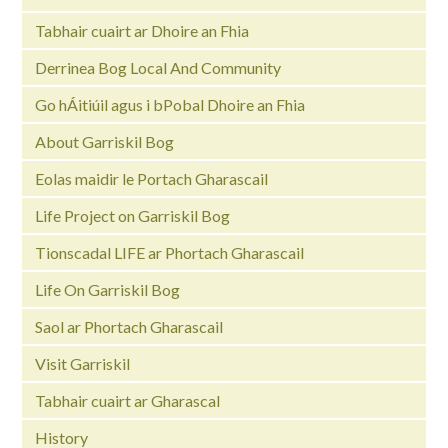
Tabhair cuairt ar Dhoire an Fhia
Derrinea Bog Local And Community
Go hÁitiúil agus i bPobal Dhoire an Fhia
About Garriskil Bog
Eolas maidir le Portach Gharascail
Life Project on Garriskil Bog
Tionscadal LIFE ar Phortach Gharascail
Life On Garriskil Bog
Saol ar Phortach Gharascail
Visit Garriskil
Tabhair cuairt ar Gharascal
History