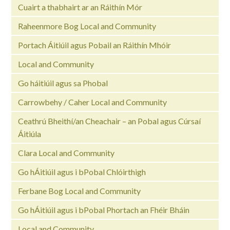
Cuairt a thabhairt ar an Ráithín Mór
Raheenmore Bog Local and Community
Portach Áitiúil agus Pobail an Ráithín Mhóir
Local and Community
Go háitiúil agus sa Phobal
Carrowbehy / Caher Local and Community
Ceathrú Bheithí/an Cheachair – an Pobal agus Cúrsaí
Áitiúla
Clara Local and Community
Go hÁitiúil agus i bPobal Chlóirthigh
Ferbane Bog Local and Community
Go hÁitiúil agus i bPobal Phortach an Fhéir Bháin
Local and Community