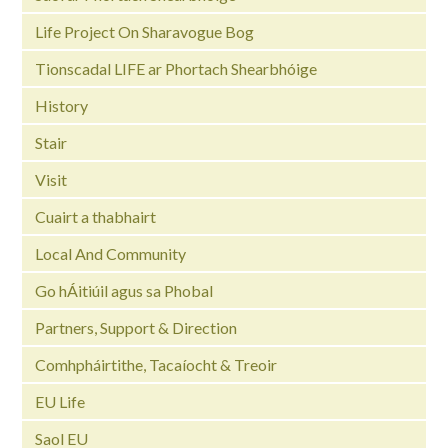
Life Project On Sharavogue Bog
Tionscadal LIFE ar Phortach Shearbhóige
History
Stair
Visit
Cuairt a thabhairt
Local And Community
Go hÁitiúil agus sa Phobal
Partners, Support & Direction
Comhpháirtithe, Tacaíocht & Treoir
EU Life
Saol EU