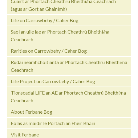
Cuairt ar Phortach Cheathrú Bheithí/na Ceachrach
(agus ar Gort an Ghainimh)
Life on Carrowbehy / Caher Bog
Saol an uile lae ar Phortach Cheathrú Bheithí/na
Ceachrach
Rarities on Carrowbehy / Caher Bog
Rudaí neamhchoitianta ar Phortach Cheathrú Bheithí/na
Ceachrach
Life Project on Carrowbehy / Caher Bog
Tionscadal LIFE an AE ar Phortach Cheathrú Bheithí/na
Ceachrach
About Ferbane Bog
Eolas as maidir le Portach an Fhéir Bháin
Visit Ferbane