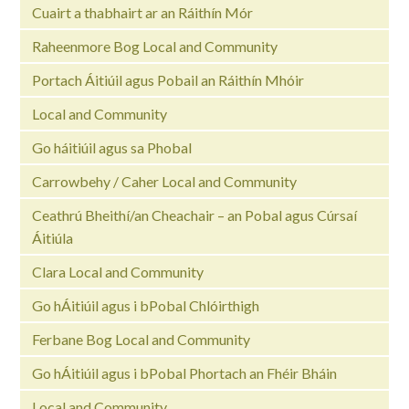
Cuairt a thabhairt ar an Ráithín Mór
Raheenmore Bog Local and Community
Portach Áitiúil agus Pobail an Ráithín Mhóir
Local and Community
Go háitiúil agus sa Phobal
Carrowbehy / Caher Local and Community
Ceathrú Bheithí/an Cheachair – an Pobal agus Cúrsaí
Áitiúla
Clara Local and Community
Go hÁitiúil agus i bPobal Chlóirthigh
Ferbane Bog Local and Community
Go hÁitiúil agus i bPobal Phortach an Fhéir Bháin
Local and Community