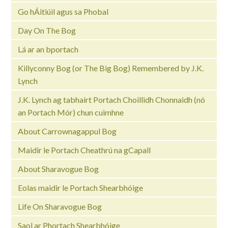
Go hÁitiúil agus sa Phobal
Day On The Bog
Lá ar an bportach
Killyconny Bog (or The Big Bog) Remembered by J.K.
Lynch
J.K. Lynch ag tabhairt Portach Choillidh Chonnaidh (nó
an Portach Mór) chun cuimhne
About Carrownagappul Bog
Maidir le Portach Cheathrú na gCapall
About Sharavogue Bog
Eolas maidir le Portach Shearbhóige
Life On Sharavogue Bog
Saol ar Phortach Shearbhóige