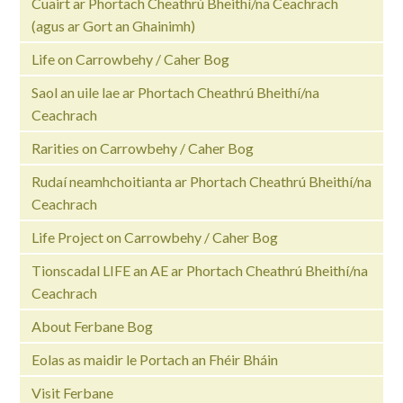
Cuairt ar Phortach Cheathrú Bheithí/na Ceachrach
(agus ar Gort an Ghainimh)
Life on Carrowbehy / Caher Bog
Saol an uile lae ar Phortach Cheathrú Bheithí/na
Ceachrach
Rarities on Carrowbehy / Caher Bog
Rudaí neamhchoitianta ar Phortach Cheathrú Bheithí/na
Ceachrach
Life Project on Carrowbehy / Caher Bog
Tionscadal LIFE an AE ar Phortach Cheathrú Bheithí/na
Ceachrach
About Ferbane Bog
Eolas as maidir le Portach an Fhéir Bháin
Visit Ferbane