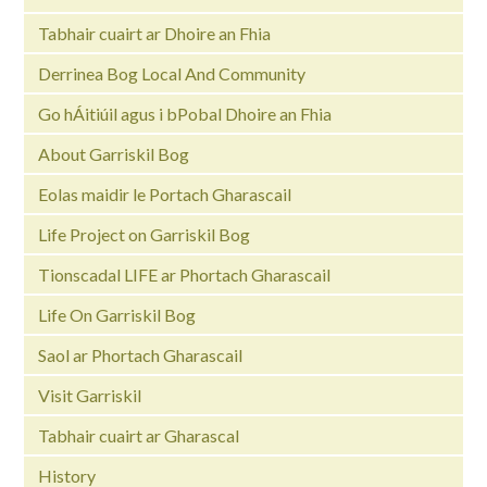
Tabhair cuairt ar Dhoire an Fhia
Derrinea Bog Local And Community
Go hÁitiúil agus i bPobal Dhoire an Fhia
About Garriskil Bog
Eolas maidir le Portach Gharascail
Life Project on Garriskil Bog
Tionscadal LIFE ar Phortach Gharascail
Life On Garriskil Bog
Saol ar Phortach Gharascail
Visit Garriskil
Tabhair cuairt ar Gharascal
History