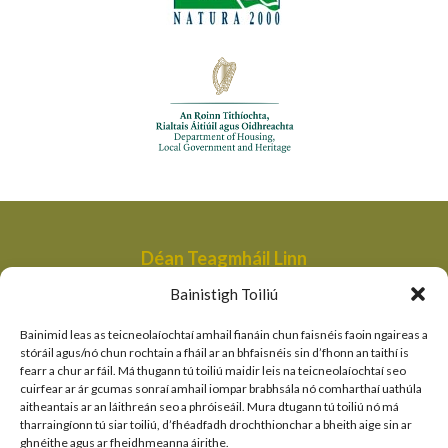
Déan Teagmháil Linn
Aonad Bainistithe na dTailte Móna,
Bainistigh Toiliú
An Roinn Tithíochta, Rialtais Áitiúil agus Oidhreachta,
Bóthair an Bhaile Nua,
Bainimid leas as teicneolaíochtaí amhail fianáin chun faisnéis faoin ngaireas a
Loch Garman,
stóráil agus/nó chun rochtain a fháil ar an bhfaisnéis sin d’fhonn an taithí is
fearr a chur ar fáil. Má thugann tú toiliú maidir leis na teicneolaíochtaí seo
peatlandsmanagement@housing.gov.ie
cuirfear ar ár gcumas sonraí amhail iompar brabhsála nó comharthaí uathúla
aitheantais ar an láithreán seo a phróiseáil. Mura dtugann tú toiliú nó má
Naisc Thapa
tharraingíonn tú siar toiliú, d’fhéadfadh drochthionchar a bheith aige sin ar
ghnéithe agus ar fheidhmeanna áirithe.