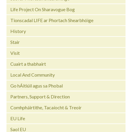
Life Project On Sharavogue Bog
Tionscadal LIFE ar Phortach Shearbhóige
History
Stair
Visit
Cuairt a thabhairt
Local And Community
Go hÁitiúil agus sa Phobal
Partners, Support & Direction
Comhpháirtithe, Tacaíocht & Treoir
EU Life
Saol EU