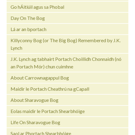
Go hÁitiúil agus sa Phobal
Day On The Bog
Lá ar an bportach
Killyconny Bog (or The Big Bog) Remembered by J.K.
Lynch
J.K. Lynch ag tabhairt Portach Choillidh Chonnaidh (nó
an Portach Mór) chun cuimhne
About Carrownagappul Bog
Maidir le Portach Cheathrú na gCapall
About Sharavogue Bog
Eolas maidir le Portach Shearbhóige
Life On Sharavogue Bog
Saol ar Phortach Shearbhóige