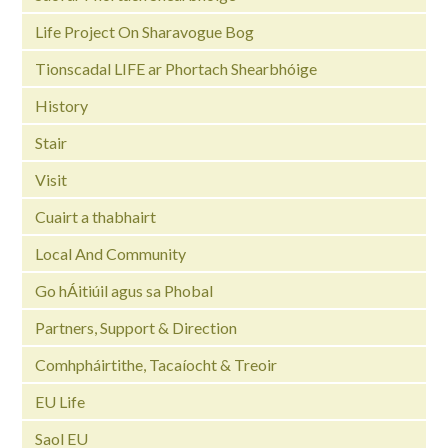
Life Project On Sharavogue Bog
Tionscadal LIFE ar Phortach Shearbhóige
History
Stair
Visit
Cuairt a thabhairt
Local And Community
Go hÁitiúil agus sa Phobal
Partners, Support & Direction
Comhpháirtithe, Tacaíocht & Treoir
EU Life
Saol EU