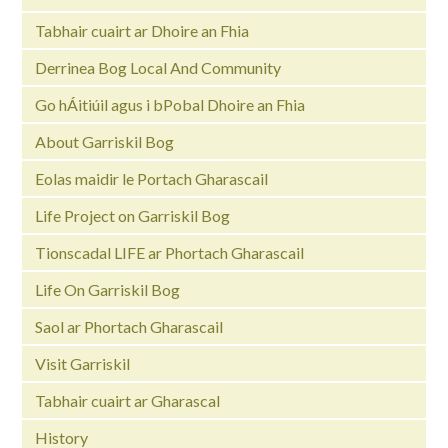
Tabhair cuairt ar Dhoire an Fhia
Derrinea Bog Local And Community
Go hÁitiúil agus i bPobal Dhoire an Fhia
About Garriskil Bog
Eolas maidir le Portach Gharascail
Life Project on Garriskil Bog
Tionscadal LIFE ar Phortach Gharascail
Life On Garriskil Bog
Saol ar Phortach Gharascail
Visit Garriskil
Tabhair cuairt ar Gharascal
History