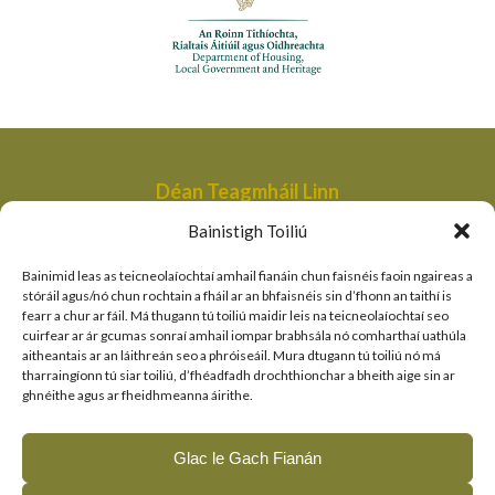
Déan Teagmháil Linn
Aonad Bainistithe na dTailte Móna,
Bainistigh Toiliú
An Roinn Tithíochta, Rialtais Áitiúil agus Oidhreachta,
Bóthair an Bhaile Nua,
Bainimid leas as teicneolaíochtaí amhail fianáin chun faisnéis faoin ngaireas a
Loch Garman,
stóráil agus/nó chun rochtain a fháil ar an bhfaisnéis sin d’fhonn an taithí is
fearr a chur ar fáil. Má thugann tú toiliú maidir leis na teicneolaíochtaí seo
peatlandsmanagement@housing.gov.ie
cuirfear ar ár gcumas sonraí amhail iompar brabhsála nó comharthaí uathúla
aitheantais ar an láithreán seo a phróiseáil. Mura dtugann tú toiliú nó má
Naisc Thapa
tharraingíonn tú siar toiliú, d’fhéadfadh drochthionchar a bheith aige sin ar
ghnéithe agus ar fheidhmeanna áirithe.
An Roinn Tithíochta, Rialtais Áitiúil agus Oidhreachta
An tSeirbhís Páirceanna Náisiúnta agus Fiadhúlra
Glac le Gach Fianán
Clár LIFE an AE