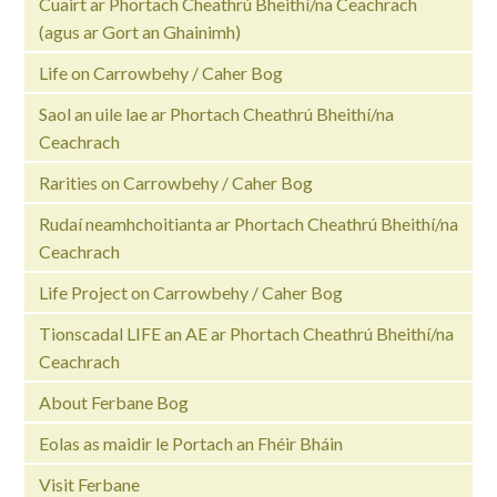
Cuairt ar Phortach Cheathrú Bheithí/na Ceachrach
(agus ar Gort an Ghainimh)
Life on Carrowbehy / Caher Bog
Saol an uile lae ar Phortach Cheathrú Bheithí/na
Ceachrach
Rarities on Carrowbehy / Caher Bog
Rudaí neamhchoitianta ar Phortach Cheathrú Bheithí/na
Ceachrach
Life Project on Carrowbehy / Caher Bog
Tionscadal LIFE an AE ar Phortach Cheathrú Bheithí/na
Ceachrach
About Ferbane Bog
Eolas as maidir le Portach an Fhéir Bháin
Visit Ferbane