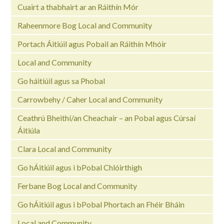
Cuairt a thabhairt ar an Ráithín Mór
Raheenmore Bog Local and Community
Portach Áitiúil agus Pobail an Ráithín Mhóir
Local and Community
Go háitiúil agus sa Phobal
Carrowbehy / Caher Local and Community
Ceathrú Bheithí/an Cheachair – an Pobal agus Cúrsaí
Áitiúla
Clara Local and Community
Go hÁitiúil agus i bPobal Chlóirthigh
Ferbane Bog Local and Community
Go hÁitiúil agus i bPobal Phortach an Fhéir Bháin
Local and Community