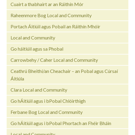
Cuairt a thabhairt ar an Ráithín Mór
Raheenmore Bog Local and Community
Portach Áitiúil agus Pobail an Ráithín Mhóir
Local and Community
Go háitiúil agus sa Phobal
Carrowbehy / Caher Local and Community
Ceathrú Bheithí/an Cheachair – an Pobal agus Cúrsaí
Áitiúla
Clara Local and Community
Go hÁitiúil agus i bPobal Chlóirthigh
Ferbane Bog Local and Community
Go hÁitiúil agus i bPobal Phortach an Fhéir Bháin
Local and Community