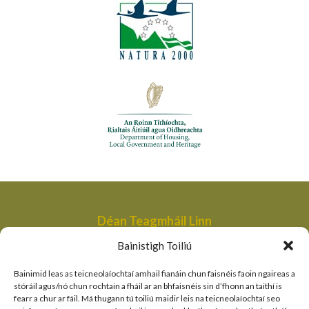
Déan Teagmháil Linn
Aonad Bainistithe na dTailte Móna,
Bainistigh Toiliú
An Roinn Tithíochta, Rialtais Áitiúil agus Oidhreachta,
Bóthair an Bhaile Nua,
Bainimid leas as teicneolaíochtaí amhail fianáin chun faisnéis faoin ngaireas a
Loch Garman,
stóráil agus/nó chun rochtain a fháil ar an bhfaisnéis sin d’fhonn an taithí is
fearr a chur ar fáil. Má thugann tú toiliú maidir leis na teicneolaíochtaí seo
peatlandsmanagement@housing.gov.ie