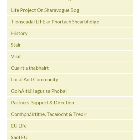
Life Project On Sharavogue Bog
Tionscadal LIFE ar Phortach Shearbhóige
History
Stair
Visit
Cuairt a thabhairt
Local And Community
Go hÁitiúil agus sa Phobal
Partners, Support & Direction
Comhpháirtithe, Tacaíocht & Treoir
EU Life
Saol EU