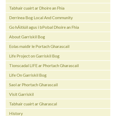
Tabhair cuairt ar Dhoire an Fhia
Derrinea Bog Local And Community
Go hÁitiúil agus i bPobal Dhoire an Fhia
About Garriskil Bog
Eolas maidir le Portach Gharascail
Life Project on Garriskil Bog
Tionscadal LIFE ar Phortach Gharascail
Life On Garriskil Bog
Saol ar Phortach Gharascail
Visit Garriskil
Tabhair cuairt ar Gharascal
History