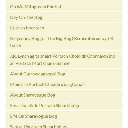
Go hÁitiúil agus sa Phobal
Day On The Bog
Lá ar an bportach
Killyconny Bog (or The Big Bog) Remembered by J.K.
Lynch
J.K. Lynch ag tabhairt Portach Choillidh Chonnaidh (nó
an Portach Mór) chun cuimhne
About Carrownagappul Bog
Maidir le Portach Cheathrú na gCapall
About Sharavogue Bog
Eolas maidir le Portach Shearbhóige
Life On Sharavogue Bog
Saol ar Phortach Shearbhóige