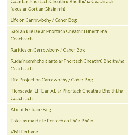
Cuairt ar Phortach Cheathrú Bheithí/na Ceachrach
(agus ar Gort an Ghainimh)
Life on Carrowbehy / Caher Bog
Saol an uile lae ar Phortach Cheathrú Bheithí/na
Ceachrach
Rarities on Carrowbehy / Caher Bog
Rudaí neamhchoitianta ar Phortach Cheathrú Bheithí/na
Ceachrach
Life Project on Carrowbehy / Caher Bog
Tionscadal LIFE an AE ar Phortach Cheathrú Bheithí/na
Ceachrach
About Ferbane Bog
Eolas as maidir le Portach an Fhéir Bháin
Visit Ferbane