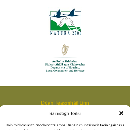
Déan Teagmháil Linn
Aonad Bainistithe na dTailte Móna,
Bainistigh Toiliú
An Roinn Tithíochta, Rialtais Áitiúil agus Oidhreachta,
Bóthair an Bhaile Nua,
Bainimid leas as teicneolaíochtaí amhail fianáin chun faisnéis faoin ngaireas a