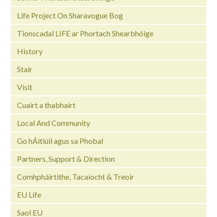
Life Project On Sharavogue Bog
Tionscadal LIFE ar Phortach Shearbhóige
History
Stair
Visit
Cuairt a thabhairt
Local And Community
Go hÁitiúil agus sa Phobal
Partners, Support & Direction
Comhpháirtithe, Tacaíocht & Treoir
EU Life
Saol EU