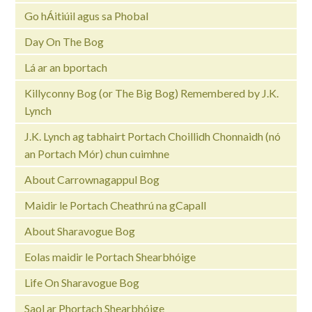
Go hÁitiúil agus sa Phobal
Day On The Bog
Lá ar an bportach
Killyconny Bog (or The Big Bog) Remembered by J.K.
Lynch
J.K. Lynch ag tabhairt Portach Choillidh Chonnaidh (nó
an Portach Mór) chun cuimhne
About Carrownagappul Bog
Maidir le Portach Cheathrú na gCapall
About Sharavogue Bog
Eolas maidir le Portach Shearbhóige
Life On Sharavogue Bog
Saol ar Phortach Shearbhóige