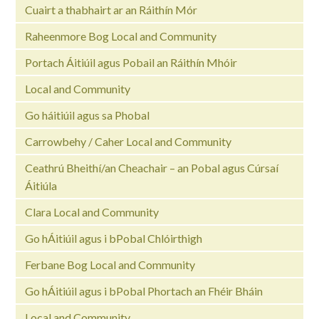
Cuairt a thabhairt ar an Ráithín Mór
Raheenmore Bog Local and Community
Portach Áitiúil agus Pobail an Ráithín Mhóir
Local and Community
Go háitiúil agus sa Phobal
Carrowbehy / Caher Local and Community
Ceathrú Bheithí/an Cheachair – an Pobal agus Cúrsaí
Áitiúla
Clara Local and Community
Go hÁitiúil agus i bPobal Chlóirthigh
Ferbane Bog Local and Community
Go hÁitiúil agus i bPobal Phortach an Fhéir Bháin
Local and Community