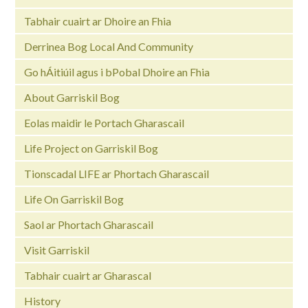
Tabhair cuairt ar Dhoire an Fhia
Derrinea Bog Local And Community
Go hÁitiúil agus i bPobal Dhoire an Fhia
About Garriskil Bog
Eolas maidir le Portach Gharascail
Life Project on Garriskil Bog
Tionscadal LIFE ar Phortach Gharascail
Life On Garriskil Bog
Saol ar Phortach Gharascail
Visit Garriskil
Tabhair cuairt ar Gharascal
History