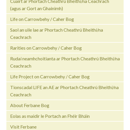
Cuairt ar Phortach Cheathrú Bheithí/na Ceachrach
(agus ar Gort an Ghainimh)
Life on Carrowbehy / Caher Bog
Saol an uile lae ar Phortach Cheathrú Bheithí/na
Ceachrach
Rarities on Carrowbehy / Caher Bog
Rudaí neamhchoitianta ar Phortach Cheathrú Bheithí/na
Ceachrach
Life Project on Carrowbehy / Caher Bog
Tionscadal LIFE an AE ar Phortach Cheathrú Bheithí/na
Ceachrach
About Ferbane Bog
Eolas as maidir le Portach an Fhéir Bháin
Visit Ferbane