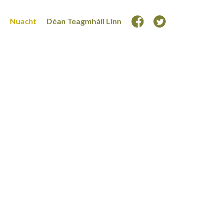
Nuacht
Déan Teagmháil Linn