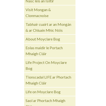
Nasc leis an Ísiltír
Visit Mongan &
Clonmacnoise
Tabhair cuairt ar an Mongán
& ar Chluain Mhic Nóis
About Moyclare Bog
Eolas maidir le Portach
Mhaigh Cláir
Life Project On Moyclare
Bog
Tionscadal LIFE ar Phortach
Mhaigh Cláir
Life on Moyclare Bog
Saol ar Phortach Mhaigh