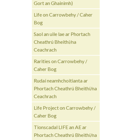
Gort an Ghainimh)
Life on Carrowbehy / Caher
Bog
Saol an uile lae ar Phortach
Cheathrú Bheithí/na
Ceachrach
Rarities on Carrowbehy /
Caher Bog
Rudaí neamhchoitianta ar
Phortach Cheathrú Bheithí/na
Ceachrach
Life Project on Carrowbehy /
Caher Bog
Tionscadal LIFE an AE ar
Phortach Cheathrú Bheithí/na