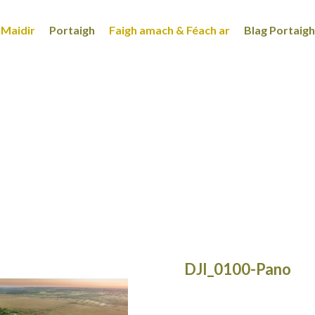
Maidir
Portaigh
Faigh amach & Féach ar
Blag Portaigh
DJI_0100-Pano