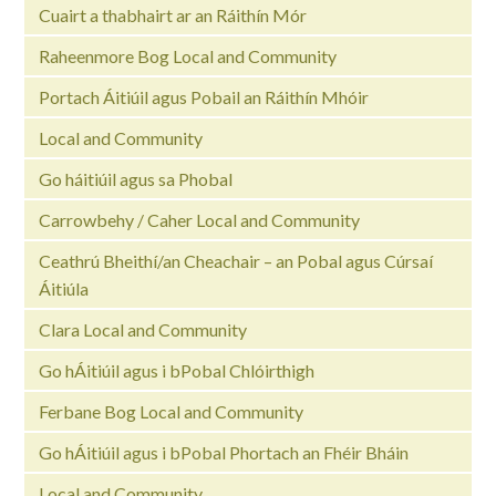
Cuairt a thabhairt ar an Ráithín Mór
Raheenmore Bog Local and Community
Portach Áitiúil agus Pobail an Ráithín Mhóir
Local and Community
Go háitiúil agus sa Phobal
Carrowbehy / Caher Local and Community
Ceathrú Bheithí/an Cheachair – an Pobal agus Cúrsaí
Áitiúla
Clara Local and Community
Go hÁitiúil agus i bPobal Chlóirthigh
Ferbane Bog Local and Community
Go hÁitiúil agus i bPobal Phortach an Fhéir Bháin
Local and Community