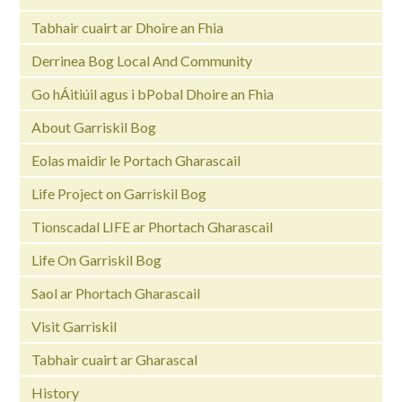
Tabhair cuairt ar Dhoire an Fhia
Derrinea Bog Local And Community
Go hÁitiúil agus i bPobal Dhoire an Fhia
About Garriskil Bog
Eolas maidir le Portach Gharascail
Life Project on Garriskil Bog
Tionscadal LIFE ar Phortach Gharascail
Life On Garriskil Bog
Saol ar Phortach Gharascail
Visit Garriskil
Tabhair cuairt ar Gharascal
History