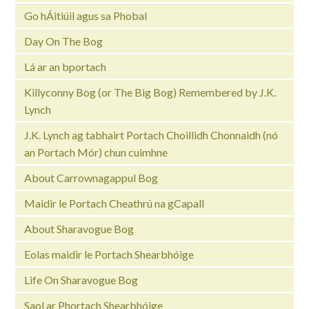
Go hÁitiúil agus sa Phobal
Day On The Bog
Lá ar an bportach
Killyconny Bog (or The Big Bog) Remembered by J.K.
Lynch
J.K. Lynch ag tabhairt Portach Choillidh Chonnaidh (nó
an Portach Mór) chun cuimhne
About Carrownagappul Bog
Maidir le Portach Cheathrú na gCapall
About Sharavogue Bog
Eolas maidir le Portach Shearbhóige
Life On Sharavogue Bog
Saol ar Phortach Shearbhóige