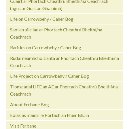
Cuairt ar Phortach Cheathrú Bheithí/na Ceachrach
(agus ar Gort an Ghainimh)
Life on Carrowbehy / Caher Bog
Saol an uile lae ar Phortach Cheathrú Bheithí/na
Ceachrach
Rarities on Carrowbehy / Caher Bog
Rudaí neamhchoitianta ar Phortach Cheathrú Bheithí/na
Ceachrach
Life Project on Carrowbehy / Caher Bog
Tionscadal LIFE an AE ar Phortach Cheathrú Bheithí/na
Ceachrach
About Ferbane Bog
Eolas as maidir le Portach an Fhéir Bháin
Visit Ferbane