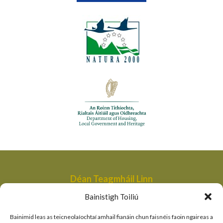
Déan Teagmháil Linn
Aonad Bainistithe na dTailte Móna,
Bainistigh Toiliú
An Roinn Tithíochta, Rialtais Áitiúil agus Oidhreachta,
Bóthair an Bhaile Nua,
Bainimid leas as teicneolaíochtaí amhail fianáin chun faisnéis faoin ngaireas a