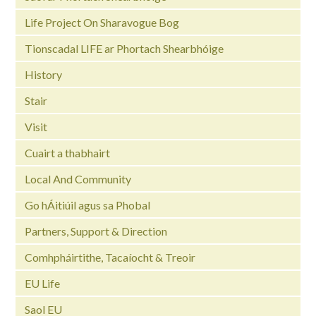
Life Project On Sharavogue Bog
Tionscadal LIFE ar Phortach Shearbhóige
History
Stair
Visit
Cuairt a thabhairt
Local And Community
Go hÁitiúil agus sa Phobal
Partners, Support & Direction
Comhpháirtithe, Tacaíocht & Treoir
EU Life
Saol EU