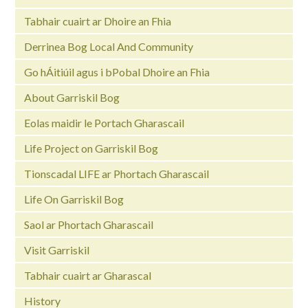
Tabhair cuairt ar Dhoire an Fhia
Derrinea Bog Local And Community
Go hÁitiúil agus i bPobal Dhoire an Fhia
About Garriskil Bog
Eolas maidir le Portach Gharascail
Life Project on Garriskil Bog
Tionscadal LIFE ar Phortach Gharascail
Life On Garriskil Bog
Saol ar Phortach Gharascail
Visit Garriskil
Tabhair cuairt ar Gharascal
History