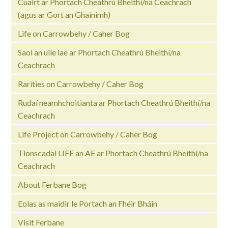
Cuairt ar Phortach Cheathrú Bheithí/na Ceachrach
(agus ar Gort an Ghainimh)
Life on Carrowbehy / Caher Bog
Saol an uile lae ar Phortach Cheathrú Bheithí/na
Ceachrach
Rarities on Carrowbehy / Caher Bog
Rudaí neamhchoitianta ar Phortach Cheathrú Bheithí/na
Ceachrach
Life Project on Carrowbehy / Caher Bog
Tionscadal LIFE an AE ar Phortach Cheathrú Bheithí/na
Ceachrach
About Ferbane Bog
Eolas as maidir le Portach an Fhéir Bháin
Visit Ferbane