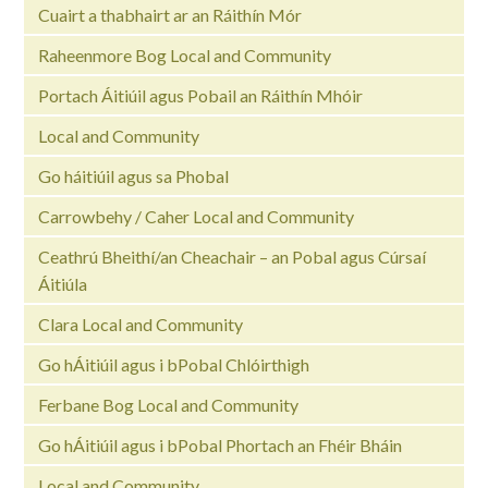
Cuairt a thabhairt ar an Ráithín Mór
Raheenmore Bog Local and Community
Portach Áitiúil agus Pobail an Ráithín Mhóir
Local and Community
Go háitiúil agus sa Phobal
Carrowbehy / Caher Local and Community
Ceathrú Bheithí/an Cheachair – an Pobal agus Cúrsaí
Áitiúla
Clara Local and Community
Go hÁitiúil agus i bPobal Chlóirthigh
Ferbane Bog Local and Community
Go hÁitiúil agus i bPobal Phortach an Fhéir Bháin
Local and Community