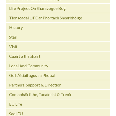
Life Project On Sharavogue Bog
Tionscadal LIFE ar Phortach Shearbhóige
History
Stair
Visit
Cuairt a thabhairt
Local And Community
Go hÁitiúil agus sa Phobal
Partners, Support & Direction
Comhpháirtithe, Tacaíocht & Treoir
EU Life
Saol EU