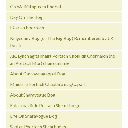
Go hÁitiúil agus sa Phobal
Day On The Bog
Lá ar an bportach
Killyconny Bog (or The Big Bog) Remembered by J.K.
Lynch
J.K. Lynch ag tabhairt Portach Choillidh Chonnaidh (nó
an Portach Mór) chun cuimhne
About Carrownagappul Bog
Maidir le Portach Cheathrú na gCapall
About Sharavogue Bog
Eolas maidir le Portach Shearbhóige
Life On Sharavogue Bog
Saol ar Phortach Shearbhóige