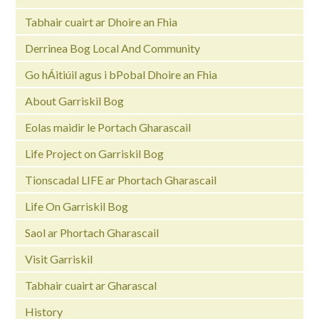
Tabhair cuairt ar Dhoire an Fhia
Derrinea Bog Local And Community
Go hÁitiúil agus i bPobal Dhoire an Fhia
About Garriskil Bog
Eolas maidir le Portach Gharascail
Life Project on Garriskil Bog
Tionscadal LIFE ar Phortach Gharascail
Life On Garriskil Bog
Saol ar Phortach Gharascail
Visit Garriskil
Tabhair cuairt ar Gharascal
History