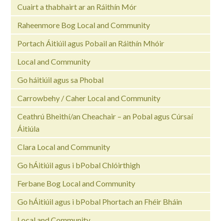
Cuairt a thabhairt ar an Ráithín Mór
Raheenmore Bog Local and Community
Portach Áitiúil agus Pobail an Ráithín Mhóir
Local and Community
Go háitiúil agus sa Phobal
Carrowbehy / Caher Local and Community
Ceathrú Bheithí/an Cheachair – an Pobal agus Cúrsaí
Áitiúla
Clara Local and Community
Go hÁitiúil agus i bPobal Chlóirthigh
Ferbane Bog Local and Community
Go hÁitiúil agus i bPobal Phortach an Fhéir Bháin
Local and Community