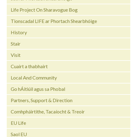
Life Project On Sharavogue Bog
Tionscadal LIFE ar Phortach Shearbhóige
History
Stair
Visit
Cuairt a thabhairt
Local And Community
Go hÁitiúil agus sa Phobal
Partners, Support & Direction
Comhpháirtithe, Tacaíocht & Treoir
EU Life
Saol EU