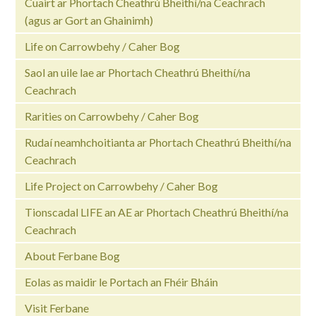
Cuairt ar Phortach Cheathrú Bheithí/na Ceachrach
(agus ar Gort an Ghainimh)
Life on Carrowbehy / Caher Bog
Saol an uile lae ar Phortach Cheathrú Bheithí/na
Ceachrach
Rarities on Carrowbehy / Caher Bog
Rudaí neamhchoitianta ar Phortach Cheathrú Bheithí/na
Ceachrach
Life Project on Carrowbehy / Caher Bog
Tionscadal LIFE an AE ar Phortach Cheathrú Bheithí/na
Ceachrach
About Ferbane Bog
Eolas as maidir le Portach an Fhéir Bháin
Visit Ferbane