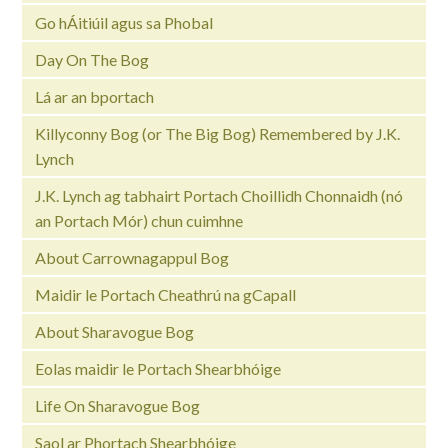
Go hÁitiúil agus sa Phobal
Day On The Bog
Lá ar an bportach
Killyconny Bog (or The Big Bog) Remembered by J.K.
Lynch
J.K. Lynch ag tabhairt Portach Choillidh Chonnaidh (nó
an Portach Mór) chun cuimhne
About Carrownagappul Bog
Maidir le Portach Cheathrú na gCapall
About Sharavogue Bog
Eolas maidir le Portach Shearbhóige
Life On Sharavogue Bog
Saol ar Phortach Shearbhóige