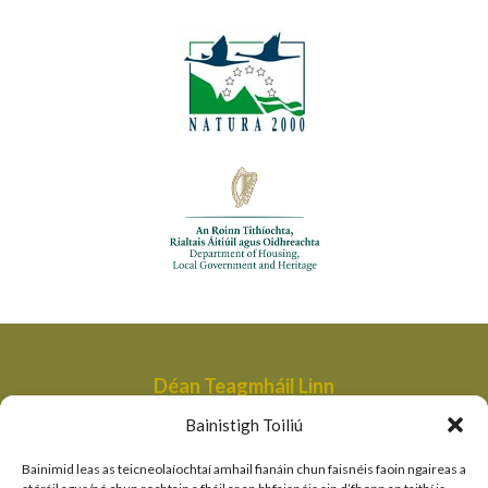
Déan Teagmháil Linn
Aonad Bainistithe na dTailte Móna,
Bainistigh Toiliú
An Roinn Tithíochta, Rialtais Áitiúil agus Oidhreachta,
Bóthair an Bhaile Nua,
Bainimid leas as teicneolaíochtaí amhail fianáin chun faisnéis faoin ngaireas a