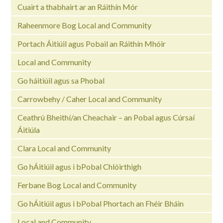
Cuairt a thabhairt ar an Ráithín Mór
Raheenmore Bog Local and Community
Portach Áitiúil agus Pobail an Ráithín Mhóir
Local and Community
Go háitiúil agus sa Phobal
Carrowbehy / Caher Local and Community
Ceathrú Bheithí/an Cheachair – an Pobal agus Cúrsaí
Áitiúla
Clara Local and Community
Go hÁitiúil agus i bPobal Chlóirthigh
Ferbane Bog Local and Community
Go hÁitiúil agus i bPobal Phortach an Fhéir Bháin
Local and Community