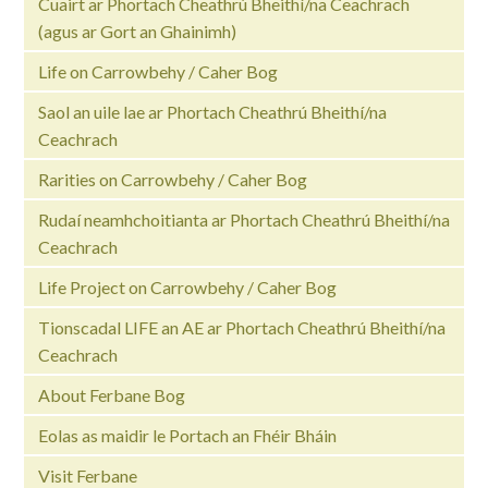
Cuairt ar Phortach Cheathrú Bheithí/na Ceachrach
(agus ar Gort an Ghainimh)
Life on Carrowbehy / Caher Bog
Saol an uile lae ar Phortach Cheathrú Bheithí/na
Ceachrach
Rarities on Carrowbehy / Caher Bog
Rudaí neamhchoitianta ar Phortach Cheathrú Bheithí/na
Ceachrach
Life Project on Carrowbehy / Caher Bog
Tionscadal LIFE an AE ar Phortach Cheathrú Bheithí/na
Ceachrach
About Ferbane Bog
Eolas as maidir le Portach an Fhéir Bháin
Visit Ferbane