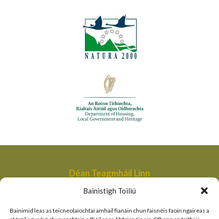
Déan Teagmháil Linn
Aonad Bainistithe na dTailte Móna,
Bainistigh Toiliú
An Roinn Tithíochta, Rialtais Áitiúil agus Oidhreachta,
Bóthair an Bhaile Nua,
Bainimid leas as teicneolaíochtaí amhail fianáin chun faisnéis faoin ngaireas a