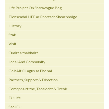
Life Project On Sharavogue Bog
Tionscadal LIFE ar Phortach Shearbhóige
History
Stair
Visit
Cuairt a thabhairt
Local And Community
Go hÁitiúil agus sa Phobal
Partners, Support & Direction
Comhpháirtithe, Tacaíocht & Treoir
EU Life
Saol EU