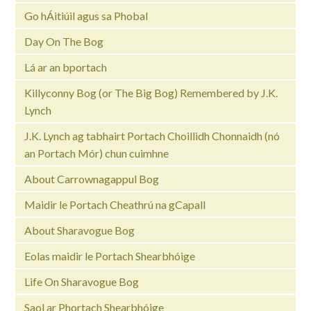
Go hÁitiúil agus sa Phobal
Day On The Bog
Lá ar an bportach
Killyconny Bog (or The Big Bog) Remembered by J.K.
Lynch
J.K. Lynch ag tabhairt Portach Choillidh Chonnaidh (nó
an Portach Mór) chun cuimhne
About Carrownagappul Bog
Maidir le Portach Cheathrú na gCapall
About Sharavogue Bog
Eolas maidir le Portach Shearbhóige
Life On Sharavogue Bog
Saol ar Phortach Shearbhóige