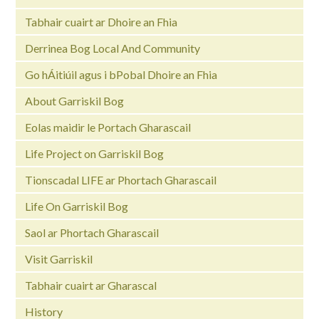
Tabhair cuairt ar Dhoire an Fhia
Derrinea Bog Local And Community
Go hÁitiúil agus i bPobal Dhoire an Fhia
About Garriskil Bog
Eolas maidir le Portach Gharascail
Life Project on Garriskil Bog
Tionscadal LIFE ar Phortach Gharascail
Life On Garriskil Bog
Saol ar Phortach Gharascail
Visit Garriskil
Tabhair cuairt ar Gharascal
History