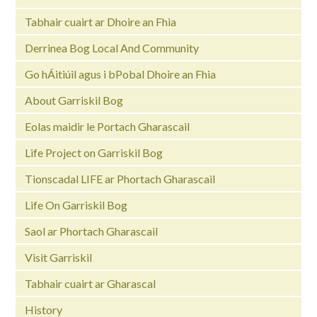
Tabhair cuairt ar Dhoire an Fhia
Derrinea Bog Local And Community
Go hÁitiúil agus i bPobal Dhoire an Fhia
About Garriskil Bog
Eolas maidir le Portach Gharascail
Life Project on Garriskil Bog
Tionscadal LIFE ar Phortach Gharascail
Life On Garriskil Bog
Saol ar Phortach Gharascail
Visit Garriskil
Tabhair cuairt ar Gharascal
History