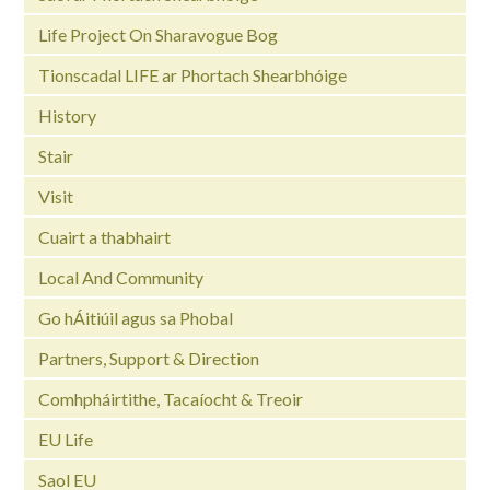
Life Project On Sharavogue Bog
Tionscadal LIFE ar Phortach Shearbhóige
History
Stair
Visit
Cuairt a thabhairt
Local And Community
Go hÁitiúil agus sa Phobal
Partners, Support & Direction
Comhpháirtithe, Tacaíocht & Treoir
EU Life
Saol EU