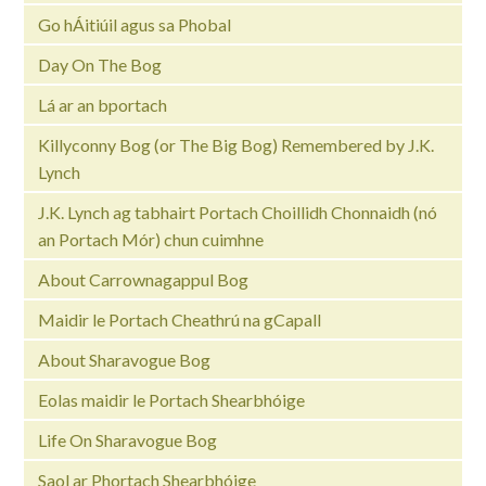
Go hÁitiúil agus sa Phobal
Day On The Bog
Lá ar an bportach
Killyconny Bog (or The Big Bog) Remembered by J.K.
Lynch
J.K. Lynch ag tabhairt Portach Choillidh Chonnaidh (nó
an Portach Mór) chun cuimhne
About Carrownagappul Bog
Maidir le Portach Cheathrú na gCapall
About Sharavogue Bog
Eolas maidir le Portach Shearbhóige
Life On Sharavogue Bog
Saol ar Phortach Shearbhóige