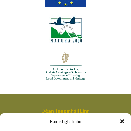
Déan Teagmháil Linn
Aonad Bainistithe na dTailte Móna,
Bainistigh Toiliú
An Roinn Tithíochta, Rialtais Áitiúil agus Oidhreachta,