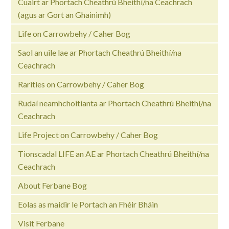
Cuairt ar Phortach Cheathrú Bheithí/na Ceachrach
(agus ar Gort an Ghainimh)
Life on Carrowbehy / Caher Bog
Saol an uile lae ar Phortach Cheathrú Bheithí/na
Ceachrach
Rarities on Carrowbehy / Caher Bog
Rudaí neamhchoitianta ar Phortach Cheathrú Bheithí/na
Ceachrach
Life Project on Carrowbehy / Caher Bog
Tionscadal LIFE an AE ar Phortach Cheathrú Bheithí/na
Ceachrach
About Ferbane Bog
Eolas as maidir le Portach an Fhéir Bháin
Visit Ferbane