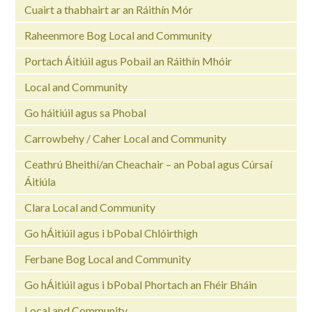
Cuairt a thabhairt ar an Ráithín Mór
Raheenmore Bog Local and Community
Portach Áitiúil agus Pobail an Ráithín Mhóir
Local and Community
Go háitiúil agus sa Phobal
Carrowbehy / Caher Local and Community
Ceathrú Bheithí/an Cheachair – an Pobal agus Cúrsaí
Áitiúla
Clara Local and Community
Go hÁitiúil agus i bPobal Chlóirthigh
Ferbane Bog Local and Community
Go hÁitiúil agus i bPobal Phortach an Fhéir Bháin
Local and Community