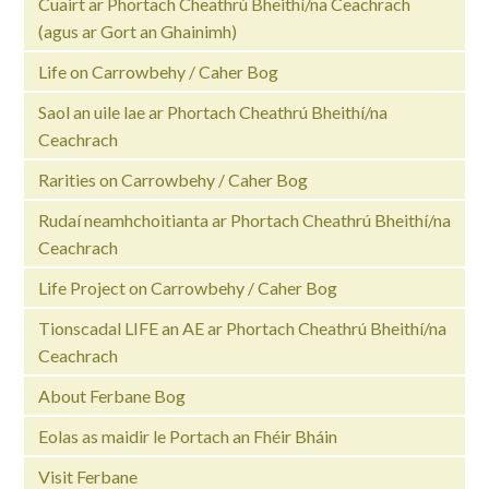
Cuairt ar Phortach Cheathrú Bheithí/na Ceachrach
(agus ar Gort an Ghainimh)
Life on Carrowbehy / Caher Bog
Saol an uile lae ar Phortach Cheathrú Bheithí/na
Ceachrach
Rarities on Carrowbehy / Caher Bog
Rudaí neamhchoitianta ar Phortach Cheathrú Bheithí/na
Ceachrach
Life Project on Carrowbehy / Caher Bog
Tionscadal LIFE an AE ar Phortach Cheathrú Bheithí/na
Ceachrach
About Ferbane Bog
Eolas as maidir le Portach an Fhéir Bháin
Visit Ferbane