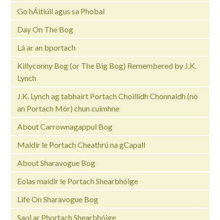
Go hÁitiúil agus sa Phobal
Day On The Bog
Lá ar an bportach
Killyconny Bog (or The Big Bog) Remembered by J.K.
Lynch
J.K. Lynch ag tabhairt Portach Choillidh Chonnaidh (nó
an Portach Mór) chun cuimhne
About Carrownagappul Bog
Maidir le Portach Cheathrú na gCapall
About Sharavogue Bog
Eolas maidir le Portach Shearbhóige
Life On Sharavogue Bog
Saol ar Phortach Shearbhóige