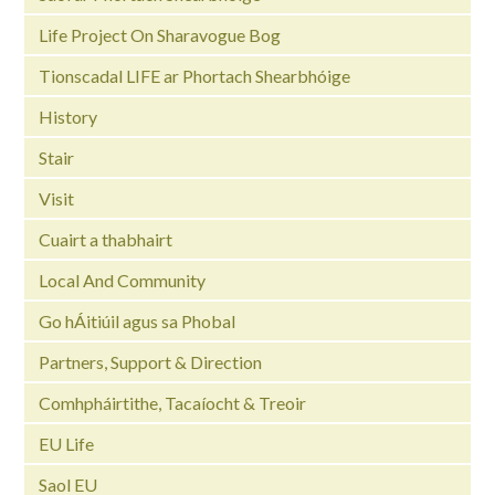
Life Project On Sharavogue Bog
Tionscadal LIFE ar Phortach Shearbhóige
History
Stair
Visit
Cuairt a thabhairt
Local And Community
Go hÁitiúil agus sa Phobal
Partners, Support & Direction
Comhpháirtithe, Tacaíocht & Treoir
EU Life
Saol EU