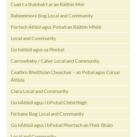
Cuairt a thabhairt ar an Ráithín Mór
Raheenmore Bog Local and Community
Portach Áitiúil agus Pobail an Ráithín Mhóir
Local and Community
Go háitiúil agus sa Phobal
Carrowbehy / Caher Local and Community
Ceathrú Bheithí/an Cheachair – an Pobal agus Cúrsaí
Áitiúla
Clara Local and Community
Go hÁitiúil agus i bPobal Chlóirthigh
Ferbane Bog Local and Community
Go hÁitiúil agus i bPobal Phortach an Fhéir Bháin
Local and Community