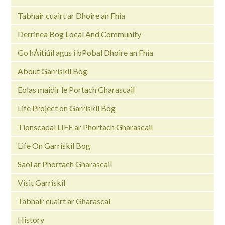
Tabhair cuairt ar Dhoire an Fhia
Derrinea Bog Local And Community
Go hÁitiúil agus i bPobal Dhoire an Fhia
About Garriskil Bog
Eolas maidir le Portach Gharascail
Life Project on Garriskil Bog
Tionscadal LIFE ar Phortach Gharascail
Life On Garriskil Bog
Saol ar Phortach Gharascail
Visit Garriskil
Tabhair cuairt ar Gharascal
History