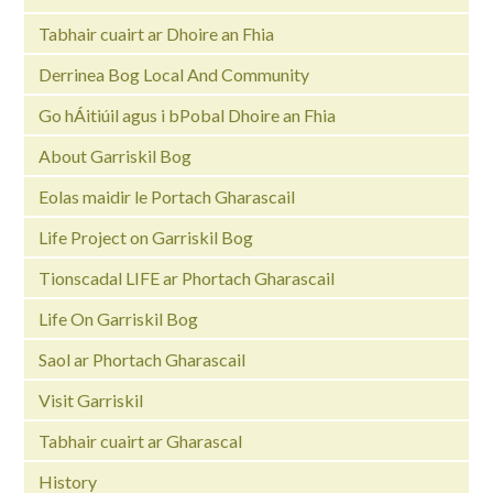
Tabhair cuairt ar Dhoire an Fhia
Derrinea Bog Local And Community
Go hÁitiúil agus i bPobal Dhoire an Fhia
About Garriskil Bog
Eolas maidir le Portach Gharascail
Life Project on Garriskil Bog
Tionscadal LIFE ar Phortach Gharascail
Life On Garriskil Bog
Saol ar Phortach Gharascail
Visit Garriskil
Tabhair cuairt ar Gharascal
History