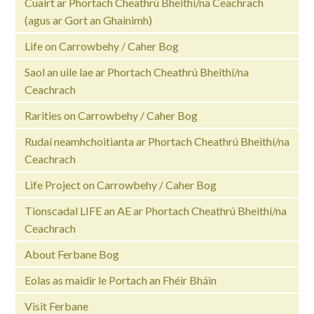
Cuairt ar Phortach Cheathrú Bheithí/na Ceachrach
(agus ar Gort an Ghainimh)
Life on Carrowbehy / Caher Bog
Saol an uile lae ar Phortach Cheathrú Bheithí/na
Ceachrach
Rarities on Carrowbehy / Caher Bog
Rudaí neamhchoitianta ar Phortach Cheathrú Bheithí/na
Ceachrach
Life Project on Carrowbehy / Caher Bog
Tionscadal LIFE an AE ar Phortach Cheathrú Bheithí/na
Ceachrach
About Ferbane Bog
Eolas as maidir le Portach an Fhéir Bháin
Visit Ferbane