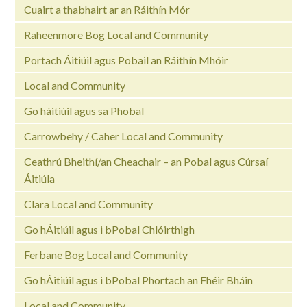
Cuairt a thabhairt ar an Ráithín Mór
Raheenmore Bog Local and Community
Portach Áitiúil agus Pobail an Ráithín Mhóir
Local and Community
Go háitiúil agus sa Phobal
Carrowbehy / Caher Local and Community
Ceathrú Bheithí/an Cheachair – an Pobal agus Cúrsaí
Áitiúla
Clara Local and Community
Go hÁitiúil agus i bPobal Chlóirthigh
Ferbane Bog Local and Community
Go hÁitiúil agus i bPobal Phortach an Fhéir Bháin
Local and Community