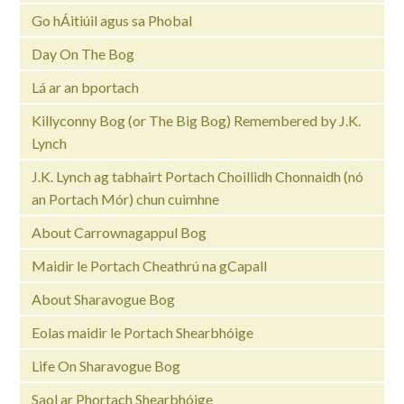
Go hÁitiúil agus sa Phobal
Day On The Bog
Lá ar an bportach
Killyconny Bog (or The Big Bog) Remembered by J.K.
Lynch
J.K. Lynch ag tabhairt Portach Choillidh Chonnaidh (nó
an Portach Mór) chun cuimhne
About Carrownagappul Bog
Maidir le Portach Cheathrú na gCapall
About Sharavogue Bog
Eolas maidir le Portach Shearbhóige
Life On Sharavogue Bog
Saol ar Phortach Shearbhóige