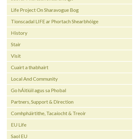
Life Project On Sharavogue Bog
Tionscadal LIFE ar Phortach Shearbhóige
History
Stair
Visit
Cuairt a thabhairt
Local And Community
Go hÁitiúil agus sa Phobal
Partners, Support & Direction
Comhpháirtithe, Tacaíocht & Treoir
EU Life
Saol EU