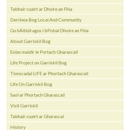
Tabhair cuairt ar Dhoire an Fhia
Derrinea Bog Local And Community
Go hÁitiúil agus i bPobal Dhoire an Fhia
About Garriskil Bog
Eolas maidir le Portach Gharascail
Life Project on Garriskil Bog
Tionscadal LIFE ar Phortach Gharascail
Life On Garriskil Bog
Saol ar Phortach Gharascail
Visit Garriskil
Tabhair cuairt ar Gharascal
History