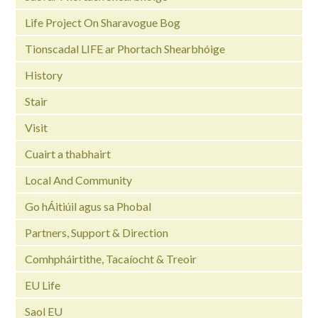
Life Project On Sharavogue Bog
Tionscadal LIFE ar Phortach Shearbhóige
History
Stair
Visit
Cuairt a thabhairt
Local And Community
Go hÁitiúil agus sa Phobal
Partners, Support & Direction
Comhpháirtithe, Tacaíocht & Treoir
EU Life
Saol EU