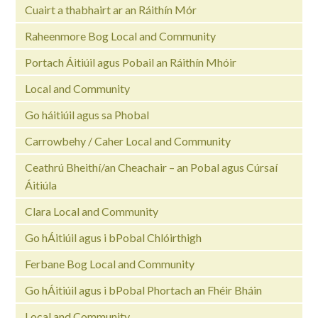
Cuairt a thabhairt ar an Ráithín Mór
Raheenmore Bog Local and Community
Portach Áitiúil agus Pobail an Ráithín Mhóir
Local and Community
Go háitiúil agus sa Phobal
Carrowbehy / Caher Local and Community
Ceathrú Bheithí/an Cheachair – an Pobal agus Cúrsaí
Áitiúla
Clara Local and Community
Go hÁitiúil agus i bPobal Chlóirthigh
Ferbane Bog Local and Community
Go hÁitiúil agus i bPobal Phortach an Fhéir Bháin
Local and Community