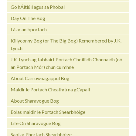
Go hÁitiúil agus sa Phobal
Day On The Bog
Lá ar an bportach
Killyconny Bog (or The Big Bog) Remembered by J.K.
Lynch
J.K. Lynch ag tabhairt Portach Choillidh Chonnaidh (nó
an Portach Mór) chun cuimhne
About Carrownagappul Bog
Maidir le Portach Cheathrú na gCapall
About Sharavogue Bog
Eolas maidir le Portach Shearbhóige
Life On Sharavogue Bog
Saol ar Phortach Shearbhóige