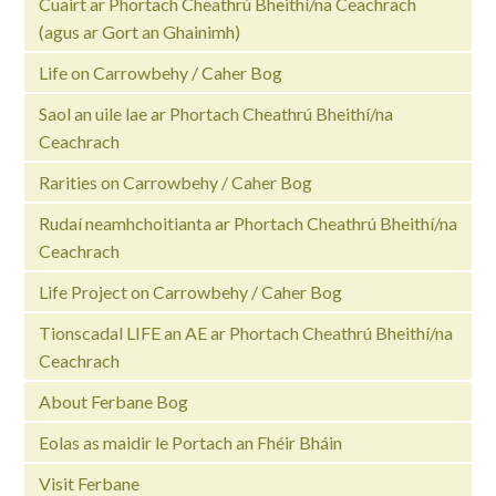
Cuairt ar Phortach Cheathrú Bheithí/na Ceachrach
(agus ar Gort an Ghainimh)
Life on Carrowbehy / Caher Bog
Saol an uile lae ar Phortach Cheathrú Bheithí/na
Ceachrach
Rarities on Carrowbehy / Caher Bog
Rudaí neamhchoitianta ar Phortach Cheathrú Bheithí/na
Ceachrach
Life Project on Carrowbehy / Caher Bog
Tionscadal LIFE an AE ar Phortach Cheathrú Bheithí/na
Ceachrach
About Ferbane Bog
Eolas as maidir le Portach an Fhéir Bháin
Visit Ferbane