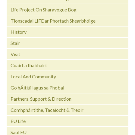
Life Project On Sharavogue Bog
Tionscadal LIFE ar Phortach Shearbhóige
History
Stair
Visit
Cuairt a thabhairt
Local And Community
Go hÁitiúil agus sa Phobal
Partners, Support & Direction
Comhpháirtithe, Tacaíocht & Treoir
EU Life
Saol EU