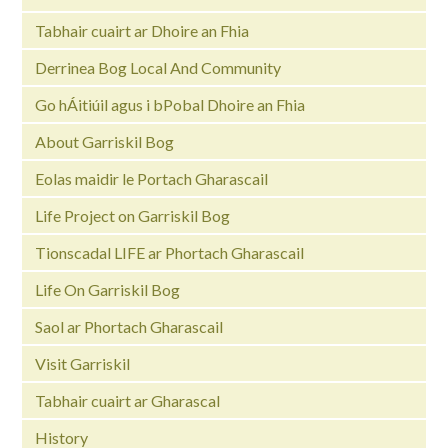
Tabhair cuairt ar Dhoire an Fhia
Derrinea Bog Local And Community
Go hÁitiúil agus i bPobal Dhoire an Fhia
About Garriskil Bog
Eolas maidir le Portach Gharascail
Life Project on Garriskil Bog
Tionscadal LIFE ar Phortach Gharascail
Life On Garriskil Bog
Saol ar Phortach Gharascail
Visit Garriskil
Tabhair cuairt ar Gharascal
History