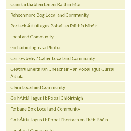
Cuairt a thabhairt ar an Ráithín Mór
Raheenmore Bog Local and Community
Portach Áitiúil agus Pobail an Ráithín Mhóir
Local and Community
Go háitiúil agus sa Phobal
Carrowbehy / Caher Local and Community
Ceathrú Bheithí/an Cheachair – an Pobal agus Cúrsaí
Áitiúla
Clara Local and Community
Go hÁitiúil agus i bPobal Chlóirthigh
Ferbane Bog Local and Community
Go hÁitiúil agus i bPobal Phortach an Fhéir Bháin
Local and Community