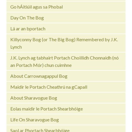
Go hÁitiúil agus sa Phobal
Day On The Bog
Lá ar an bportach
Killyconny Bog (or The Big Bog) Remembered by J.K.
Lynch
J.K. Lynch ag tabhairt Portach Choillidh Chonnaidh (nó
an Portach Mór) chun cuimhne
About Carrownagappul Bog
Maidir le Portach Cheathrú na gCapall
About Sharavogue Bog
Eolas maidir le Portach Shearbhóige
Life On Sharavogue Bog
Saol ar Phortach Shearbhóige