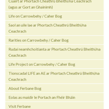
Cuairt ar Phortach Cheathrú Bheithí/na Ceachrach
(agus ar Gort an Ghainimh)
Life on Carrowbehy / Caher Bog
Saol an uile lae ar Phortach Cheathrú Bheithí/na
Ceachrach
Rarities on Carrowbehy / Caher Bog
Rudaí neamhchoitianta ar Phortach Cheathrú Bheithí/na
Ceachrach
Life Project on Carrowbehy / Caher Bog
Tionscadal LIFE an AE ar Phortach Cheathrú Bheithí/na
Ceachrach
About Ferbane Bog
Eolas as maidir le Portach an Fhéir Bháin
Visit Ferbane