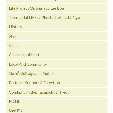
Life Project On Sharavogue Bog
Tionscadal LIFE ar Phortach Shearbhóige
History
Stair
Visit
Cuairt a thabhairt
Local And Community
Go hÁitiúil agus sa Phobal
Partners, Support & Direction
Comhpháirtithe, Tacaíocht & Treoir
EU Life
Saol EU