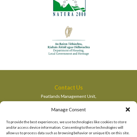
Contact Us
Peatlands Management Unit,
Department of Housing, Local Government and Heritage,
Manage Consent
Newtown Road,
Wexford,
To provide the best experiences, we use technologies like cookies to store
peatlandsmanagement@housing.gov.ie
and/or access device information. Consenting to these technologies will
allow us to process data such as browsing behavior or unique IDs on this site.