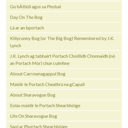
Go hÁitiúil agus sa Phobal
Day On The Bog
Lá ar an bportach
Killyconny Bog (or The Big Bog) Remembered by J.K.
Lynch
J.K. Lynch ag tabhairt Portach Choillidh Chonnaidh (nó
an Portach Mór) chun cuimhne
About Carrownagappul Bog
Maidir le Portach Cheathrú na gCapall
About Sharavogue Bog
Eolas maidir le Portach Shearbhóige
Life On Sharavogue Bog
Saol ar Phortach Shearbhóige