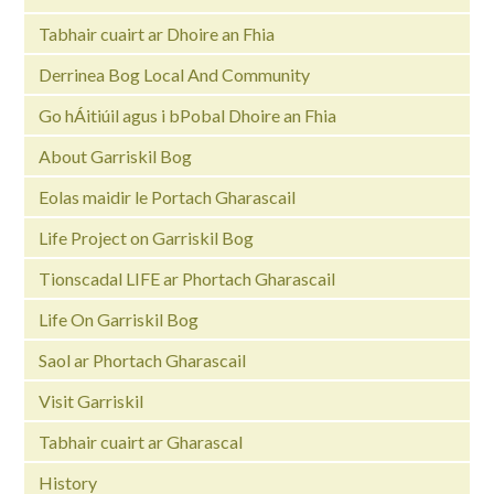
Tabhair cuairt ar Dhoire an Fhia
Derrinea Bog Local And Community
Go hÁitiúil agus i bPobal Dhoire an Fhia
About Garriskil Bog
Eolas maidir le Portach Gharascail
Life Project on Garriskil Bog
Tionscadal LIFE ar Phortach Gharascail
Life On Garriskil Bog
Saol ar Phortach Gharascail
Visit Garriskil
Tabhair cuairt ar Gharascal
History