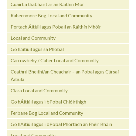
Cuairt a thabhairt ar an Ráithín Mór
Raheenmore Bog Local and Community
Portach Áitiúil agus Pobail an Ráithín Mhóir
Local and Community
Go háitiúil agus sa Phobal
Carrowbehy / Caher Local and Community
Ceathrú Bheithí/an Cheachair – an Pobal agus Cúrsaí
Áitiúla
Clara Local and Community
Go hÁitiúil agus i bPobal Chlóirthigh
Ferbane Bog Local and Community
Go hÁitiúil agus i bPobal Phortach an Fhéir Bháin
Local and Community