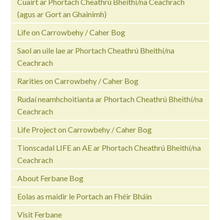
Cuairt ar Phortach Cheathrú Bheithí/na Ceachrach
(agus ar Gort an Ghainimh)
Life on Carrowbehy / Caher Bog
Saol an uile lae ar Phortach Cheathrú Bheithí/na
Ceachrach
Rarities on Carrowbehy / Caher Bog
Rudaí neamhchoitianta ar Phortach Cheathrú Bheithí/na
Ceachrach
Life Project on Carrowbehy / Caher Bog
Tionscadal LIFE an AE ar Phortach Cheathrú Bheithí/na
Ceachrach
About Ferbane Bog
Eolas as maidir le Portach an Fhéir Bháin
Visit Ferbane