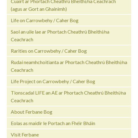
Cuairt ar Phortach Cheathrú Bheithí/na Ceachrach
(agus ar Gort an Ghainimh)
Life on Carrowbehy / Caher Bog
Saol an uile lae ar Phortach Cheathrú Bheithí/na
Ceachrach
Rarities on Carrowbehy / Caher Bog
Rudaí neamhchoitianta ar Phortach Cheathrú Bheithí/na
Ceachrach
Life Project on Carrowbehy / Caher Bog
Tionscadal LIFE an AE ar Phortach Cheathrú Bheithí/na
Ceachrach
About Ferbane Bog
Eolas as maidir le Portach an Fhéir Bháin
Visit Ferbane