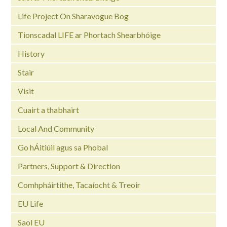
Life Project On Sharavogue Bog
Tionscadal LIFE ar Phortach Shearbhóige
History
Stair
Visit
Cuairt a thabhairt
Local And Community
Go hÁitiúil agus sa Phobal
Partners, Support & Direction
Comhpháirtithe, Tacaíocht & Treoir
EU Life
Saol EU