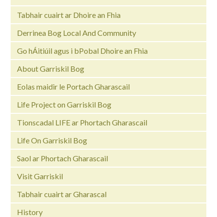
Tabhair cuairt ar Dhoire an Fhia
Derrinea Bog Local And Community
Go hÁitiúil agus i bPobal Dhoire an Fhia
About Garriskil Bog
Eolas maidir le Portach Gharascail
Life Project on Garriskil Bog
Tionscadal LIFE ar Phortach Gharascail
Life On Garriskil Bog
Saol ar Phortach Gharascail
Visit Garriskil
Tabhair cuairt ar Gharascal
History