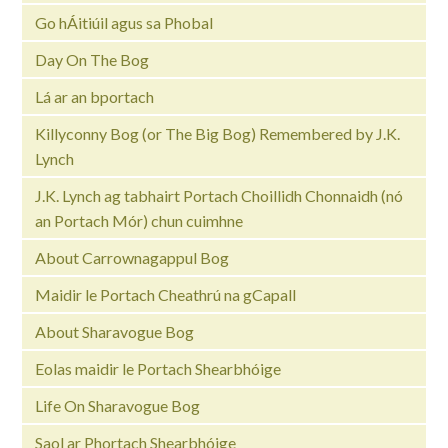
Go hÁitiúil agus sa Phobal
Day On The Bog
Lá ar an bportach
Killyconny Bog (or The Big Bog) Remembered by J.K.
Lynch
J.K. Lynch ag tabhairt Portach Choillidh Chonnaidh (nó
an Portach Mór) chun cuimhne
About Carrownagappul Bog
Maidir le Portach Cheathrú na gCapall
About Sharavogue Bog
Eolas maidir le Portach Shearbhóige
Life On Sharavogue Bog
Saol ar Phortach Shearbhóige