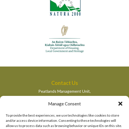
Contact Us
Peatlands Management Unit,
Department of Housing, Local Government and Heritage,
Manage Consent
Newtown Road,
Wexford,
To provide the best experiences, we use technologies like cookies to store
peatlandsmanagement@housing.gov.ie
and/or access device information. Consenting to these technologies will
allow us to process data such as browsing behavior or unique IDs on this site.