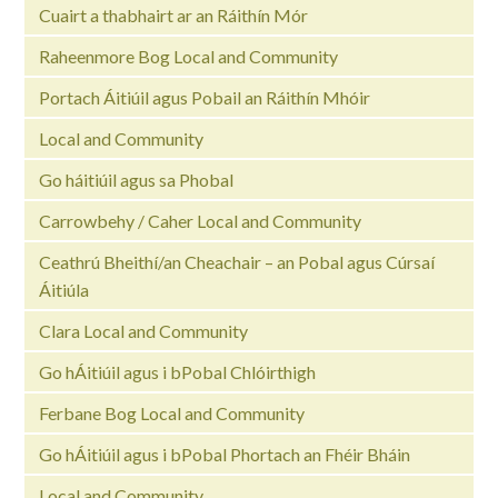
Cuairt a thabhairt ar an Ráithín Mór
Raheenmore Bog Local and Community
Portach Áitiúil agus Pobail an Ráithín Mhóir
Local and Community
Go háitiúil agus sa Phobal
Carrowbehy / Caher Local and Community
Ceathrú Bheithí/an Cheachair – an Pobal agus Cúrsaí
Áitiúla
Clara Local and Community
Go hÁitiúil agus i bPobal Chlóirthigh
Ferbane Bog Local and Community
Go hÁitiúil agus i bPobal Phortach an Fhéir Bháin
Local and Community