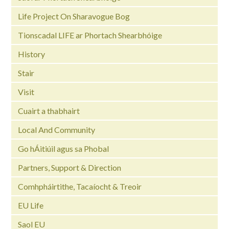
Life Project On Sharavogue Bog
Tionscadal LIFE ar Phortach Shearbhóige
History
Stair
Visit
Cuairt a thabhairt
Local And Community
Go hÁitiúil agus sa Phobal
Partners, Support & Direction
Comhpháirtithe, Tacaíocht & Treoir
EU Life
Saol EU