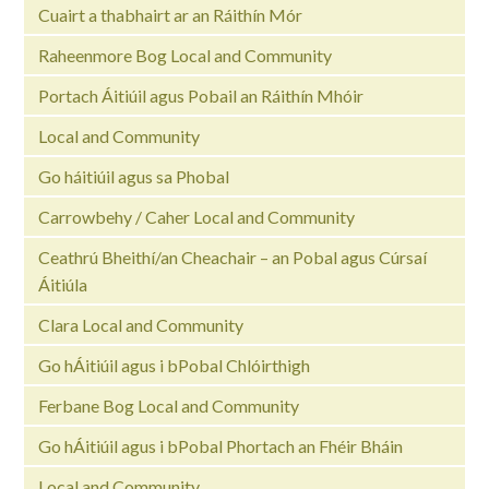
Cuairt a thabhairt ar an Ráithín Mór
Raheenmore Bog Local and Community
Portach Áitiúil agus Pobail an Ráithín Mhóir
Local and Community
Go háitiúil agus sa Phobal
Carrowbehy / Caher Local and Community
Ceathrú Bheithí/an Cheachair – an Pobal agus Cúrsaí
Áitiúla
Clara Local and Community
Go hÁitiúil agus i bPobal Chlóirthigh
Ferbane Bog Local and Community
Go hÁitiúil agus i bPobal Phortach an Fhéir Bháin
Local and Community