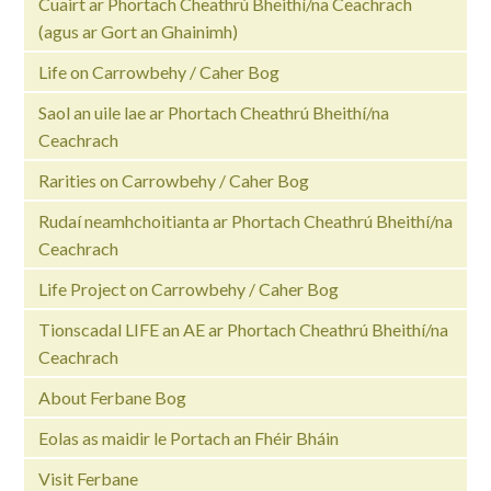
Cuairt ar Phortach Cheathrú Bheithí/na Ceachrach
(agus ar Gort an Ghainimh)
Life on Carrowbehy / Caher Bog
Saol an uile lae ar Phortach Cheathrú Bheithí/na
Ceachrach
Rarities on Carrowbehy / Caher Bog
Rudaí neamhchoitianta ar Phortach Cheathrú Bheithí/na
Ceachrach
Life Project on Carrowbehy / Caher Bog
Tionscadal LIFE an AE ar Phortach Cheathrú Bheithí/na
Ceachrach
About Ferbane Bog
Eolas as maidir le Portach an Fhéir Bháin
Visit Ferbane