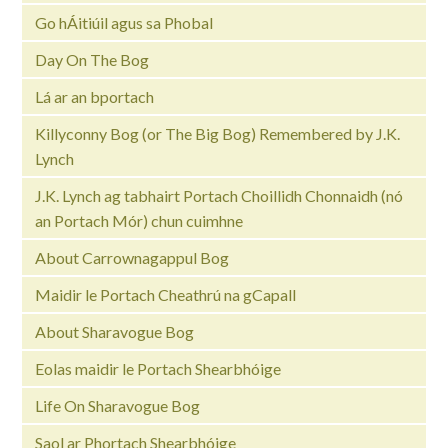
Go hÁitiúil agus sa Phobal
Day On The Bog
Lá ar an bportach
Killyconny Bog (or The Big Bog) Remembered by J.K.
Lynch
J.K. Lynch ag tabhairt Portach Choillidh Chonnaidh (nó
an Portach Mór) chun cuimhne
About Carrownagappul Bog
Maidir le Portach Cheathrú na gCapall
About Sharavogue Bog
Eolas maidir le Portach Shearbhóige
Life On Sharavogue Bog
Saol ar Phortach Shearbhóige