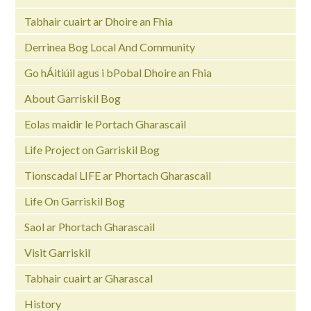
Tabhair cuairt ar Dhoire an Fhia
Derrinea Bog Local And Community
Go hÁitiúil agus i bPobal Dhoire an Fhia
About Garriskil Bog
Eolas maidir le Portach Gharascail
Life Project on Garriskil Bog
Tionscadal LIFE ar Phortach Gharascail
Life On Garriskil Bog
Saol ar Phortach Gharascail
Visit Garriskil
Tabhair cuairt ar Gharascal
History