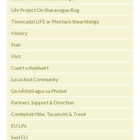
Life Project On Sharavogue Bog
Tionscadal LIFE ar Phortach Shearbhóige
History
Stair
Visit
Cuairt a thabhairt
Local And Community
Go hÁitiúil agus sa Phobal
Partners, Support & Direction
Comhpháirtithe, Tacaíocht & Treoir
EU Life
Saol EU