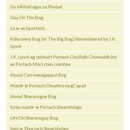
Go hÁitiúil agus sa Phobal
Day On The Bog
Lá ar an bportach
Killyconny Bog (or The Big Bog) Remembered by J.K.
Lynch
J.K. Lynch ag tabhairt Portach Choillidh Chonnaidh (nó
an Portach Mór) chun cuimhne
About Carrownagappul Bog
Maidir le Portach Cheathrú na gCapall
About Sharavogue Bog
Eolas maidir le Portach Shearbhóige
Life On Sharavogue Bog
Saol ar Phortach Shearbhóige