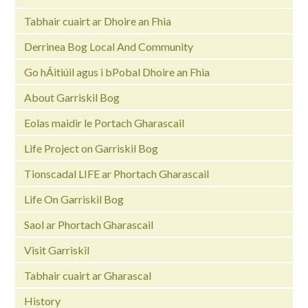
Tabhair cuairt ar Dhoire an Fhia
Derrinea Bog Local And Community
Go hÁitiúil agus i bPobal Dhoire an Fhia
About Garriskil Bog
Eolas maidir le Portach Gharascail
Life Project on Garriskil Bog
Tionscadal LIFE ar Phortach Gharascail
Life On Garriskil Bog
Saol ar Phortach Gharascail
Visit Garriskil
Tabhair cuairt ar Gharascal
History