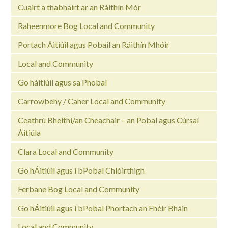
Cuairt a thabhairt ar an Ráithín Mór
Raheenmore Bog Local and Community
Portach Áitiúil agus Pobail an Ráithín Mhóir
Local and Community
Go háitiúil agus sa Phobal
Carrowbehy / Caher Local and Community
Ceathrú Bheithí/an Cheachair – an Pobal agus Cúrsaí
Áitiúla
Clara Local and Community
Go hÁitiúil agus i bPobal Chlóirthigh
Ferbane Bog Local and Community
Go hÁitiúil agus i bPobal Phortach an Fhéir Bháin
Local and Community