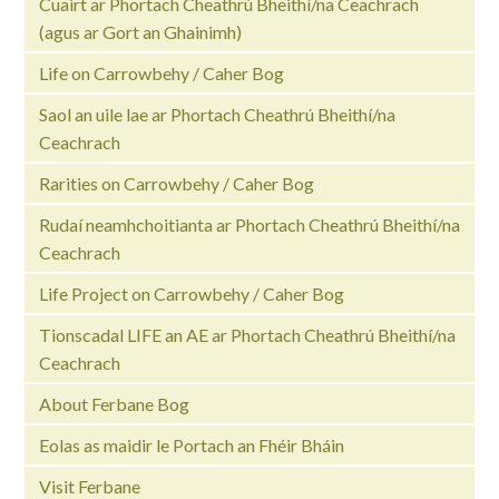
Cuairt ar Phortach Cheathrú Bheithí/na Ceachrach
(agus ar Gort an Ghainimh)
Life on Carrowbehy / Caher Bog
Saol an uile lae ar Phortach Cheathrú Bheithí/na
Ceachrach
Rarities on Carrowbehy / Caher Bog
Rudaí neamhchoitianta ar Phortach Cheathrú Bheithí/na
Ceachrach
Life Project on Carrowbehy / Caher Bog
Tionscadal LIFE an AE ar Phortach Cheathrú Bheithí/na
Ceachrach
About Ferbane Bog
Eolas as maidir le Portach an Fhéir Bháin
Visit Ferbane