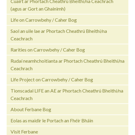
Cuairt ar Phortach Cheathrú Bheithí/na Ceachrach
(agus ar Gort an Ghainimh)
Life on Carrowbehy / Caher Bog
Saol an uile lae ar Phortach Cheathrú Bheithí/na
Ceachrach
Rarities on Carrowbehy / Caher Bog
Rudaí neamhchoitianta ar Phortach Cheathrú Bheithí/na
Ceachrach
Life Project on Carrowbehy / Caher Bog
Tionscadal LIFE an AE ar Phortach Cheathrú Bheithí/na
Ceachrach
About Ferbane Bog
Eolas as maidir le Portach an Fhéir Bháin
Visit Ferbane