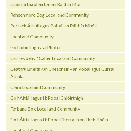
Cuairt a thabhairt ar an Ráithín Mór
Raheenmore Bog Local and Community
Portach Áitiúil agus Pobail an Ráithín Mhóir
Local and Community
Go háitiúil agus sa Phobal
Carrowbehy / Caher Local and Community
Ceathrú Bheithí/an Cheachair – an Pobal agus Cúrsaí
Áitiúla
Clara Local and Community
Go hÁitiúil agus i bPobal Chlóirthigh
Ferbane Bog Local and Community
Go hÁitiúil agus i bPobal Phortach an Fhéir Bháin
Local and Community