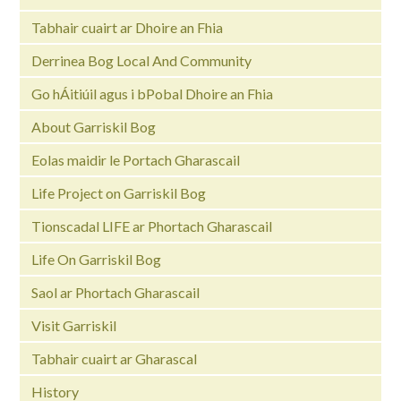
Tabhair cuairt ar Dhoire an Fhia
Derrinea Bog Local And Community
Go hÁitiúil agus i bPobal Dhoire an Fhia
About Garriskil Bog
Eolas maidir le Portach Gharascail
Life Project on Garriskil Bog
Tionscadal LIFE ar Phortach Gharascail
Life On Garriskil Bog
Saol ar Phortach Gharascail
Visit Garriskil
Tabhair cuairt ar Gharascal
History