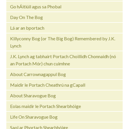
Go hÁitiúil agus sa Phobal
Day On The Bog
Lá ar an bportach
Killyconny Bog (or The Big Bog) Remembered by J.K.
Lynch
J.K. Lynch ag tabhairt Portach Choillidh Chonnaidh (nó
an Portach Mór) chun cuimhne
About Carrownagappul Bog
Maidir le Portach Cheathrú na gCapall
About Sharavogue Bog
Eolas maidir le Portach Shearbhóige
Life On Sharavogue Bog
Saol ar Phortach Shearbhóige