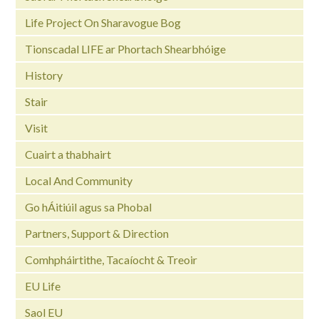
Life Project On Sharavogue Bog
Tionscadal LIFE ar Phortach Shearbhóige
History
Stair
Visit
Cuairt a thabhairt
Local And Community
Go hÁitiúil agus sa Phobal
Partners, Support & Direction
Comhpháirtithe, Tacaíocht & Treoir
EU Life
Saol EU