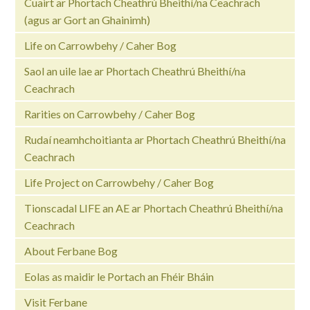
Cuairt ar Phortach Cheathrú Bheithí/na Ceachrach
(agus ar Gort an Ghainimh)
Life on Carrowbehy / Caher Bog
Saol an uile lae ar Phortach Cheathrú Bheithí/na
Ceachrach
Rarities on Carrowbehy / Caher Bog
Rudaí neamhchoitianta ar Phortach Cheathrú Bheithí/na
Ceachrach
Life Project on Carrowbehy / Caher Bog
Tionscadal LIFE an AE ar Phortach Cheathrú Bheithí/na
Ceachrach
About Ferbane Bog
Eolas as maidir le Portach an Fhéir Bháin
Visit Ferbane