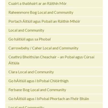
Cuairt a thabhairt ar an Ráithín Mór
Raheenmore Bog Local and Community
Portach Áitiúil agus Pobail an Ráithín Mhóir
Local and Community
Go háitiúil agus sa Phobal
Carrowbehy / Caher Local and Community
Ceathrú Bheithí/an Cheachair – an Pobal agus Cúrsaí
Áitiúla
Clara Local and Community
Go hÁitiúil agus i bPobal Chlóirthigh
Ferbane Bog Local and Community
Go hÁitiúil agus i bPobal Phortach an Fhéir Bháin
Local and Community