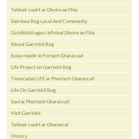
Tabhair cuairt ar Dhoire an Fhia
Derrinea Bog Local And Community
Go hÁitiúil agus i bPobal Dhoire an Fhia
About Garriskil Bog
Eolas maidir le Portach Gharascail
Life Project on Garriskil Bog
Tionscadal LIFE ar Phortach Gharascail
Life On Garriskil Bog
Saol ar Phortach Gharascail
Visit Garriskil
Tabhair cuairt ar Gharascal
History