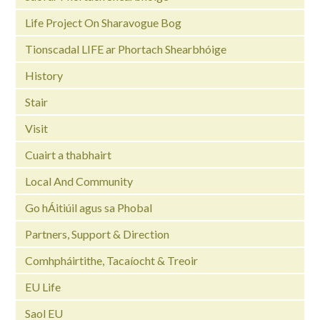
Life Project On Sharavogue Bog
Tionscadal LIFE ar Phortach Shearbhóige
History
Stair
Visit
Cuairt a thabhairt
Local And Community
Go hÁitiúil agus sa Phobal
Partners, Support & Direction
Comhpháirtithe, Tacaíocht & Treoir
EU Life
Saol EU