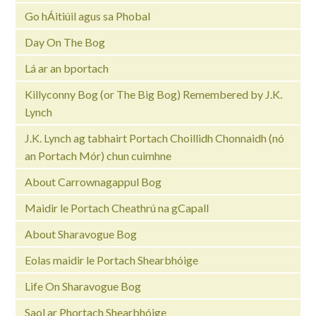
Go hÁitiúil agus sa Phobal
Day On The Bog
Lá ar an bportach
Killyconny Bog (or The Big Bog) Remembered by J.K.
Lynch
J.K. Lynch ag tabhairt Portach Choillidh Chonnaidh (nó
an Portach Mór) chun cuimhne
About Carrownagappul Bog
Maidir le Portach Cheathrú na gCapall
About Sharavogue Bog
Eolas maidir le Portach Shearbhóige
Life On Sharavogue Bog
Saol ar Phortach Shearbhóige