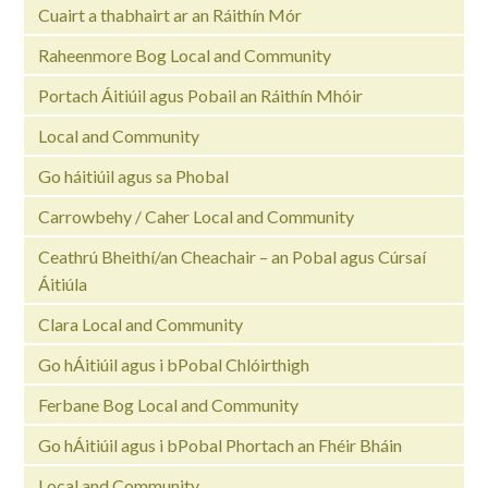
Cuairt a thabhairt ar an Ráithín Mór
Raheenmore Bog Local and Community
Portach Áitiúil agus Pobail an Ráithín Mhóir
Local and Community
Go háitiúil agus sa Phobal
Carrowbehy / Caher Local and Community
Ceathrú Bheithí/an Cheachair – an Pobal agus Cúrsaí
Áitiúla
Clara Local and Community
Go hÁitiúil agus i bPobal Chlóirthigh
Ferbane Bog Local and Community
Go hÁitiúil agus i bPobal Phortach an Fhéir Bháin
Local and Community