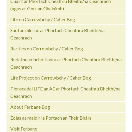
Cuairt ar Phortach Cheathrú Bheithí/na Ceachrach
(agus ar Gort an Ghainimh)
Life on Carrowbehy / Caher Bog
Saol an uile lae ar Phortach Cheathrú Bheithí/na
Ceachrach
Rarities on Carrowbehy / Caher Bog
Rudaí neamhchoitianta ar Phortach Cheathrú Bheithí/na
Ceachrach
Life Project on Carrowbehy / Caher Bog
Tionscadal LIFE an AE ar Phortach Cheathrú Bheithí/na
Ceachrach
About Ferbane Bog
Eolas as maidir le Portach an Fhéir Bháin
Visit Ferbane