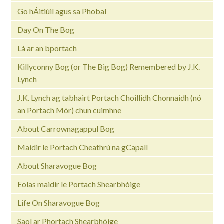
Go hÁitiúil agus sa Phobal
Day On The Bog
Lá ar an bportach
Killyconny Bog (or The Big Bog) Remembered by J.K.
Lynch
J.K. Lynch ag tabhairt Portach Choillidh Chonnaidh (nó
an Portach Mór) chun cuimhne
About Carrownagappul Bog
Maidir le Portach Cheathrú na gCapall
About Sharavogue Bog
Eolas maidir le Portach Shearbhóige
Life On Sharavogue Bog
Saol ar Phortach Shearbhóige