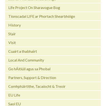
Life Project On Sharavogue Bog
Tionscadal LIFE ar Phortach Shearbhóige
History
Stair
Visit
Cuairt a thabhairt
Local And Community
Go hÁitiúil agus sa Phobal
Partners, Support & Direction
Comhpháirtithe, Tacaíocht & Treoir
EU Life
Saol EU