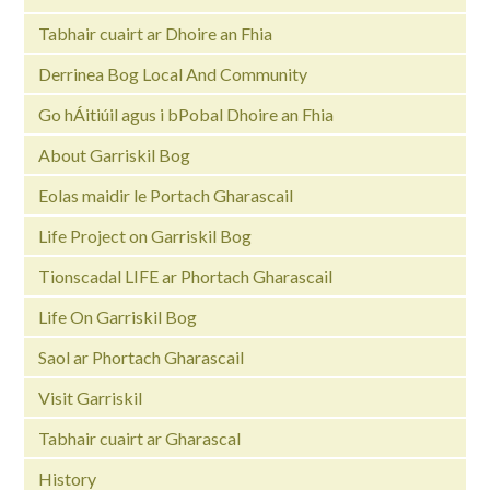
Tabhair cuairt ar Dhoire an Fhia
Derrinea Bog Local And Community
Go hÁitiúil agus i bPobal Dhoire an Fhia
About Garriskil Bog
Eolas maidir le Portach Gharascail
Life Project on Garriskil Bog
Tionscadal LIFE ar Phortach Gharascail
Life On Garriskil Bog
Saol ar Phortach Gharascail
Visit Garriskil
Tabhair cuairt ar Gharascal
History