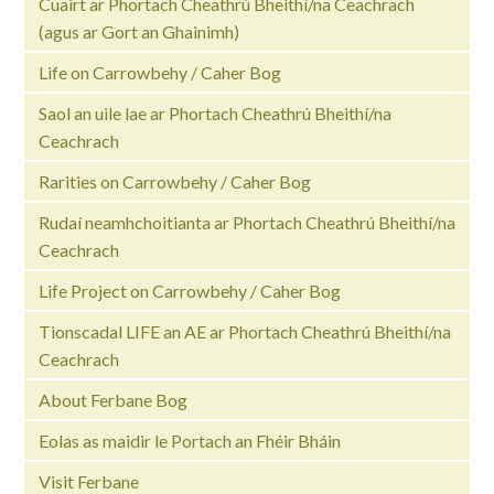
Cuairt ar Phortach Cheathrú Bheithí/na Ceachrach
(agus ar Gort an Ghainimh)
Life on Carrowbehy / Caher Bog
Saol an uile lae ar Phortach Cheathrú Bheithí/na
Ceachrach
Rarities on Carrowbehy / Caher Bog
Rudaí neamhchoitianta ar Phortach Cheathrú Bheithí/na
Ceachrach
Life Project on Carrowbehy / Caher Bog
Tionscadal LIFE an AE ar Phortach Cheathrú Bheithí/na
Ceachrach
About Ferbane Bog
Eolas as maidir le Portach an Fhéir Bháin
Visit Ferbane