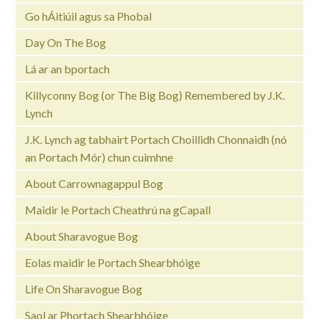
Go hÁitiúil agus sa Phobal
Day On The Bog
Lá ar an bportach
Killyconny Bog (or The Big Bog) Remembered by J.K.
Lynch
J.K. Lynch ag tabhairt Portach Choillidh Chonnaidh (nó
an Portach Mór) chun cuimhne
About Carrownagappul Bog
Maidir le Portach Cheathrú na gCapall
About Sharavogue Bog
Eolas maidir le Portach Shearbhóige
Life On Sharavogue Bog
Saol ar Phortach Shearbhóige