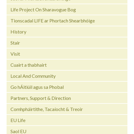
Life Project On Sharavogue Bog
Tionscadal LIFE ar Phortach Shearbhóige
History
Stair
Visit
Cuairt a thabhairt
Local And Community
Go hÁitiúil agus sa Phobal
Partners, Support & Direction
Comhpháirtithe, Tacaíocht & Treoir
EU Life
Saol EU