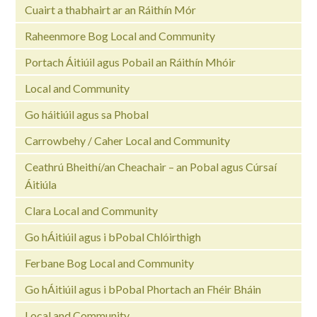
Cuairt a thabhairt ar an Ráithín Mór
Raheenmore Bog Local and Community
Portach Áitiúil agus Pobail an Ráithín Mhóir
Local and Community
Go háitiúil agus sa Phobal
Carrowbehy / Caher Local and Community
Ceathrú Bheithí/an Cheachair – an Pobal agus Cúrsaí
Áitiúla
Clara Local and Community
Go hÁitiúil agus i bPobal Chlóirthigh
Ferbane Bog Local and Community
Go hÁitiúil agus i bPobal Phortach an Fhéir Bháin
Local and Community