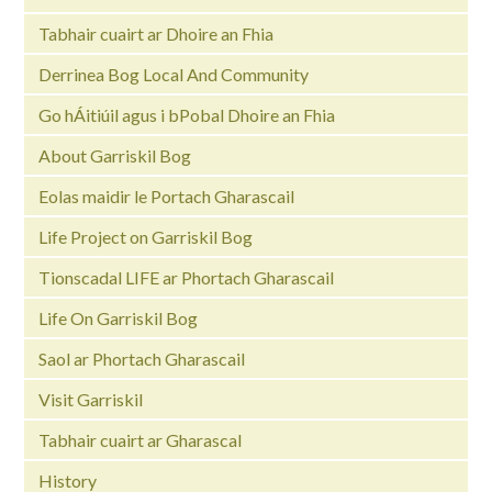
Tabhair cuairt ar Dhoire an Fhia
Derrinea Bog Local And Community
Go hÁitiúil agus i bPobal Dhoire an Fhia
About Garriskil Bog
Eolas maidir le Portach Gharascail
Life Project on Garriskil Bog
Tionscadal LIFE ar Phortach Gharascail
Life On Garriskil Bog
Saol ar Phortach Gharascail
Visit Garriskil
Tabhair cuairt ar Gharascal
History