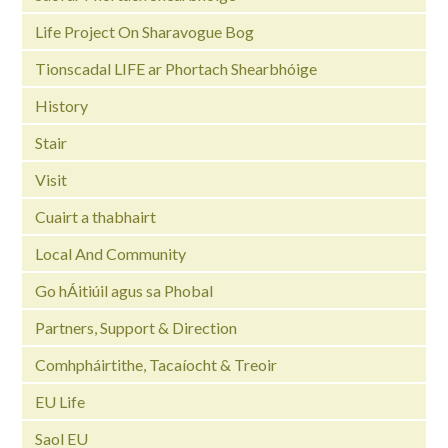
Life Project On Sharavogue Bog
Tionscadal LIFE ar Phortach Shearbhóige
History
Stair
Visit
Cuairt a thabhairt
Local And Community
Go hÁitiúil agus sa Phobal
Partners, Support & Direction
Comhpháirtithe, Tacaíocht & Treoir
EU Life
Saol EU