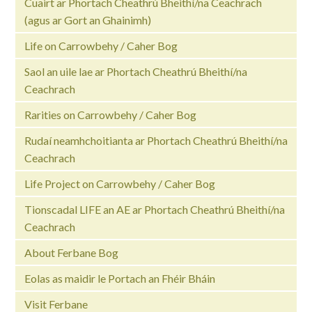
Cuairt ar Phortach Cheathrú Bheithí/na Ceachrach
(agus ar Gort an Ghainimh)
Life on Carrowbehy / Caher Bog
Saol an uile lae ar Phortach Cheathrú Bheithí/na
Ceachrach
Rarities on Carrowbehy / Caher Bog
Rudaí neamhchoitianta ar Phortach Cheathrú Bheithí/na
Ceachrach
Life Project on Carrowbehy / Caher Bog
Tionscadal LIFE an AE ar Phortach Cheathrú Bheithí/na
Ceachrach
About Ferbane Bog
Eolas as maidir le Portach an Fhéir Bháin
Visit Ferbane