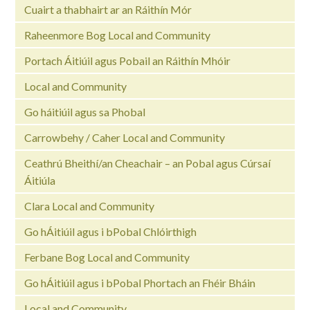
Cuairt a thabhairt ar an Ráithín Mór
Raheenmore Bog Local and Community
Portach Áitiúil agus Pobail an Ráithín Mhóir
Local and Community
Go háitiúil agus sa Phobal
Carrowbehy / Caher Local and Community
Ceathrú Bheithí/an Cheachair – an Pobal agus Cúrsaí
Áitiúla
Clara Local and Community
Go hÁitiúil agus i bPobal Chlóirthigh
Ferbane Bog Local and Community
Go hÁitiúil agus i bPobal Phortach an Fhéir Bháin
Local and Community