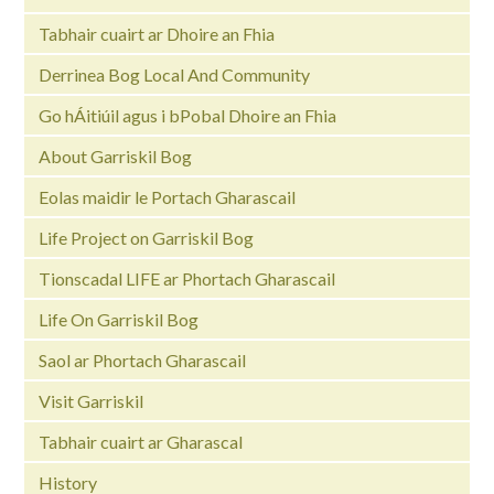
Tabhair cuairt ar Dhoire an Fhia
Derrinea Bog Local And Community
Go hÁitiúil agus i bPobal Dhoire an Fhia
About Garriskil Bog
Eolas maidir le Portach Gharascail
Life Project on Garriskil Bog
Tionscadal LIFE ar Phortach Gharascail
Life On Garriskil Bog
Saol ar Phortach Gharascail
Visit Garriskil
Tabhair cuairt ar Gharascal
History