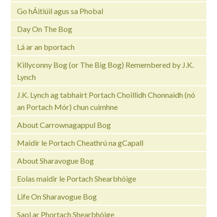
Go hÁitiúil agus sa Phobal
Day On The Bog
Lá ar an bportach
Killyconny Bog (or The Big Bog) Remembered by J.K.
Lynch
J.K. Lynch ag tabhairt Portach Choillidh Chonnaidh (nó
an Portach Mór) chun cuimhne
About Carrownagappul Bog
Maidir le Portach Cheathrú na gCapall
About Sharavogue Bog
Eolas maidir le Portach Shearbhóige
Life On Sharavogue Bog
Saol ar Phortach Shearbhóige