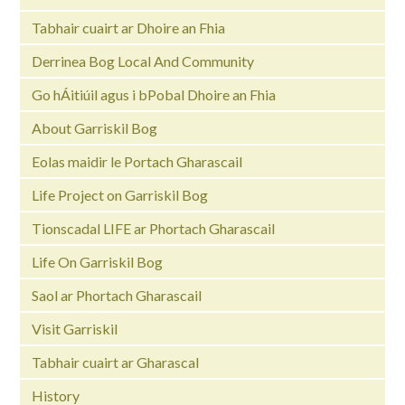
Tabhair cuairt ar Dhoire an Fhia
Derrinea Bog Local And Community
Go hÁitiúil agus i bPobal Dhoire an Fhia
About Garriskil Bog
Eolas maidir le Portach Gharascail
Life Project on Garriskil Bog
Tionscadal LIFE ar Phortach Gharascail
Life On Garriskil Bog
Saol ar Phortach Gharascail
Visit Garriskil
Tabhair cuairt ar Gharascal
History