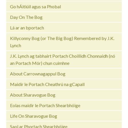
Go hÁitiúil agus sa Phobal
Day On The Bog
Lá ar an bportach
Killyconny Bog (or The Big Bog) Remembered by J.K.
Lynch
J.K. Lynch ag tabhairt Portach Choillidh Chonnaidh (nó
an Portach Mór) chun cuimhne
About Carrownagappul Bog
Maidir le Portach Cheathrú na gCapall
About Sharavogue Bog
Eolas maidir le Portach Shearbhóige
Life On Sharavogue Bog
Saol ar Phortach Shearbhóige