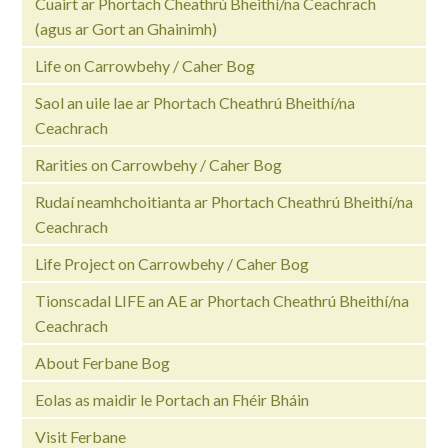
Cuairt ar Phortach Cheathrú Bheithí/na Ceachrach
(agus ar Gort an Ghainimh)
Life on Carrowbehy / Caher Bog
Saol an uile lae ar Phortach Cheathrú Bheithí/na
Ceachrach
Rarities on Carrowbehy / Caher Bog
Rudaí neamhchoitianta ar Phortach Cheathrú Bheithí/na
Ceachrach
Life Project on Carrowbehy / Caher Bog
Tionscadal LIFE an AE ar Phortach Cheathrú Bheithí/na
Ceachrach
About Ferbane Bog
Eolas as maidir le Portach an Fhéir Bháin
Visit Ferbane