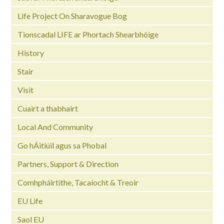
Life Project On Sharavogue Bog
Tionscadal LIFE ar Phortach Shearbhóige
History
Stair
Visit
Cuairt a thabhairt
Local And Community
Go hÁitiúil agus sa Phobal
Partners, Support & Direction
Comhpháirtithe, Tacaíocht & Treoir
EU Life
Saol EU