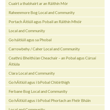
Cuairt a thabhairt ar an Ráithín Mór
Raheenmore Bog Local and Community
Portach Áitiúil agus Pobail an Ráithín Mhóir
Local and Community
Go háitiúil agus sa Phobal
Carrowbehy / Caher Local and Community
Ceathrú Bheithí/an Cheachair – an Pobal agus Cúrsaí
Áitiúla
Clara Local and Community
Go hÁitiúil agus i bPobal Chlóirthigh
Ferbane Bog Local and Community
Go hÁitiúil agus i bPobal Phortach an Fhéir Bháin
Local and Community