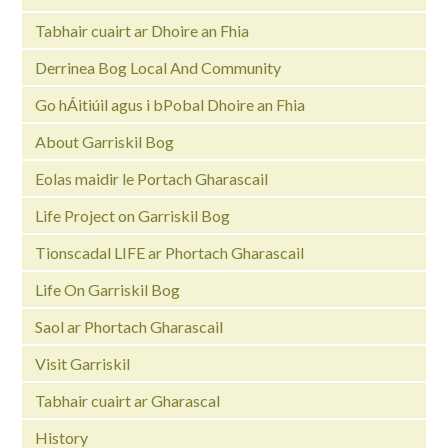
Tabhair cuairt ar Dhoire an Fhia
Derrinea Bog Local And Community
Go hÁitiúil agus i bPobal Dhoire an Fhia
About Garriskil Bog
Eolas maidir le Portach Gharascail
Life Project on Garriskil Bog
Tionscadal LIFE ar Phortach Gharascail
Life On Garriskil Bog
Saol ar Phortach Gharascail
Visit Garriskil
Tabhair cuairt ar Gharascal
History