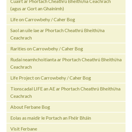
Cuairt ar Phortach Cheathrú Bheithí/na Ceachrach
(agus ar Gort an Ghainimh)
Life on Carrowbehy / Caher Bog
Saol an uile lae ar Phortach Cheathrú Bheithí/na
Ceachrach
Rarities on Carrowbehy / Caher Bog
Rudaí neamhchoitianta ar Phortach Cheathrú Bheithí/na
Ceachrach
Life Project on Carrowbehy / Caher Bog
Tionscadal LIFE an AE ar Phortach Cheathrú Bheithí/na
Ceachrach
About Ferbane Bog
Eolas as maidir le Portach an Fhéir Bháin
Visit Ferbane