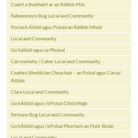
Cuairt a thabhairt ar an Ráithín Mór
Raheenmore Bog Local and Community
Portach Áitiúil agus Pobail an Ráithín Mhóir
Local and Community
Go háitiúil agus sa Phobal
Carrowbehy / Caher Local and Community
Ceathrú Bheithí/an Cheachair – an Pobal agus Cúrsaí
Áitiúla
Clara Local and Community
Go hÁitiúil agus i bPobal Chlóirthigh
Ferbane Bog Local and Community
Go hÁitiúil agus i bPobal Phortach an Fhéir Bháin
Local and Community