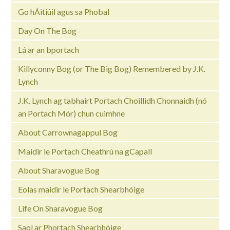
Go hÁitiúil agus sa Phobal
Day On The Bog
Lá ar an bportach
Killyconny Bog (or The Big Bog) Remembered by J.K.
Lynch
J.K. Lynch ag tabhairt Portach Choillidh Chonnaidh (nó
an Portach Mór) chun cuimhne
About Carrownagappul Bog
Maidir le Portach Cheathrú na gCapall
About Sharavogue Bog
Eolas maidir le Portach Shearbhóige
Life On Sharavogue Bog
Saol ar Phortach Shearbhóige