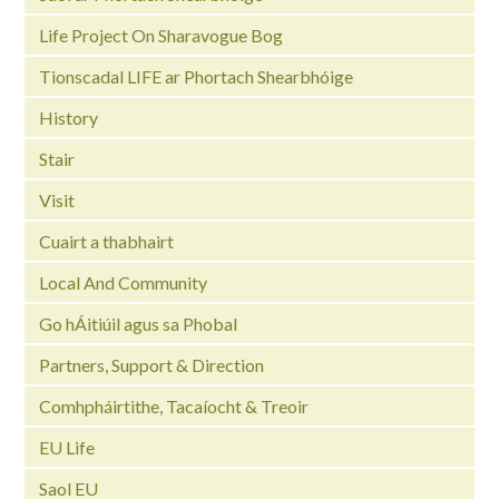
Life Project On Sharavogue Bog
Tionscadal LIFE ar Phortach Shearbhóige
History
Stair
Visit
Cuairt a thabhairt
Local And Community
Go hÁitiúil agus sa Phobal
Partners, Support & Direction
Comhpháirtithe, Tacaíocht & Treoir
EU Life
Saol EU