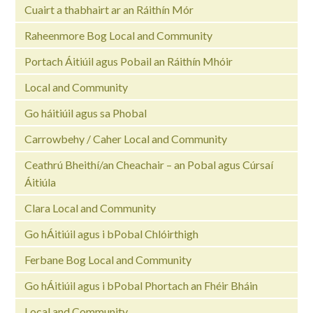
Cuairt a thabhairt ar an Ráithín Mór
Raheenmore Bog Local and Community
Portach Áitiúil agus Pobail an Ráithín Mhóir
Local and Community
Go háitiúil agus sa Phobal
Carrowbehy / Caher Local and Community
Ceathrú Bheithí/an Cheachair – an Pobal agus Cúrsaí
Áitiúla
Clara Local and Community
Go hÁitiúil agus i bPobal Chlóirthigh
Ferbane Bog Local and Community
Go hÁitiúil agus i bPobal Phortach an Fhéir Bháin
Local and Community