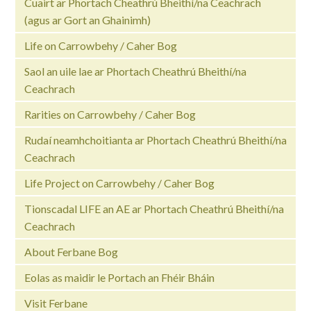
Cuairt ar Phortach Cheathrú Bheithí/na Ceachrach
(agus ar Gort an Ghainimh)
Life on Carrowbehy / Caher Bog
Saol an uile lae ar Phortach Cheathrú Bheithí/na
Ceachrach
Rarities on Carrowbehy / Caher Bog
Rudaí neamhchoitianta ar Phortach Cheathrú Bheithí/na
Ceachrach
Life Project on Carrowbehy / Caher Bog
Tionscadal LIFE an AE ar Phortach Cheathrú Bheithí/na
Ceachrach
About Ferbane Bog
Eolas as maidir le Portach an Fhéir Bháin
Visit Ferbane