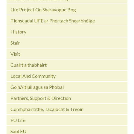
Life Project On Sharavogue Bog
Tionscadal LIFE ar Phortach Shearbhóige
History
Stair
Visit
Cuairt a thabhairt
Local And Community
Go hÁitiúil agus sa Phobal
Partners, Support & Direction
Comhpháirtithe, Tacaíocht & Treoir
EU Life
Saol EU