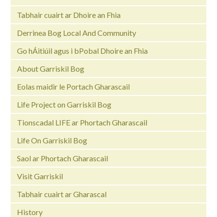
Tabhair cuairt ar Dhoire an Fhia
Derrinea Bog Local And Community
Go hÁitiúil agus i bPobal Dhoire an Fhia
About Garriskil Bog
Eolas maidir le Portach Gharascail
Life Project on Garriskil Bog
Tionscadal LIFE ar Phortach Gharascail
Life On Garriskil Bog
Saol ar Phortach Gharascail
Visit Garriskil
Tabhair cuairt ar Gharascal
History