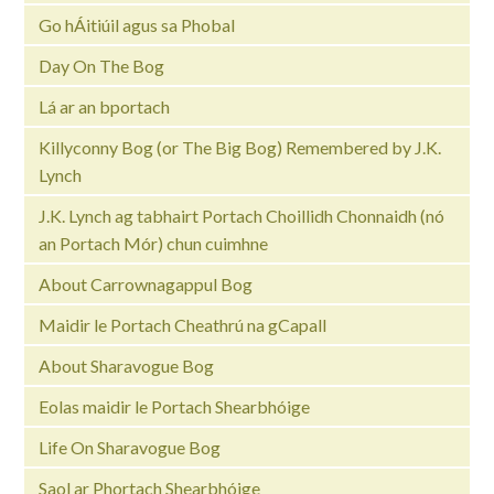
Go hÁitiúil agus sa Phobal
Day On The Bog
Lá ar an bportach
Killyconny Bog (or The Big Bog) Remembered by J.K.
Lynch
J.K. Lynch ag tabhairt Portach Choillidh Chonnaidh (nó
an Portach Mór) chun cuimhne
About Carrownagappul Bog
Maidir le Portach Cheathrú na gCapall
About Sharavogue Bog
Eolas maidir le Portach Shearbhóige
Life On Sharavogue Bog
Saol ar Phortach Shearbhóige