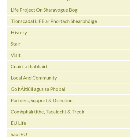
Life Project On Sharavogue Bog
Tionscadal LIFE ar Phortach Shearbhóige
History
Stair
Visit
Cuairt a thabhairt
Local And Community
Go hÁitiúil agus sa Phobal
Partners, Support & Direction
Comhpháirtithe, Tacaíocht & Treoir
EU Life
Saol EU