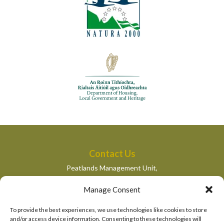
Contact Us
Peatlands Management Unit,
Department of Housing, Local Government and Heritage,
Manage Consent
Newtown Road,
Wexford,
To provide the best experiences, we use technologies like cookies to store
peatlandsmanagement@housing.gov.ie
and/or access device information. Consenting to these technologies will