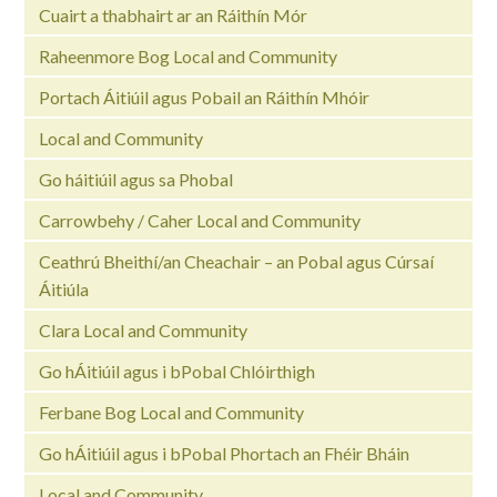
Cuairt a thabhairt ar an Ráithín Mór
Raheenmore Bog Local and Community
Portach Áitiúil agus Pobail an Ráithín Mhóir
Local and Community
Go háitiúil agus sa Phobal
Carrowbehy / Caher Local and Community
Ceathrú Bheithí/an Cheachair – an Pobal agus Cúrsaí
Áitiúla
Clara Local and Community
Go hÁitiúil agus i bPobal Chlóirthigh
Ferbane Bog Local and Community
Go hÁitiúil agus i bPobal Phortach an Fhéir Bháin
Local and Community