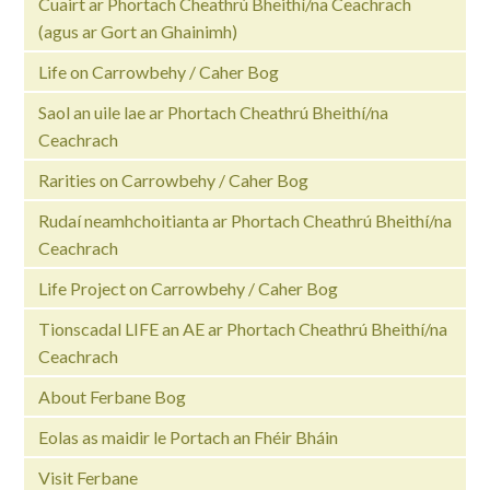
Cuairt ar Phortach Cheathrú Bheithí/na Ceachrach
(agus ar Gort an Ghainimh)
Life on Carrowbehy / Caher Bog
Saol an uile lae ar Phortach Cheathrú Bheithí/na
Ceachrach
Rarities on Carrowbehy / Caher Bog
Rudaí neamhchoitianta ar Phortach Cheathrú Bheithí/na
Ceachrach
Life Project on Carrowbehy / Caher Bog
Tionscadal LIFE an AE ar Phortach Cheathrú Bheithí/na
Ceachrach
About Ferbane Bog
Eolas as maidir le Portach an Fhéir Bháin
Visit Ferbane