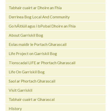
Tabhair cuairt ar Dhoire an Fhia
Derrinea Bog Local And Community
Go hÁitiúil agus i bPobal Dhoire an Fhia
About Garriskil Bog
Eolas maidir le Portach Gharascail
Life Project on Garriskil Bog
Tionscadal LIFE ar Phortach Gharascail
Life On Garriskil Bog
Saol ar Phortach Gharascail
Visit Garriskil
Tabhair cuairt ar Gharascal
History