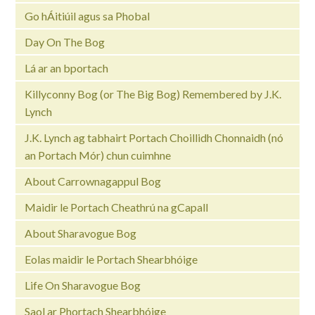
Go hÁitiúil agus sa Phobal
Day On The Bog
Lá ar an bportach
Killyconny Bog (or The Big Bog) Remembered by J.K.
Lynch
J.K. Lynch ag tabhairt Portach Choillidh Chonnaidh (nó
an Portach Mór) chun cuimhne
About Carrownagappul Bog
Maidir le Portach Cheathrú na gCapall
About Sharavogue Bog
Eolas maidir le Portach Shearbhóige
Life On Sharavogue Bog
Saol ar Phortach Shearbhóige