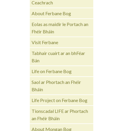
Ceachrach
About Ferbane Bog
Eolas as maidir le Portach an
Fhéir Bháin
Visit Ferbane
Tabhair cuairt ar an bhFéar
Bán
Life on Ferbane Bog
Saol ar Phortach an Fhéir
Bháin
Life Project on Ferbane Bog
Tionscadal LIFE ar Phortach
an Fhéir Bháin
About Mongan Bog