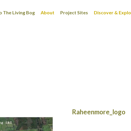
 The Living Bog
About
Project Sites
Discover & Expl
Raheenmore_logo