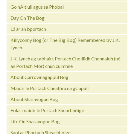
Go hÁitiúil agus sa Phobal
Day On The Bog
Lá ar an bportach
Killyconny Bog (or The Big Bog) Remembered by J.K.
Lynch
J.K. Lynch ag tabhairt Portach Choillidh Chonnaidh (nó
an Portach Mór) chun cuimhne
About Carrownagappul Bog
Maidir le Portach Cheathrú na gCapall
About Sharavogue Bog
Eolas maidir le Portach Shearbhóige
Life On Sharavogue Bog
Saol ar Phortach Shearbhóige