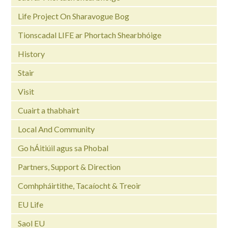
Life Project On Sharavogue Bog
Tionscadal LIFE ar Phortach Shearbhóige
History
Stair
Visit
Cuairt a thabhairt
Local And Community
Go hÁitiúil agus sa Phobal
Partners, Support & Direction
Comhpháirtithe, Tacaíocht & Treoir
EU Life
Saol EU