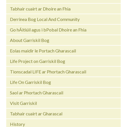
Tabhair cuairt ar Dhoire an Fhia
Derrinea Bog Local And Community
Go hÁitiúil agus i bPobal Dhoire an Fhia
About Garriskil Bog
Eolas maidir le Portach Gharascail
Life Project on Garriskil Bog
Tionscadal LIFE ar Phortach Gharascail
Life On Garriskil Bog
Saol ar Phortach Gharascail
Visit Garriskil
Tabhair cuairt ar Gharascal
History