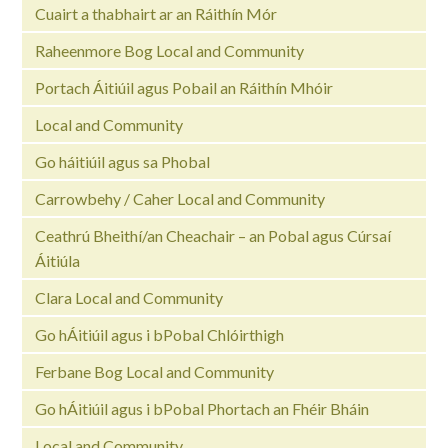
Cuairt a thabhairt ar an Ráithín Mór
Raheenmore Bog Local and Community
Portach Áitiúil agus Pobail an Ráithín Mhóir
Local and Community
Go háitiúil agus sa Phobal
Carrowbehy / Caher Local and Community
Ceathrú Bheithí/an Cheachair – an Pobal agus Cúrsaí
Áitiúla
Clara Local and Community
Go hÁitiúil agus i bPobal Chlóirthigh
Ferbane Bog Local and Community
Go hÁitiúil agus i bPobal Phortach an Fhéir Bháin
Local and Community