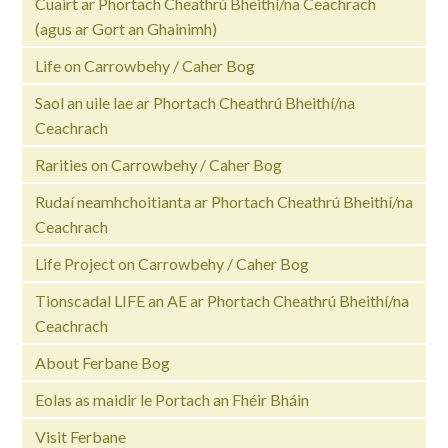
Cuairt ar Phortach Cheathrú Bheithí/na Ceachrach
(agus ar Gort an Ghainimh)
Life on Carrowbehy / Caher Bog
Saol an uile lae ar Phortach Cheathrú Bheithí/na
Ceachrach
Rarities on Carrowbehy / Caher Bog
Rudaí neamhchoitianta ar Phortach Cheathrú Bheithí/na
Ceachrach
Life Project on Carrowbehy / Caher Bog
Tionscadal LIFE an AE ar Phortach Cheathrú Bheithí/na
Ceachrach
About Ferbane Bog
Eolas as maidir le Portach an Fhéir Bháin
Visit Ferbane