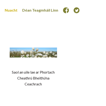
Nuacht
Déan Teagmháil Linn
Saol an uile lae ar Phortach
Cheathrú Bheithí/na
Ceachrach