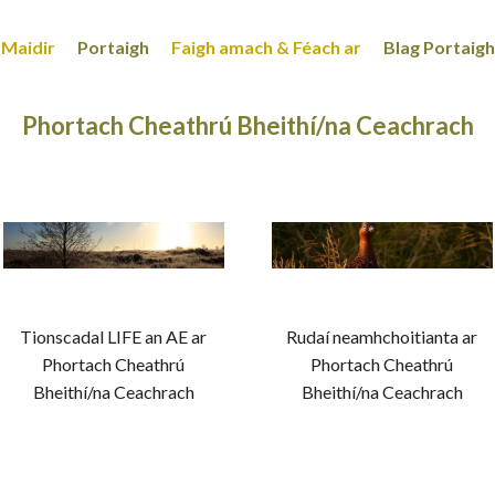
Maidir
Portaigh
Faigh amach & Féach ar
Blag Portaigh
Phortach Cheathrú Bheithí/na Ceachrach
Tionscadal LIFE an AE ar
Rudaí neamhchoitianta ar
Phortach Cheathrú
Phortach Cheathrú
Bheithí/na Ceachrach
Bheithí/na Ceachrach