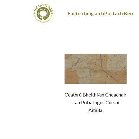
Fáilte chuig an bPortach Beo
Ceathrú Bheithí/an Cheachair
– an Pobal agus Cúrsaí
Áitiúla