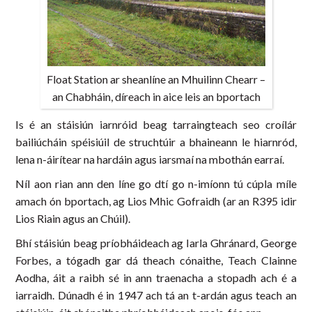
Float Station ar sheanlíne an Mhuilinn Chearr –
an Chabháin, díreach in aice leis an bportach
Is é an stáisiún iarnróid beag tarraingteach seo croílár
bailiúcháin spéisiúil de struchtúir a bhaineann le hiarnród,
lena n-áirítear na hardáin agus iarsmaí na mbothán earraí.
Níl aon rian ann den líne go dtí go n-imíonn tú cúpla míle
amach ón bportach, ag Lios Mhic Gofraidh (ar an R395 idir
Lios Riain agus an Chúil).
Bhí stáisiún beag príobháideach ag Iarla Ghránard, George
Forbes, a tógadh gar dá theach cónaithe, Teach Clainne
Aodha, áit a raibh sé in ann traenacha a stopadh ach é a
iarraidh. Dúnadh é in 1947 ach tá an t-ardán agus teach an