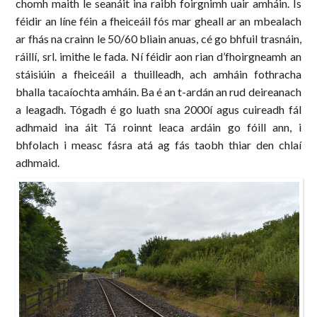
chomh maith le seanáit ina raibh foirgnimh uair amháin. Is
féidir an líne féin a fheiceáil fós mar gheall ar an mbealach
ar fhás na crainn le 50/60 bliain anuas, cé go bhfuil trasnáin,
ráillí, srl. imithe le fada. Ní féidir aon rian d’fhoirgneamh an
stáisiúin a fheiceáil a thuilleadh, ach amháin fothracha
bhalla tacaíochta amháin. Ba é an t-ardán an rud deireanach
a leagadh. Tógadh é go luath sna 2000í agus cuireadh fál
adhmaid ina áit Tá roinnt leaca ardáin go fóill ann, i
bhfolach i measc fásra atá ag fás taobh thiar den chlaí
adhmaid.