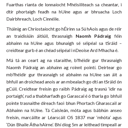
Fuarthas rianta de lonnaíocht Mhéisiliteach sa cheantar, i
dtír phortaigh feadh na hUíne agus ar bhruacha Loch
Dairbhreach, Loch Cinnéile.
Tháinig an Chríostaíocht go hÉirinn sa 5ú hAois agus de réir
an traidisiúin áitiúil, thrasnaigh
Naomh Pádraig
féin
abhainn na hUíne agus bhunaigh sé séipéal sa tSráid –
creidtear gurb é an chéad séipéal i nDeoise Ard Mhacha é.
Má tá an ceart ag na staraithe, b’fhéidir gur thrasnaigh
Naomh Pádraig an abhainn ag roinnt pointí. Deirtear go
mb’fhéidir gur thrasnaigh sé abhainn na hUíne san áit a
bhfuil an droichead anois ar an mbealach go dtí an tSráid ón
gCúil. Creidtear freisin go raibh Pádraig ag trasnú ‘idir na
portaigh’, rud a thabharfadh go Garascal é ó tharla go bhfuil
pointe trasnaithe díreach faoi bhun Phortach Gharascail ar
Abhainn na hUíne. Tá Caisleán, móta agus bábhún anseo
freisin, marcáilte ar Léarscáil OS 1837 mar ‘mhóta’ agus
‘Dún Bhaile Átha hAirne’. Bhí díog 5m ar leithead timpeall ar