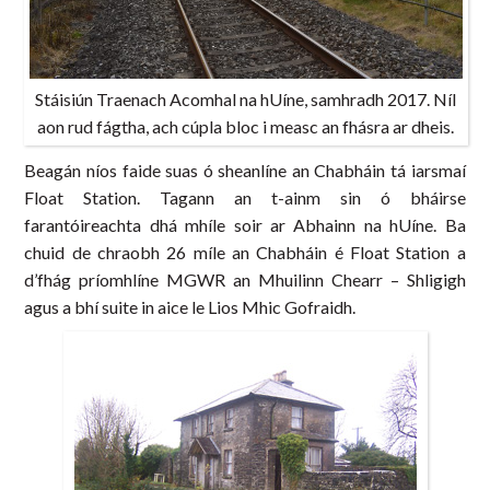
Stáisiún Traenach Acomhal na hUíne, samhradh 2017. Níl
aon rud fágtha, ach cúpla bloc i measc an fhásra ar dheis.
Beagán níos faide suas ó sheanlíne an Chabháin tá iarsmaí
Float Station. Tagann an t-ainm sin ó bháirse
farantóireachta dhá mhíle soir ar Abhainn na hUíne. Ba
chuid de chraobh 26 míle an Chabháin é Float Station a
d’fhág príomhlíne MGWR an Mhuilinn Chearr – Shligigh
agus a bhí suite in aice le Lios Mhic Gofraidh.