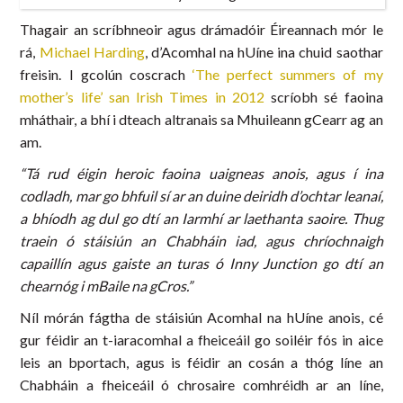
Thagair an scríbhneoir agus drámadóir Éireannach mór le
rá,
Michael Harding
, d’Acomhal na hUíne ina chuid saothar
freisin. I gcolún coscrach
‘The perfect summers of my
mother’s life’ san Irish Times in 2012
scríobh sé faoina
mháthair, a bhí i dteach altranais sa Mhuileann gCearr ag an
am.
“Tá rud éigin heroic faoina uaigneas anois, agus í ina
codladh, mar go bhfuil sí ar an duine deiridh d’ochtar leanaí,
a bhíodh ag dul go dtí an Iarmhí ar laethanta saoire. Thug
traein ó stáisiún an Chabháin iad, agus chríochnaigh
capaillín agus gaiste an turas ó Inny Junction go dtí an
chearnóg i mBaile na gCros.”
Níl mórán fágtha de stáisiún Acomhal na hUíne anois, cé
gur féidir an t-iaracomhal a fheiceáil go soiléir fós in aice
leis an bportach, agus is féidir an cosán a thóg líne an
Chabháin a fheiceáil ó chrosaire comhréidh ar an líne,