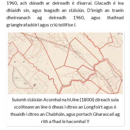
1960, ach dúnadh ar deireadh é d’earraí. Glacadh é ina
dhiaidh sin, agus leagadh an stáisiún. D’imigh an traein
dheireanach ag deireadh 1960, agus thaifead
grianghrafadóirí agus criú teilifíse í.
Suíomh stáisiún Acomhal na hUíne (1800í) díreach sula
scoilteann an líne ó dheas i dtreo an Longfoirt agus ó
thuaidh i dtreo an Chabháin, agus portach Gharascail ag
rith a fhad le hacomhal Y