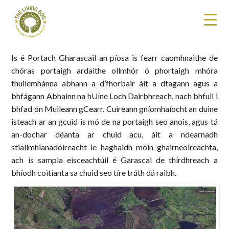
Is é Portach Gharascail an píosa is fearr caomhnaithe de
chóras portaigh ardaithe ollmhór ó phortaigh mhóra
thuilemhánna abhann a d’fhorbair áit a dtagann agus a
bhfágann Abhainn na hUíne Loch Dairbhreach, nach bhfuil i
bhfad ón Muileann gCearr. Cuireann gníomhaíocht an duine
isteach ar an gcuid is mó de na portaigh seo anois, agus tá
an-dochar déanta ar chuid acu, áit a ndearnadh
stiallmhianadóireacht le haghaidh móin ghairneoireachta,
ach is sampla eisceachtúil é Garascal de thírdhreach a
bhíodh coitianta sa chuid seo tíre tráth dá raibh.