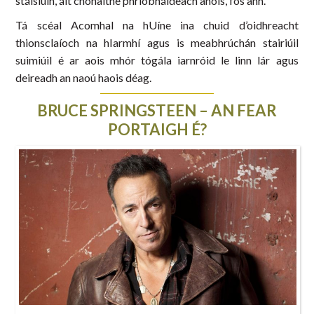
stáisiúin, áit chónaithe phríobháideach anois, fós ann.
Tá scéal Acomhal na hUíne ina chuid d’oidhreacht
thionsclaíoch na hIarmhí agus is meabhrúchán stairiúil
suimiúil é ar aois mhór tógála iarnróid le linn lár agus
deireadh an naoú haois déag.
BRUCE SPRINGSTEEN – AN FEAR
PORTAIGH É?