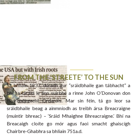
FROM THE ‘STREETE’ TO THE SUN
Sa bhliain 1837, dúradh gur “sráidbhaile gan tábhacht” a
bhí sa tSráid le linn suirbhé a rinne John O’Donovan don
tSuirbhéireacht Ordanáis. Mar sin féin, tá go leor sa
sráidbhaile beag a ainmníodh as treibh ársa Breacraigne
(muintir bhreac) – ‘Sráid Mhaighne Bhreacraigne.’ Bhí na
Breacaigh cloíte go mór agus faoi smacht ghaiscígh
Chairbre-Ghabhra sa bhliain 751a.d.