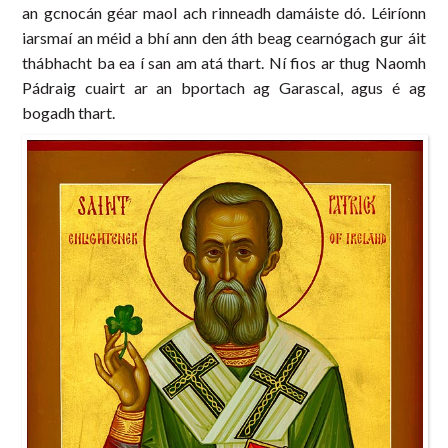
an gcnocán géar maol ach rinneadh damáiste dó. Léiríonn
iarsmaí an méid a bhí ann den áth beag cearnógach gur áit
thábhacht ba ea í san am atá thart. Ní fios ar thug Naomh
Pádraig cuairt ar an bportach ag Garascal, agus é ag
bogadh thart.