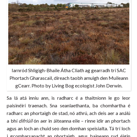
Iarnród Shligigh-Bhaile Átha Cliath ag gearradh trí SAC
Phortach Gharascail, díreach taobh amuigh den Muileann
gCearr. Photo by Living Bog ecologist John Derwin.
Sa lá atá inniu ann, is radharc é a thaitníonn le go leor
paisinéirí traenach. Sna seanlaethanta, ba chomhartha é
radharc an phortaigh de stad, nó athrú, ach deis aer a análú
a bhí
difriúil
ón aer in áiteanna eile – rinne idir an phortach
agus an loch an chuid seo den domhan speisialta. Tá trí loch
i gcomharsanacht an phortaigh, agus baineann rud éigin