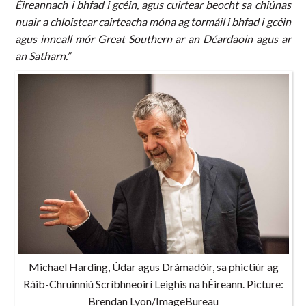
Éireannach i bhfad i gcéin, agus cuirtear beocht sa chiúnas
nuair a chloistear cairteacha móna ag tormáil i bhfad i gcéin
agus inneall mór Great Southern ar an Déardaoin agus ar
an Satharn.”
Michael Harding, Údar agus Drámadóir, sa phictiúr ag
Ráib-Chruinniú Scríbhneoirí Leighis na hÉireann. Picture:
Brendan Lyon/ImageBureau