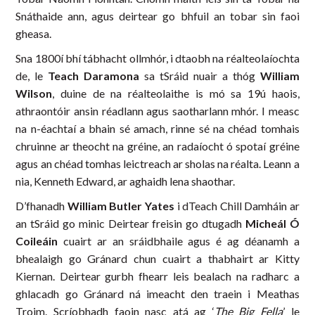
Snáthaide ann, agus deirtear go bhfuil an tobar sin faoi
gheasa.
Sna 1800í bhí tábhacht ollmhór, i dtaobh na réalteolaíochta
de, le
Teach Daramona
sa tSráid nuair a thóg
William
Wilson
, duine de na réalteolaithe is mó sa 19ú haois,
athraontóir ansin réadlann agus saotharlann mhór. I measc
na n-éachtaí a bhain sé amach, rinne sé na chéad tomhais
chruinne ar theocht na gréine, an radaíocht ó spotaí gréine
agus an chéad tomhas leictreach ar sholas na réalta. Leann a
nia, Kenneth Edward, ar aghaidh lena shaothar.
D’fhanadh
William Butler Yates
i dTeach Chill Damháin ar
an tSráid go minic Deirtear freisin go dtugadh
Micheál Ó
Coileáin
cuairt ar an sráidbhaile agus é ag déanamh a
bhealaigh go Gránard chun cuairt a thabhairt ar Kitty
Kiernan. Deirtear gurbh fhearr leis bealach na radharc a
ghlacadh go Gránard ná imeacht den traein i Meathas
Troim. Scríobhadh faoin nasc atá ag ‘
The Big Fella
’ le