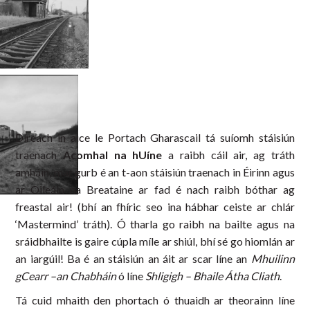
Díreach in aice le Portach Gharascail tá suíomh stáisiún
traenach
Acomhal na hUíne
a raibh cáil air, ag tráth
amháin, mar gurb é an t-aon stáisiún traenach in Éirinn agus
ar Oileáin na Breataine ar fad é nach raibh bóthar ag
freastal air! (bhí an fhíric seo ina hábhar ceiste ar chlár
‘Mastermind’ tráth). Ó tharla go raibh na bailte agus na
sráidbhailte is gaire cúpla míle ar shiúl, bhí sé go hiomlán ar
an iargúil! Ba é an stáisiún an áit ar scar líne an
Mhuilinn
gCearr –an Chabháin
ó líne
Shligigh – Bhaile Átha Cliath
.
Tá cuid mhaith den phortach ó thuaidh ar theorainn líne