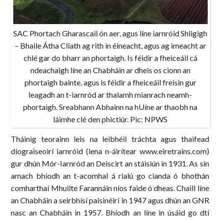
SAC Phortach Gharascail ón aer, agus líne iarnróid Shligigh
– Bhaile Átha Cliath ag rith in éineacht, agus ag imeacht ar
chlé gar do bharr an phortaigh. Is féidir a fheiceáil cá
ndeachaigh líne an Chabháin ar dheis os cionn an
phortaigh bainte, agus is féidir a fheiceáil freisin gur
leagadh an t-iarnród ar thalamh mianrach neamh-
phortaigh. Sreabhann Abhainn na hUíne ar thaobh na
láimhe clé den phictiúr. Pic: NPWS
Tháinig teorainn leis na leibhéil tráchta agus thaifead
díograiseoirí iarnróid (lena n-áirítear www.eiretrains.com)
gur dhún Mór-Iarnród an Deiscirt an stáisiún in 1931. As sin
amach bhíodh an t-acomhal á rialú go cianda ó bhothán
comharthaí Mhuilte Farannáin níos faide ó dheas. Chaill líne
an Chabháin a seirbhísí paisinéirí in 1947 agus dhún an GNR
nasc an Chabháin in 1957. Bhíodh an líne in úsáid go dtí