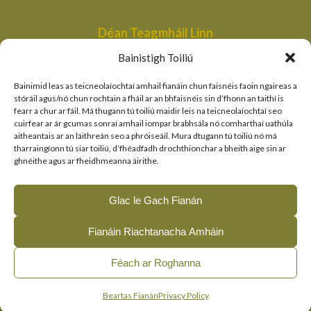
Déan Teagmháil Linn
Aonad Bainistithe na dTailte Móna,
Bainistigh Toiliú
An Roinn Tithíochta, Rialtais Áitiúil agus Oidhreachta,
Bóthair an Bhaile Nua,
Bainimid leas as teicneolaíochtaí amhail fianáin chun faisnéis faoin ngaireas a
Loch Garman,
stóráil agus/nó chun rochtain a fháil ar an bhfaisnéis sin d’fhonn an taithí is
fearr a chur ar fáil. Má thugann tú toiliú maidir leis na teicneolaíochtaí seo
peatlandsmanagement@housing.gov.ie
cuirfear ar ár gcumas sonraí amhail iompar brabhsála nó comharthaí uathúla
aitheantais ar an láithreán seo a phróiseáil. Mura dtugann tú toiliú nó má
Naisc Thapa
tharraingíonn tú siar toiliú, d’fhéadfadh drochthionchar a bheith aige sin ar
ghnéithe agus ar fheidhmeanna áirithe.
An Roinn Tithíochta, Rialtais Áitiúil agus Oidhreachta
An tSeirbhís Páirceanna Náisiúnta agus Fiadhúlra
Glac le Gach Fianán
Clár LIFE an AE
Fianáin Riachtanacha Amháin
© 2026, The Living Bog Project |
|
|
Accessibility
Privacy
Féach ar Roghanna
|
Cookie Policy
Manage Cookie Consent
English
(
Béarla
)
Gaeilge
Beartas Fianán
Privacy Policy