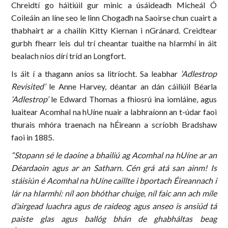
Chreidtí go háitiúil gur minic a úsáideadh Micheál Ó
Coileáin an líne seo le linn Chogadh na Saoirse chun cuairt a
thabhairt ar a chailín Kitty Kiernan i nGránard. Creidtear
gurbh fhearr leis dul trí cheantar tuaithe na hIarmhí in áit
bealach níos dírí tríd an Longfort.
Is áit í a thagann aníos sa litríocht. Sa leabhar
‘Adlestrop
Revisited’
le Anne Harvey, déantar an dán cáiliúil Béarla
‘Adlestrop’
le Edward Thomas a fhiosrú ina iomláine, agus
luaitear Acomhal na hUíne nuair a labhraíonn an t-údar faoi
thurais mhóra traenach na hÉireann a scríobh Bradshaw
faoi in 1885.
“Stopann sé le daoine a bhailiú ag Acomhal na hUíne ar an
Déardaoin agus ar an Satharn. Cén grá atá san ainm! Is
stáisiún é Acomhal na hUíne caillte i bportach Éireannach i
lár na hIarmhí: níl aon bhóthar chuige, níl faic ann ach míle
d’airgead luachra agus de raideog agus anseo is ansiúd tá
paiste glas agus ballóg bhán de ghabháltas beag