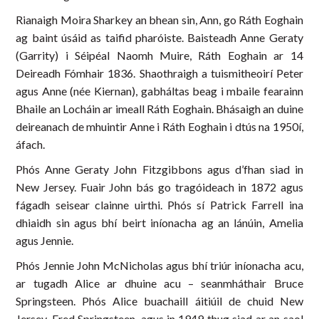
Rianaigh Moira Sharkey an bhean sin, Ann, go Ráth Eoghain
ag baint úsáid as taifid pharóiste. Baisteadh Anne Geraty
(Garrity) i Séipéal Naomh Muire, Ráth Eoghain ar 14
Deireadh Fómhair 1836. Shaothraigh a tuismitheoirí Peter
agus Anne (née Kiernan), gabháltas beag i mbaile fearainn
Bhaile an Locháin ar imeall Ráth Eoghain. Bhásaigh an duine
deireanach de mhuintir Anne i Ráth Eoghain i dtús na 1950í,
áfach.
Phós Anne Geraty John Fitzgibbons agus d’fhan siad in
New Jersey. Fuair John bás go tragóideach in 1872 agus
fágadh seisear clainne uirthi. Phós sí Patrick Farrell ina
dhiaidh sin agus bhí beirt iníonacha ag an lánúin, Amelia
agus Jennie.
Phós Jennie John McNicholas agus bhí triúr iníonacha acu,
ar tugadh Alice ar dhuine acu – seanmháthair Bruce
Springsteen. Phós Alice buachaill áitiúil de chuid New
Jersey, Fred Springsteen, agus in 1949 thug siad ar an saol