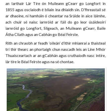
an Iarthair Lár Tíre ón Muileann gCearr go Longfort in
1855 agus osclaíodh é bliain ina dhiaidh sin. D’fhreastail sé
ar dhaoine, ní hamháin ó cheantar na Sráide in aice láimhe,
ach chuir sé naisc iarnróid ar fáil do go leor úsáideoirí
iarnróid go Longfort, Sligeach, an Muileann gCearr, Baile
Átha Cliath agus an Cabhán go Béal Feirste.
Rith an chraobh ar feadh ‘oileán’ d’ithir mhianraí a thaisteal
trí thír thearc an phortaigh chun nascadh leis an Líne Mhór
Thuaisceartach ar an gCabhán agus cruthaíodh nasc intíre,
lár tíre le Béal Feirste agus na sé chontae.