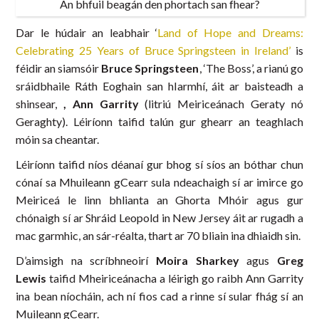
An bhfuil beagán den phortach san fhear?
Dar le húdair an leabhair ‘
Land of Hope and Dreams:
Celebrating 25 Years of Bruce Springsteen in Ireland’
is
féidir an siamsóir
Bruce Springsteen
, ‘The Boss’, a rianú go
sráidbhaile Ráth Eoghain san hIarmhí, áit ar baisteadh a
shinsear,
, Ann Garrity
(litriú Meiriceánach Geraty nó
Geraghty). Léiríonn taifid talún gur ghearr an teaghlach
móin sa cheantar.
Léiríonn taifid níos déanaí gur bhog sí síos an bóthar chun
cónaí sa Mhuileann gCearr sula ndeachaigh sí ar imirce go
Meiriceá le linn bhlianta an Ghorta Mhóir agus gur
chónaigh sí ar Shráid Leopold in New Jersey áit ar rugadh a
mac garmhic, an sár-réalta, thart ar 70 bliain ina dhiaidh sin.
D’aimsigh na scríbhneoirí
Moira Sharkey
agus
Greg
Lewis
taifid Mheiriceánacha a léirigh go raibh Ann Garrity
ina bean níocháin, ach ní fios cad a rinne sí sular fhág sí an
Muileann gCearr.