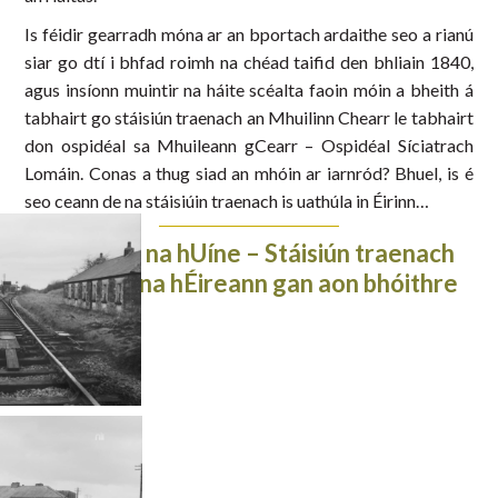
Is féidir gearradh móna ar an bportach ardaithe seo a rianú
siar go dtí i bhfad roimh na chéad taifid den bhliain 1840,
agus insíonn muintir na háite scéalta faoin móin a bheith á
tabhairt go stáisiún traenach an Mhuilinn Chearr le tabhairt
don ospidéal sa Mhuileann gCearr – Ospidéal Síciatrach
Lomáin. Conas a thug siad an mhóin ar iarnród? Bhuel, is é
seo ceann de na stáisiúin traenach is uathúla in Éirinn…
Acomhal na hUíne – Stáisiún traenach
portaigh na hÉireann gan aon bhóithre