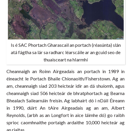
Is é SAC Phortach Gharascail an portach (réasúnta) slán
atá fágtha sa lár sa radharc léarscáile ar an gcuid seo de
thuaisceart na hIarmhí
Cheannaigh an Roinn Airgeadais an portach in 1989 in
éineacht le Portach Bhaile Chionaoith/Fisherstown. Ag an
am, cheannaigh siad 203 heicteár idir an dá shuíomh, agus
cheannaigh siad 506 heicteár de bhratphortach ag Bearna
Bhealach Sailearnáin freisin. Ag labhairt dó i nDáil Éireann
in 1990, dúirt An tAire Airgeadais ag an am, Albert
Reynolds, (arbh as an Longfort in aice láimhe dó) go raibh
sprioc caomhnaithe portaigh ardaithe 10,000 heicteár ag
an rialtas.