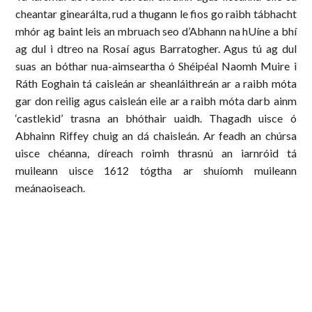
cheantar ginearálta, rud a thugann le fios go raibh tábhacht
mhór ag baint leis an mbruach seo d’Abhann na hUíne a bhí
ag dul i dtreo na Rosaí agus Barratogher. Agus tú ag dul
suas an bóthar nua-aimseartha ó Shéipéal Naomh Muire i
Ráth Eoghain tá caisleán ar sheanláithreán ar a raibh móta
gar don reilig agus caisleán eile ar a raibh móta darb ainm
‘castlekid’ trasna an bhóthair uaidh. Thagadh uisce ó
Abhainn Riffey chuig an dá chaisleán. Ar feadh an chúrsa
uisce chéanna, díreach roimh thrasnú an iarnróid tá
muileann uisce 1612 tógtha ar shuíomh muileann
meánaoiseach.