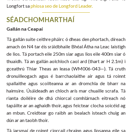
Longfort sa
phíosa seo de Longford Leader.
SÉADCHOMHARTHAÍ
Gallán na Ceapaí
Tá gallán suite ceithre pháirc ó dheas den phortach, díreach
amach ón N4 tar éis sráidbhaile Bhéal Átha na Leac laistigh
de lios. Tá portach eile 250m siar agus lios eile 400m siar ó
thuaidh. Tá an gallán aolchloch caol ard (thart ar H 2.1m) i
gceathrú Thiar Theas an leasa (WM006-043—). Tá cruth
dronuilleogach agus é barrchaolaithe air agus tá roinnt
spallaithe agus scoilteanna ar an dromchla de bharr na
haimsire. Úsáideadh an chloch arís mar chuaille scrafa. Tá
rianta doiléire de dhá chiorcal comhlárnach eitreach nó
tapáilte ar an aghaidh thoir, agus feictear clocha soicéid ag
an mbun. Creidtear go raibh an bealach isteach chuig an
dún ar an taobh thoir.
Tá iarsmaí de roinnt ciorcail chrainn agus liosanna eile sa