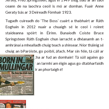
ceann de na laochra ceoil is mó ar domhan. Fuair Anne
Geraty bás ar 3 Deireadh Fómhair 1923.
Tugadh cuireadh do ‘The Boss’ cuairt a thabhairt ar Ráth
Eoghain in 2012 nuair a chuaigh sé le ceol i roinnt
staideanna spóirt in Éirinn. Bunaíodh Coiste Bruce
Springsteen Ráth Eoghain chun iarracht a dhéanamh an t-
amhránaí a mhealladh chuig teach a shinsear. Níor tháinig sé
chuig an bParóiste, go poiblí, áfach. Mar sin féin, tá cáil ar
scéal a fhréamhacha ar fud an domhain! Tá súil againn go
bhfillfidh Bruce ar an Iarmhí am éigin agus go dtabharfaidh
sin ar ais chuig stair an phortaigh é!