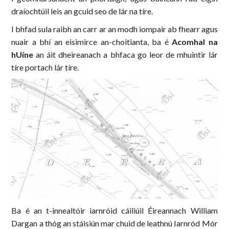
draíochtúil leis an gcuid seo de lár na tíre.
I bhfad sula raibh an carr ar an modh iompair ab fhearr agus
nuair a bhí an eisimirce an-choitianta, ba é
Acomhal na
hUíne
an áit dheireanach a bhfaca go leor de mhuintir lár
tíre portach lár tíre.
Ba é an t-innealtóir iarnróid cáiliúil Éireannach William
Dargan a thóg an stáisiún mar chuid de leathnú Iarnród Mór