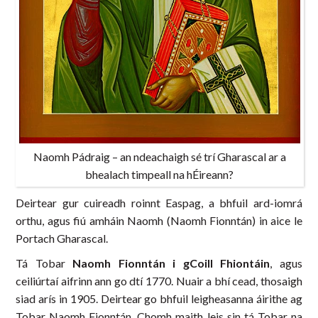
Naomh Pádraig – an ndeachaigh sé trí Gharascal ar a
bhealach timpeall na hÉireann?
Deirtear gur cuireadh roinnt Easpag, a bhfuil ard-iomrá
orthu, agus fiú amháin Naomh (Naomh Fionntán) in aice le
Portach Gharascal.
Tá Tobar
Naomh Fionntán i gCoill Fhiontáin
, agus
ceiliúrtaí aifrinn ann go dtí 1770. Nuair a bhí cead, thosaigh
siad arís in 1905. Deirtear go bhfuil leigheasanna áirithe ag
Tobar Naomh Fionntán. Chomh maith leis sin tá Tobar na