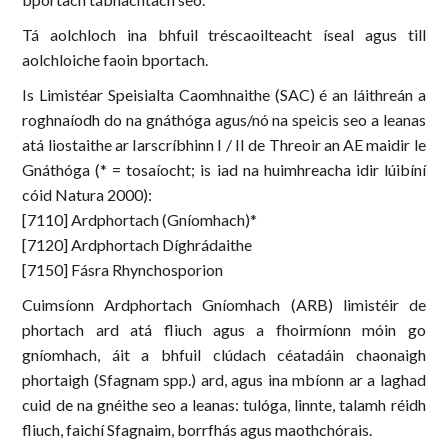
Tá aolchloch ina bhfuil tréscaoilteacht íseal agus till
aolchloiche faoin bportach.
Is Limistéar Speisialta Caomhnaithe (SAC) é an láithreán a
roghnaíodh do na gnáthóga agus/nó na speicis seo a leanas
atá liostaithe ar Iarscríbhinn I / II de Threoir an AE maidir le
Gnáthóga (* = tosaíocht; is iad na huimhreacha idir lúibíní
cóid Natura 2000):
[7110] Ardphortach (Gníomhach)*
[7120] Ardphortach Díghrádaithe
[7150] Fásra Rhynchosporion
Cuimsíonn Ardphortach Gníomhach (ARB) limistéir de
phortach ard atá fliuch agus a fhoirmíonn móin go
gníomhach, áit a bhfuil clúdach céatadáin chaonaigh
phortaigh (Sfagnam spp.) ard, agus ina mbíonn ar a laghad
cuid de na gnéithe seo a leanas: tulóga, linnte, talamh réidh
fliuch, faichí Sfagnaim, borrfhás agus maothchórais.