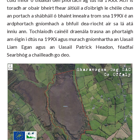
toradh ar obair bheirt fhear áitiúil a d’oibrigh le chéile chun
an portach a shábháil ó bhaint innealra trom sna 1990í é an
ardphortach gníomhach a bhfuil dea-riocht air sa lá atá
inniu ann. Tochlaíodh cainéil draenála trasna an phortaigh
am éigin i dtús na 1990í agus murach gníomhartha an Uasail
Liam Egan agus an Uasail Patrick Headon, féadfaí
Searbhóg a chailleadh go deo.