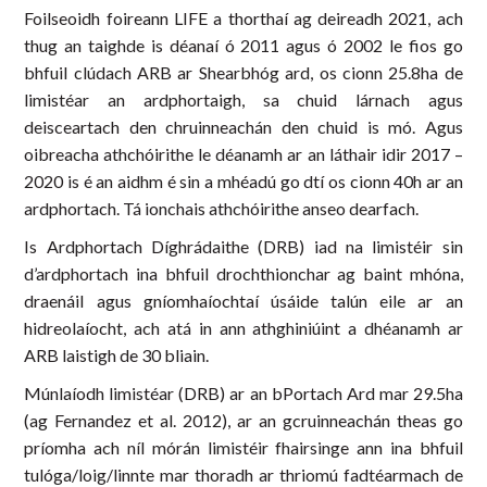
Foilseoidh foireann LIFE a thorthaí ag deireadh 2021, ach
thug an taighde is déanaí ó 2011 agus ó 2002 le fios go
bhfuil clúdach ARB ar Shearbhóg ard, os cionn 25.8ha de
limistéar an ardphortaigh, sa chuid lárnach agus
deisceartach den chruinneachán den chuid is mó. Agus
oibreacha athchóirithe le déanamh ar an láthair idir 2017 –
2020 is é an aidhm é sin a mhéadú go dtí os cionn 40h ar an
ardphortach. Tá ionchais athchóirithe anseo dearfach.
Is Ardphortach Díghrádaithe (DRB) iad na limistéir sin
d’ardphortach ina bhfuil drochthionchar ag baint mhóna,
draenáil agus gníomhaíochtaí úsáide talún eile ar an
hidreolaíocht, ach atá in ann athghiniúint a dhéanamh ar
ARB laistigh de 30 bliain.
Múnlaíodh limistéar (DRB) ar an bPortach Ard mar 29.5ha
(ag Fernandez et al. 2012), ar an gcruinneachán theas go
príomha ach níl mórán limistéir fhairsinge ann ina bhfuil
tulóga/loig/linnte mar thoradh ar thriomú fadtéarmach de