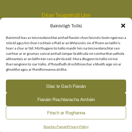
Déan Teagmháil Linn
Aonad Bainistithe na dTailte Móna,
Bainistigh Toiliú
An Roinn Tithíochta, Rialtais Áitiúil agus Oidhreachta,
Bóthair an Bhaile Nua,
Bainimid leas as teicneolaíochtaí amhail fianáin chun faisnéis faoin ngaireas a
Loch Garman,
stóráil agus/nó chun rochtain a fháil ar an bhfaisnéis sin d’fhonn an taithí is
fearr a chur ar fáil. Má thugann tú toiliú maidir leis na teicneolaíochtaí seo
peatlandsmanagement@housing.gov.ie
cuirfear ar ár gcumas sonraí amhail iompar brabhsála nó comharthaí uathúla
aitheantais ar an láithreán seo a phróiseáil. Mura dtugann tú toiliú nó má
Naisc Thapa
tharraingíonn tú siar toiliú, d’fhéadfadh drochthionchar a bheith aige sin ar
ghnéithe agus ar fheidhmeanna áirithe.
An Roinn Tithíochta, Rialtais Áitiúil agus Oidhreachta
An tSeirbhís Páirceanna Náisiúnta agus Fiadhúlra
Glac le Gach Fianán
Clár LIFE an AE
Fianáin Riachtanacha Amháin
© 2026, The Living Bog Project |
|
|
Accessibility
Privacy
Féach ar Roghanna
|
Cookie Policy
Manage Cookie Consent
English
(
Béarla
)
Gaeilge
Beartas Fianán
Privacy Policy