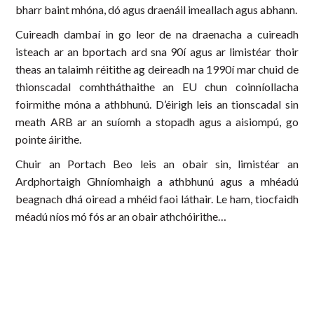
bharr baint mhóna, dó agus draenáil imeallach agus abhann.
Cuireadh dambaí in go leor de na draenacha a cuireadh
isteach ar an bportach ard sna 90í agus ar limistéar thoir
theas an talaimh réitithe ag deireadh na 1990í mar chuid de
thionscadal comhtháthaithe an EU chun coinníollacha
foirmithe móna a athbhunú. D’éirigh leis an tionscadal sin
meath ARB ar an suíomh a stopadh agus a aisiompú, go
pointe áirithe.
Chuir an Portach Beo leis an obair sin, limistéar an
Ardphortaigh Ghníomhaigh a athbhunú agus a mhéadú
beagnach dhá oiread a mhéid faoi láthair. Le ham, tiocfaidh
méadú níos mó fós ar an obair athchóirithe…