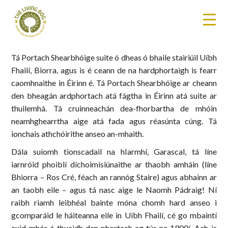
Tá Portach Shearbhóige suite ó dheas ó bhaile stairiúil Uíbh
Fhailí, Biorra, agus is é ceann de na hardphortaigh is fearr
caomhnaithe in Éirinn é. Tá Portach Shearbhóige ar cheann
den bheagán ardphortach atá fágtha in Éirinn atá suite ar
thuilemhá. Tá cruinneachán dea-fhorbartha de mhóin
neamhghearrtha aige atá fada agus réasúnta cúng. Tá
ionchais athchóirithe anseo an-mhaith.
Dála suíomh tionscadail na hIarmhí, Garascal, tá líne
iarnróid phoiblí díchoimisiúnaithe ar thaobh amháin (líne
Bhiorra – Ros Cré, féach an rannóg Staire) agus abhainn ar
an taobh eile – agus tá nasc aige le Naomh Pádraig! Ní
raibh riamh leibhéal bainte móna chomh hard anseo i
gcomparáid le háiteanna eile in Uíbh Fhailí, cé go mbaintí
cuid mhór ó thuaidh den phortach ag tús na 1900í. Ach is