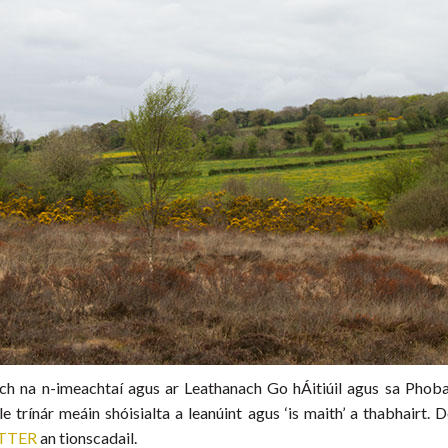
nach na n-imeachtaí agus ar Leathanach Go hÁitiúil agus sa Phobal
e trínár meáin shóisialta a leanúint agus ‘is maith’ a thabhairt.
TTER
an tionscadail.