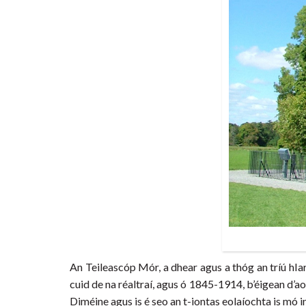
An Teileascóp Mór, a dhear agus a thóg an tríú hIa
cuid de na réaltraí, agus ó 1845-1914, b’éigean d’aon 
Diméine agus is é seo an t-iontas eolaíochta is mó i