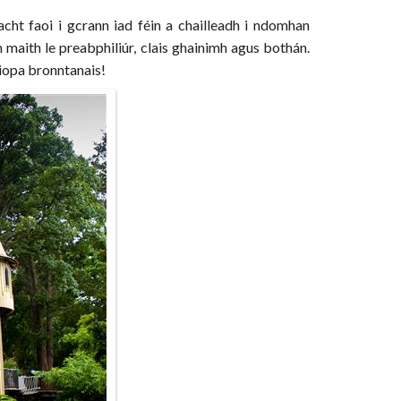
acht faoi i gcrann iad féin a chailleadh i ndomhan
 maith le preabphiliúr, clais ghainimh agus bothán.
 siopa bronntanais!