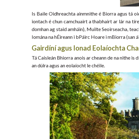
Is Baile Oidhreachta ainmnithe é Biorra agus tá o
iontach é chun camchuairt a thabhairt ar lár na tír
domhan ag staid amháin), Muilte Seoirseacha, teac
Iomána na hÉireann i bPáirc Hoare i mBiorra (san ái
Gairdíní agus Ionad Eolaíochta Cha
Tá Caisleán Bhiorra anois ar cheann de na nithe is dí
an dúlra agus an eolaíocht le chéile.