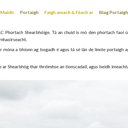
Maidir
Portaigh
Faigh amach & Féach ar
Blag Portaigh
 SAC Phortach Shearbhóige. Tá an chuid is mó den phortach faoi ú
 mhaoirseacht.
mór móna a bhíonn ag bogadh é agus tá sé lán de linnte portaigh 
 ar Shearbhóg thar thréimhse an tionscadail, agus beidh imeachtaí 