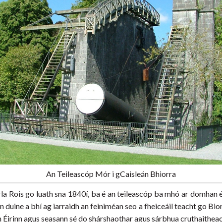
An Teileascóp Mór i gCaisleán Bhiorra
rla Rois go luath sna 1840í, ba é an teileascóp ba mhó ar domhan é.
duine a bhí ag iarraidh an feiniméan seo a fheiceáil teacht go Biorra
n Éirinn agus seasann sé do shárshaothar agus sárbhua cruthaitheach 