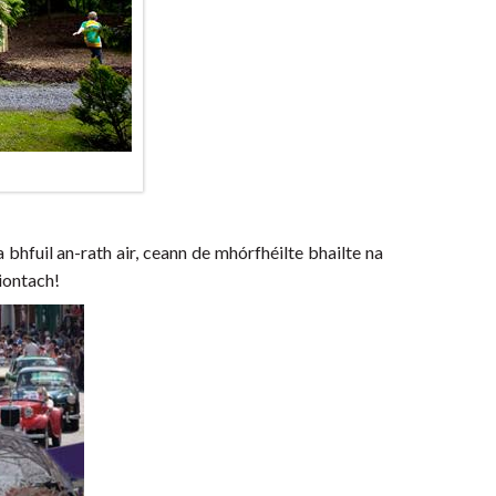
bhfuil an-rath air, ceann de mhórfhéilte bhailte na
iontach!