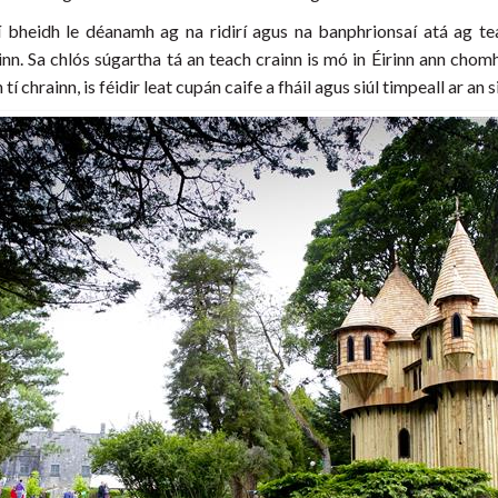
 Ní bheidh le déanamh ag na ridirí agus na banphrionsaí atá ag te
nn. Sa chlós súgartha tá an teach crainn is mó in Éirinn ann chomh
í chrainn, is féidir leat cupán caife a fháil agus siúl timpeall ar an