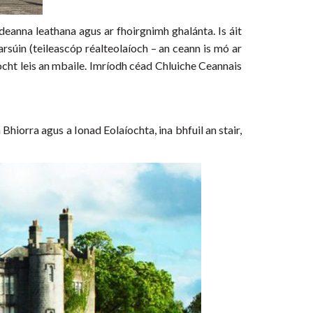
eanna leathana agus ar fhoirgnimh ghalánta. Is áit
arsúin (teileascóp réalteolaíoch – an ceann is mó ar
cht leis an mbaile. Imríodh céad Chluiche Ceannais
 Bhiorra agus a Ionad Eolaíochta, ina bhfuil an stair,