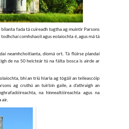
e blianta fada tá cuireadh tugtha ag muintir Parsons
n todhchaí comhshaoil agus eolaíochta é, agus má tá
daí neamhchoitianta, díomá ort. Tá flúirse plandaí
tigh de na 50 heicteár tú na fálta bosca is airde ar
aíochta, bhí an tríú hIarla ag tógáil an teileascóip
ons ag cruthú an tuirbín gaile, a d’athraigh an
nghrafadóireachta, na hinnealtóireachta agus na
 air.