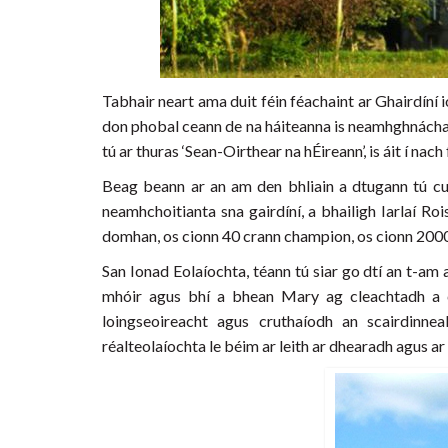
Tabhair neart ama duit féin féachaint ar Ghairdíní 
don phobal ceann de na háiteanna is neamhghnácha i
tú ar thuras ‘Sean-Oirthear na hÉireann’, is áit í nach 
Beag beann ar an am den bhliain a dtugann tú cuai
neamhchoitianta sna gairdíní, a bhailigh Iarlaí Roi
domhan, os cionn 40 crann champion, os cionn 2000
San Ionad Eolaíochta, téann tú siar go dtí an t-am 
mhóir agus bhí a bhean Mary ag cleachtadh a cu
loingseoireacht agus cruthaíodh an scairdinnea
réalteolaíochta le béim ar leith ar dhearadh agus ar