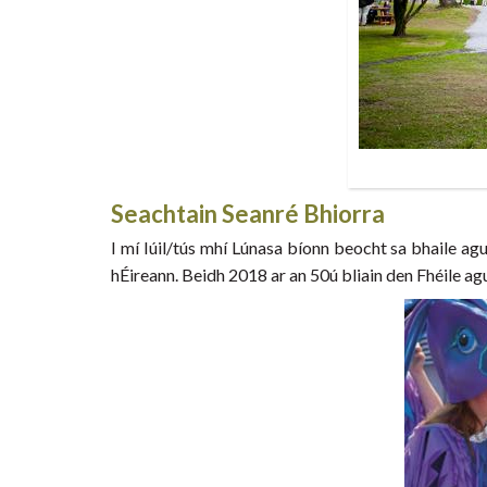
Seachtain Seanré Bhiorra
I mí Iúil/tús mhí Lúnasa bíonn beocht sa bhaile ag
hÉireann. Beidh 2018 ar an 50ú bliain den Fhéile ag