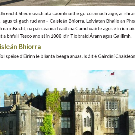
idhreacht Sheoirseach atá caomhnaithe go cúramach aige, ar shráid
e, agus tá gach rud ann – Caisleán Bhiorra, Leiviatan Bhaile an Phe
h na mBocht, na páirceanna feadh na Camchuairte agus é in iomaío
t a bhfuil Tesco anois) in 1888 idir Tiobraid Árann agus Gaillimh.
isleán Bhiorra
ol spéise d’Éirinn le blianta beaga anuas. Is áit é Gairdíní Chaisleán