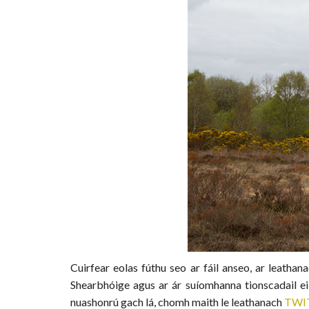
Cuirfear eolas fúthu seo ar fáil anseo, ar leatha
Shearbhóige agus ar ár suíomhanna tionscadail eil
nuashonrú gach lá, chomh maith le leathanach
TWI