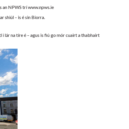
leis an NPWS trí www.npws.ie
shiúl – is é sin Biorra.
 i lár na tíre é – agus is fiú go mór cuairt a thabhairt