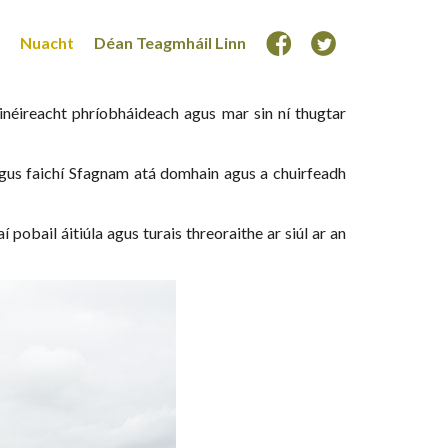
Nuacht
Déan Teagmháil Linn
inéireacht phríobháideach agus mar sin ní thugtar
agus faichí Sfagnam atá domhain agus a chuirfeadh
pobail áitiúla agus turais threoraithe ar siúl ar an