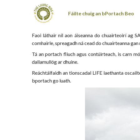
Fáilte chuig an bPortach Beo
Faoi láthair níl aon áiseanna do chuairteoirí ag
comhairle, spreagadh ná cead do chuairteanna gan
Tá an portach fliuch agus contúirteach, is carn 
dallamullóg ar dhuine.
Reáchtálfaidh an tionscadal LIFE laethanta oscailte
bportach go luath.