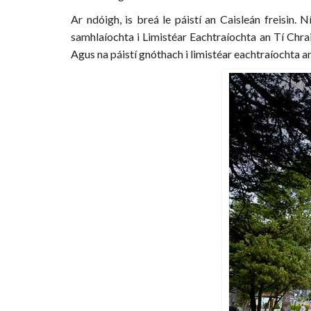
Ar ndóigh, is breá le páistí an Caisleán freisin.
samhlaíochta i Limistéar Eachtraíochta an Tí Chrai
Agus na páistí gnóthach i limistéar eachtraíochta an t