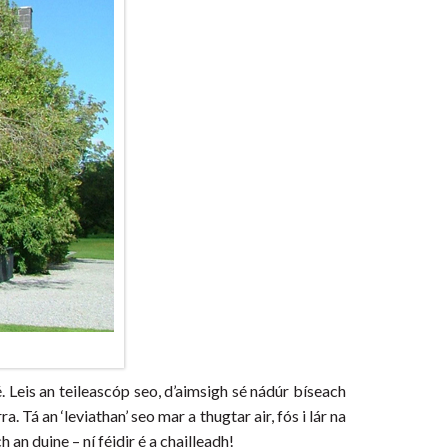
 Leis an teileascóp seo, d’aimsigh sé nádúr bíseach
. Tá an ‘leviathan’ seo mar a thugtar air, fós i lár na
an duine – ní féidir é a chailleadh!