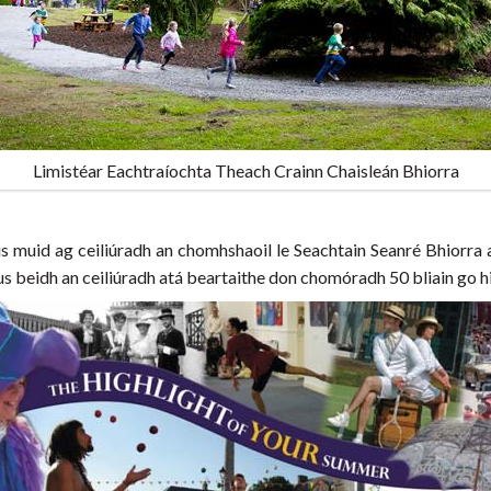
Limistéar Eachtraíochta Theach Crainn Chaisleán Bhiorra
us muid ag ceiliúradh an chomhshaoil le Seachtain Seanré Bhiorra a 
us beidh an ceiliúradh atá beartaithe don chomóradh 50 bliain go h