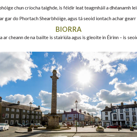
bhóige chun críocha taighde, is féidir leat teagmháil a dhéanamh 
ar gar do Phortach Shearbhóige, agus tá seoid iontach achar gearr ar 
BIORRA
ar cheann de na bailte is stairiúla agus is gleoite in Éirinn – is seoid