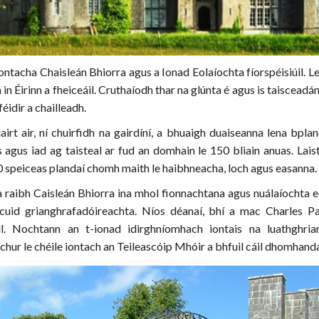
iontacha Chaisleán Bhiorra agus a Ionad Eolaíochta fíorspéisiúil. L
n Éirinn a fheiceáil. Cruthaíodh thar na glúnta é agus is taisceadá
féidir a chailleadh.
rt air, ní chuirfidh na gairdíní, a bhuaigh duaiseanna lena bplan
s agus iad ag taisteal ar fud an domhain le 150 bliain anuas. Lais
 speiceas plandaí chomh maith le haibhneacha, loch agus easanna.
a raibh Caisleán Bhiorra ina mhol fionnachtana agus nuálaíochta eol
id grianghrafadóireachta. Níos déanaí, bhí a mac Charles Pars
ll. Nochtann an t-ionad idirghníomhach iontais na luathghria
 chur le chéile iontach an Teileascóip Mhóir a bhfuil cáil dhomhanda