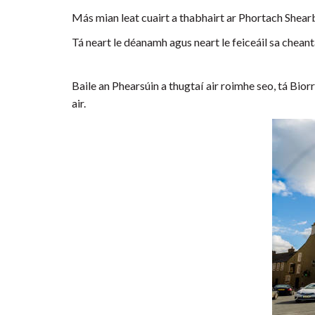
Más mian leat cuairt a thabhairt ar Phortach Shear
Tá neart le déanamh agus neart le feiceáil sa cheant
Baile an Phearsúin a thugtaí air roimhe seo, tá Biorra 
air.